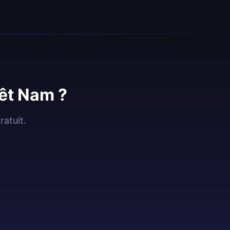
iêt Nam ?
atuit.