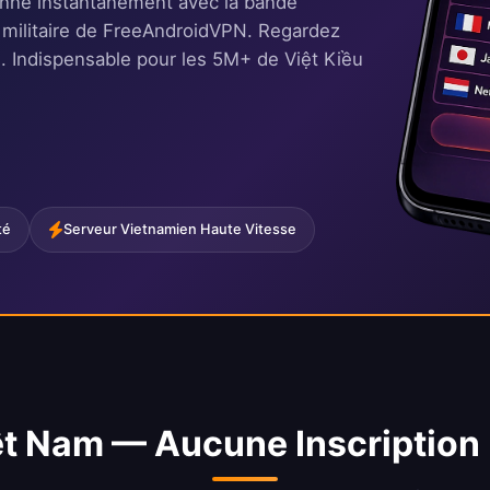
enne instantanément avec la bande
u militaire de FreeAndroidVPN. Regardez
é. Indispensable pour les 5M+ de Việt Kiều
té
Serveur Vietnamien Haute Vitesse
t Nam — Aucune Inscription