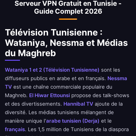
Serveur VPN Gratuit en Tunisie -
l'objet de blocages périodiques. Le VPN
Guide Complet 2026
garantit un accès continu à un internet sans
restrictions pour les Tunisiens dans le pays et
les 1,5 million à l'étranger.
Télévision Tunisienne :
Wataniya, Nessma et Médias
du Maghreb
Wataniya 1 et 2 (Télévision Tunisienne)
sont les
diffuseurs publics en arabe et en français.
Nessma
TV
est une chaîne commerciale populaire du
Maghreb.
El Hiwar Ettounsi
propose des talk-shows
et des divertissements.
Hannibal TV
ajoute de la
diversité. Les médias tunisiens mélangent de
manière unique l'
arabe tunisien (Derja)
et le
français
. Les 1,5 million de Tunisiens de la diaspora