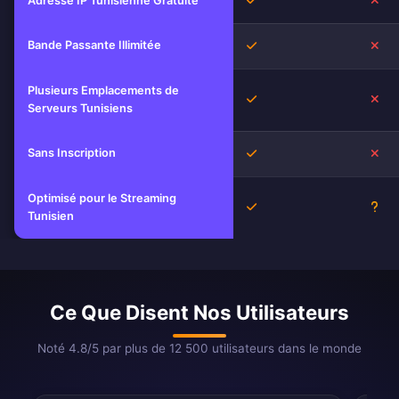
Adresse IP Tunisienne Gratuite
Bande Passante Illimitée
Oui
No
Plusieurs Emplacements de
Oui
No
Serveurs Tunisiens
Sans Inscription
Oui
No
Optimisé pour le Streaming
Oui
Inc
Tunisien
Ce Que Disent Nos Utilisateurs
Noté 4.8/5 par plus de 12 500 utilisateurs dans le monde