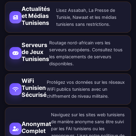
Actualités
Lisez Assabah, La Presse de
et Médias
Tunisie, Nawaat et les médias
Tunisiens
tunisiens sans restrictions.
Routage nord-africain vers les
Serveurs
serveurs européens. Consultez tous
de Jeux
les
emplacements de serveurs
Tunisiens
disponibles
.
WiFi
Protégez vos données sur les réseaux
Tunisien
WiFi publics tunisiens avec un
Sécurisé
chiffrement de niveau militaire.
Naviguez sur les sites web tunisiens
de manière anonyme sans être suivi
Anonymat
par les FAI tunisiens ou les
Complet
annonceurs. Lisez notre
politique de