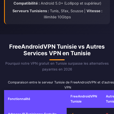
Compatibilité :
Android 5.0+ (Lollipop et supérieur)
Serveurs Tunisiens :
Tunis, Sfax, Sousse |
Vitesse :
Illimitée 10Gbps
FreeAndroidVPN Tunisie vs Autres
Services VPN en Tunisie
Pourquoi notre VPN gratuit en Tunisie surpasse les alternatives
payantes en 2026
Comparaison entre le serveur Tunisie de FreeAndroidVPN et d'autres
VPN
FreeAndroidVPN
Autr
Fonctionnalité
Tunisie
Tunis
Oui
No