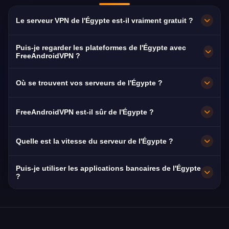
Le serveur VPN de l'Égypte est-il vraiment gratuit ?
100 % gratuit. Des serveurs à Cairo, sans
Puis-je regarder les plateformes de l'Égypte avec
abonnement, sans carte bancaire et sans
FreeAndroidVPN ?
inscription, avec une bande passante illimitée.
Oui. Le serveur est optimisé pour ON E, DMC
Où se trouvent vos serveurs de l'Égypte ?
et Al Nahar, généralement en HD sans coupure.
Cairo. Tous les nœuds fonctionnent à 10 Gbit/s
FreeAndroidVPN est-il sûr de l'Égypte ?
et basculent automatiquement vers le plus
proche disponible en cas de panne.
Oui. Chiffrement AES-256 et politique stricte
Quelle est la vitesse du serveur de l'Égypte ?
de non-conservation des journaux : votre
navigation reste privée.
Très élevée, avec une capacité de 10 Gbit/s. Le
Puis-je utiliser les applications bancaires de l'Égypte
débit moyen de l'Égypte est de 75 Mbps, idéal
?
pour le streaming HD.
Oui. National Bank of Egypt, Banque Misr et
CIB sont accessibles avec une IP de l'Égypte.
Respectez les conditions de votre banque.