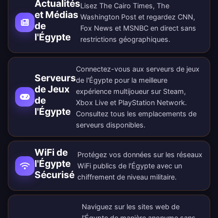
Actualités
Lisez The Cairo Times, The
et Médias
Washington Post et regardez CNN,
de
Fox News et MSNBC en direct sans
l'Égypte
restrictions géographiques.
Connectez-vous aux serveurs de jeux
Serveurs
de l'Égypte pour la meilleure
de Jeux
expérience multijoueur sur Steam,
de
Xbox Live et PlayStation Network.
l'Égypte
Consultez tous les
emplacements de
serveurs disponibles
.
WiFi de
Protégez vos données sur les réseaux
l'Égypte
WiFi publics de l'Égypte avec un
Sécurisé
chiffrement de niveau militaire.
Naviguez sur les sites web de
l'Égypte de manière anonyme sans