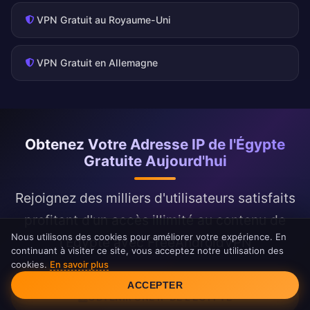
VPN Gratuit au Royaume-Uni
VPN Gratuit en Allemagne
Obtenez Votre Adresse IP de l'Égypte
Gratuite Aujourd'hui
Rejoignez des milliers d'utilisateurs satisfaits
profitant d'un accès illimité au contenu de
Nous utilisons des cookies pour améliorer votre expérience. En
l'Égypte avec FreeAndroidVPN
continuant à visiter ce site, vous acceptez notre utilisation des
cookies.
En savoir plus
Consentement aux cookies
ACCEPTER
OBTENIR UNE IP DE L'ÉGYPTE