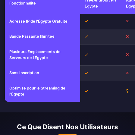
FreeAndroidVPN
Autr
Fonctionnalité
Égypte
Égyp
Oui
No
Adresse IP de l'Égypte Gratuite
Bande Passante Illimitée
Oui
No
Plusieurs Emplacements de
Oui
No
Serveurs de l'Égypte
Sans Inscription
Oui
No
Optimisé pour le Streaming de
Oui
Inc
l'Égypte
Ce Que Disent Nos Utilisateurs