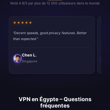
Noté 4.8/5 par plus de 12 500 utilisateurs dans le monde
★★★★★
★★
"Decent speeds, good privacy features. Better
"Good
than expected."
drops
Chen L.
Singapore
VPN en Égypte – Questions
fréquentes