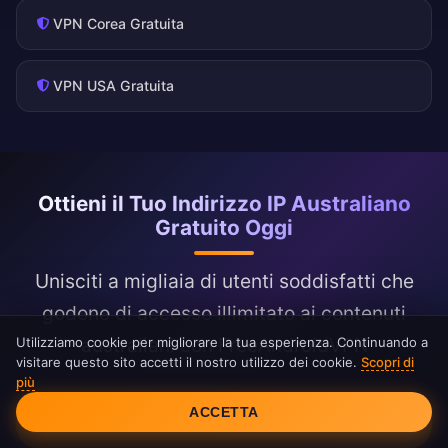
VPN Corea Gratuita
VPN USA Gratuita
Ottieni il Tuo Indirizzo IP Australiano
Gratuito Oggi
Unisciti a migliaia di utenti soddisfatti che
godono di accesso illimitato ai contenuti
australiani con FreeAndroidVPN
Utilizziamo cookie per migliorare la tua esperienza. Continuando a
visitare questo sito accetti il nostro utilizzo dei cookie.
Scopri di
più
Consenso Cookie
ACCETTA
OTTIENI IP AUSTRALIANO ORA