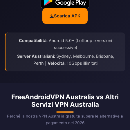
Scarica APK
Compatibilità:
Android 5.0+ (Lollipop e versioni
successive)
Server Australiani:
Sydney, Melbourne, Brisbane,
Perth |
Velocità:
10Gbps illimitati
FreeAndroidVPN Australia vs Altri
Servizi VPN Australia
Perché la nostra VPN Australia gratuita supera le alternative a
pagamento nel 2026