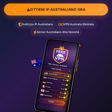
OTTIENI IP AUSTRALIANO ORA
Indirizzo IP Australiano
VPN Australia Illimitata
Server Australiano Alta Velocità