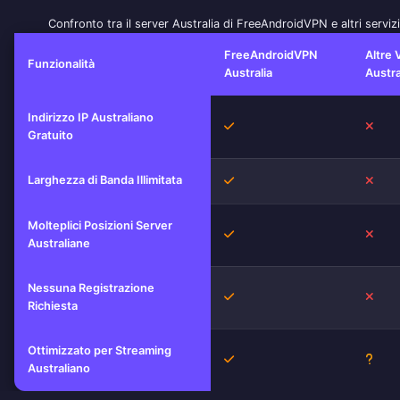
Confronto tra il server Australia di FreeAndroidVPN e altri servi
FreeAndroidVPN
Altre
Funzionalità
Australia
Austra
Indirizzo IP Australiano
Sì
No
Gratuito
Larghezza di Banda Illimitata
Sì
No
Molteplici Posizioni Server
Sì
No
Australiane
Nessuna Registrazione
Sì
No
Richiesta
Ottimizzato per Streaming
Sì
Scon
Australiano