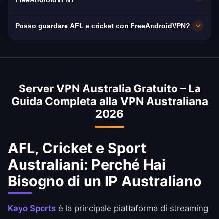
connessioni a 10Gbps per la massima velocità.
crittografia AES-256 di livello militare.
FreeAndroidVPN?
VPN Australia di base rimane completamente
streaming HD senza interruzioni di contenuti
Puoi selezionare la tua città australiana
L'Australia ha leggi obbligatorie sulla
I nostri server Australia offrono velocità
gratuito per sempre.
Posso guardare AFL e cricket con FreeAndroidVPN?
australiani.
preferita nell'app per prestazioni ottimali in
conservazione dei dati che richiedono agli ISP
eccellenti con una capacità di rete di 10Gbps.
base alla tua posizione e alle tue esigenze.
di conservare 2 anni di metadati. La nostra
La velocità media di internet in Australia è di
Sì, la nostra VPN Australia consente l'accesso
politica di non registrazione dei log contrasta
circa 100 Mbps tramite NBN e la nostra VPN è
a Kayo Sports per AFL, NRL e cricket. Channel
efficacemente questa sorveglianza e protegge
ottimizzata per ridurre al minimo la perdita di
7 trasmette partite AFL selezionate in chiaro
la tua privacy online.
Server VPN Australia Gratuito – La
velocità. La maggior parte degli utenti
con un IP australiano. Anche la copertura di
Guida Completa alla VPN Australiana
sperimenta una riduzione minima – perfetto
Cricket Australia su Fox Cricket e Channel 7 è
2026
per streaming HD, gaming e download.
accessibile. Controlla sempre i termini d'uso di
ciascuna piattaforma.
AFL, Cricket e Sport
Australiani: Perché Hai
Bisogno di un IP Australiano
Kayo Sports
è la principale piattaforma di streaming