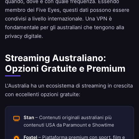
quando, dove e con quale frequenza. Essendo
membro dei Five Eyes, questi dati possono essere
condivisi a livello internazionale. Una VPN è
fondamentale per gli australiani che tengono alla
privacy digitale.
Streaming Australiano:
Opzioni Gratuite e Premium
L'Australia ha un ecosistema di streaming in crescita
con eccellenti opzioni gratuite:
Stan
– Contenuti originali australiani più
contenuti USA da Paramount e Showtime
Foxtel
– Piattaforma premium con sport, film e