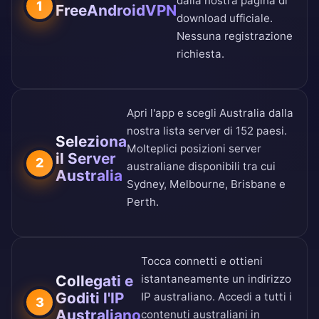
dalla nostra
pagina di
1
FreeAndroidVPN
download ufficiale
.
Nessuna registrazione
richiesta.
Apri l'app e scegli Australia dalla
nostra
lista server di 152 paesi
.
Seleziona
Molteplici posizioni server
il Server
2
australiane disponibili tra cui
Australia
Sydney, Melbourne, Brisbane e
Perth.
Tocca connetti e ottieni
Collegati e
istantaneamente un indirizzo
Goditi l'IP
IP australiano. Accedi a tutti i
3
Australiano
contenuti australiani in