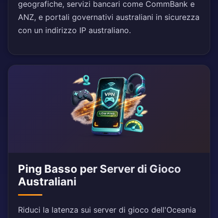
geografiche, servizi bancari come CommBank e
ANZ, e portali governativi australiani in sicurezza
con un indirizzo IP australiano.
Ping Basso per Server di Gioco
Australiani
Riduci la latenza sui server di gioco dell'Oceania