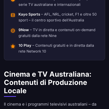
serie TV australiane e internazionali
Kayo Sports
– AFL, NRL, cricket, F1 e oltre 50
sport – il centro sportivo dell'Australia
9Now
– TV in diretta e contenuti on-demand
gratuiti dalla rete Nine
10 Play
– Contenuti gratuiti e in diretta dalla
rete Network 10
Cinema e TV Australiana:
Contenuti di Produzione
Locale
Il cinema e i programmi televisivi australiani – da