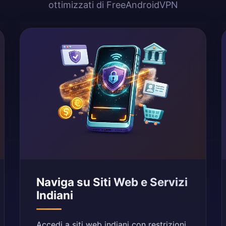
ottimizzati di FreeAndroidVPN
Naviga su Siti Web e Servizi
Indiani
Accedi a siti web indiani con restrizioni