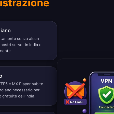
istrazione
diano
iatamente senza alcun
nostri server in India e
amente.
o
ZEE5 e MX Player subito
indiano necessario per
gratuite dell'India.