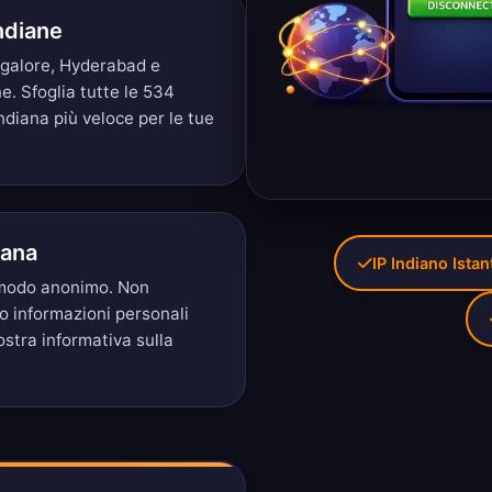
Indiane
ngalore, Hyderabad e
ne.
Sfoglia tutte le 534
ndiana più veloce per le tue
iana
IP Indiano Ista
n modo anonimo. Non
mo informazioni personali
nostra
informativa sulla