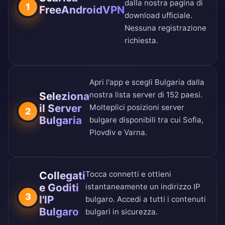
dalla nostra
pagina di
1
FreeAndroidVPN
download ufficiale
.
Nessuna registrazione
richiesta.
Apri l'app e scegli Bulgaria dalla
Seleziona
nostra
lista server di 152 paesi
.
il Server
Molteplici posizioni server
2
Bulgaria
bulgare disponibili tra cui Sofia,
Plovdiv e Varna.
Collegati
Tocca connetti e ottieni
e Goditi
istantaneamente un indirizzo IP
3
l'IP
bulgaro. Accedi a tutti i contenuti
Bulgaro
bulgari in sicurezza.