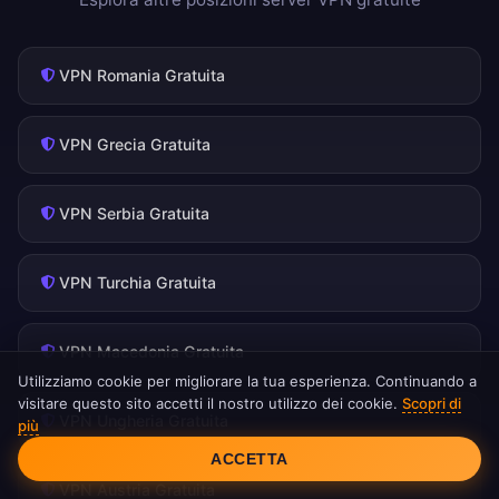
VPN Romania Gratuita
VPN Grecia Gratuita
VPN Serbia Gratuita
VPN Turchia Gratuita
VPN Macedonia Gratuita
Utilizziamo cookie per migliorare la tua esperienza. Continuando a
visitare questo sito accetti il nostro utilizzo dei cookie.
Scopri di
VPN Ungheria Gratuita
più
Consenso Cookie
ACCETTA
VPN Austria Gratuita