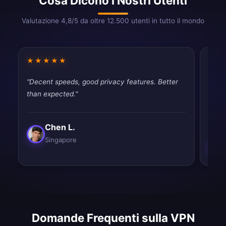
Cosa Dicono i Nostri Utenti
Valutazione 4,8/5 da oltre 12.500 utenti in tutto il mondo
★★★★★
★★
"Decent speeds, good privacy features. Better
"Fina
than expected."
throt
never
Chen L.
Singapore
Domande Frequenti sulla VPN