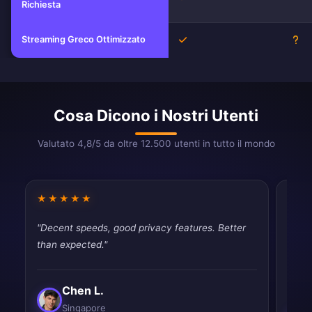
Richiesta
Streaming Greco Ottimizzato
Si
Sc
Cosa Dicono i Nostri Utenti
Valutato 4,8/5 da oltre 12.500 utenti in tutto il mondo
★★★★★
★★
"Decent speeds, good privacy features. Better
"Fina
than expected."
throt
never
Chen L.
Singapore