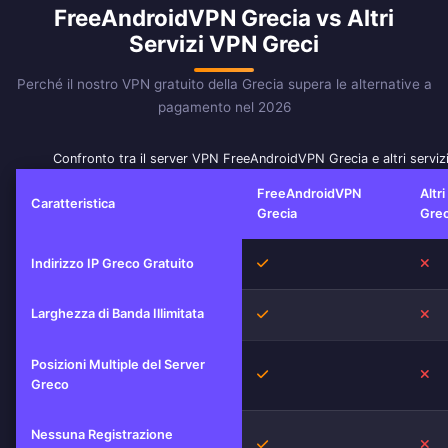
FreeAndroidVPN Grecia vs Altri
Servizi VPN Greci
Perché il nostro VPN gratuito della Grecia supera le alternative a
pagamento nel 2026
Confronto tra il server VPN FreeAndroidVPN Grecia e altri servi
FreeAndroidVPN
Altr
Caratteristica
Grecia
Grec
Si
No
Indirizzo IP Greco Gratuito
Larghezza di Banda Illimitata
Si
No
Posizioni Multiple del Server
Si
No
Greco
Nessuna Registrazione
Si
No