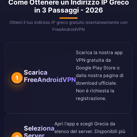
Come Ottenere un Indirizzo IP Greco
in 3 Passaggi - 2026
Ottieni il tuo indirizzo IP greco gratuito istantaneamente con
FreeAndroidVPN
Scarica la nostra app
VPN gratuita da
Google Play Store
o
Scarica
dalla nostra
pagina di
1
FreeAndroidVPN
download ufficiale
.
Non è richiesta la
registrazione.
Apri l'app e scegli Grecia da
Seleziona
elenco del server
. Disponibili più
Server