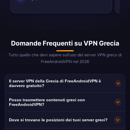
Domande Frequenti su VPN Grecia
Tutto quello che devi sapere sull'uso del server VPN greco di
FreeAndroidVPN nel 2026
Il server VPN della Grecia di FreeAndroidVPN è
davvero gratuito?
Sì! Il server VPN della Grecia di
Posso trasmettere contenuti greci con
FreeAndroidVPN è al 100% gratuito senza
FreeAndroidVPN?
costi nascosti, nessuna prova e nessuna carta
I nostri server VPN greci sono ottimizzati per
Dove si trovano le posizioni dei tuoi server greci?
di credito richiesta. Forniamo accesso illimitato
lo streaming di piattaforme greche tra cui ERT,
ai nostri server VPN greci ad Atene e