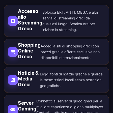
Accesso
Sblocca ERT, ANT1, MEGA e altri
allo
servizi di streaming greci da
Streaming
qualsiasi luogo.
Scarica ora
per
Greco
iniziare lo streaming.
Shopping
Accedi a siti di shopping greci con
Online
prezzi greci e offerte esclusive non
Greco
disponibili internazionalmente.
Notizie &
Leggi fonti di notizie greche e guarda
Media
le trasmissioni locali senza restrizioni
Greci
geografiche.
Connettiti ai server di gioco greci per la
Server
migliore esperienza di gioco multiplayer.
Gaming
Controlla tutte le
posizioni del server