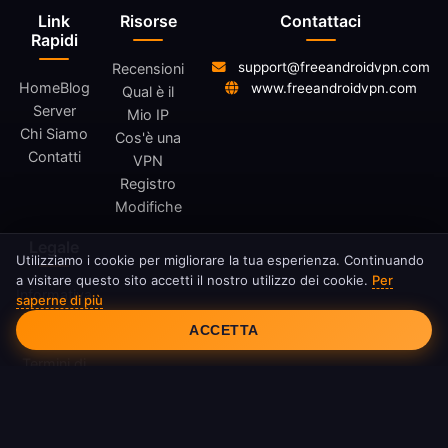
Link
Risorse
Contattaci
Rapidi
support@freeandroidvpn.com
Recensioni
Home
Blog
www.freeandroidvpn.com
Qual è il
Server
Mio IP
Chi Siamo
Cos'è una
Contatti
VPN
Registro
Modifiche
Legale
Utilizziamo i cookie per migliorare la tua esperienza. Continuando
a visitare questo sito accetti il nostro utilizzo dei cookie.
Per
Informativa
saperne di più
Consenso ai Cookie
sulla
ACCETTA
Privacy
Termini di
Servizio
Politica sui
Cookie