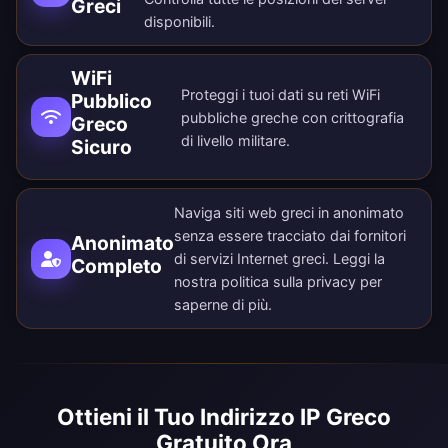
Greci
disponibili
.
WiFi
Proteggi i tuoi dati su reti WiFi
Pubblico
pubbliche greche con crittografia
Greco
di livello militare.
Sicuro
Naviga siti web greci in anonimato
senza essere tracciato dai fornitori
Anonimato
di servizi Internet greci. Leggi la
Completo
nostra
politica sulla privacy
per
saperne di più.
Ottieni il Tuo Indirizzo IP Greco
Gratuito Ora