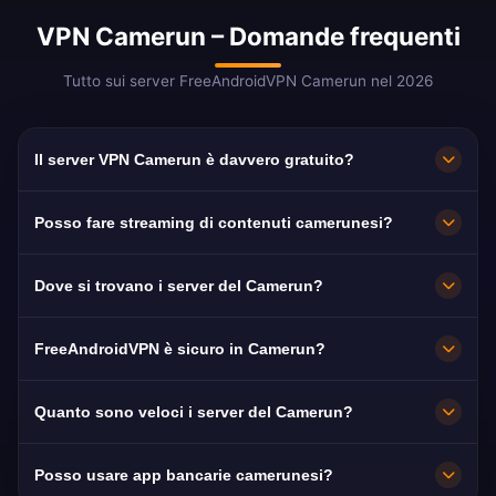
VPN Camerun – Domande frequenti
Tutto sui server FreeAndroidVPN Camerun nel 2026
Il server VPN Camerun è davvero gratuito?
Sì! 100% gratuito senza costi nascosti.
Posso fare streaming di contenuti camerunesi?
Accesso illimitato ai server di Yaoundé, Douala
e Bamenda.
Server ottimizzati per CRTV, Canal 2 e STV.
Dove si trovano i server del Camerun?
Streaming HD senza buffering.
FreeAndroidVPN gestisce server veloci a
FreeAndroidVPN è sicuro in Camerun?
Yaoundé, Douala e Bamenda con connessioni
da 10 Gbps.
Assolutamente. Crittografia AES-256 e politica
Quanto sono veloci i server del Camerun?
rigorosa di non registrazione.
Capacità 10 Gbps. Velocità media di internet in
Posso usare app bancarie camerunesi?
Camerun ~20 Mbps.