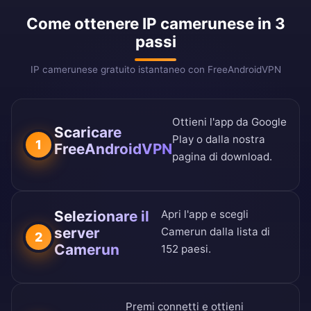
Come ottenere IP camerunese in 3
passi
IP camerunese gratuito istantaneo con FreeAndroidVPN
Ottieni l'app da
Google
Scaricare
Play
o dalla nostra
1
FreeAndroidVPN
pagina di download
.
Selezionare il
Apri l'app e scegli
server
Camerun dalla
lista di
2
Camerun
152 paesi
.
Premi connetti e ottieni