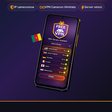
IP camerunese
VPN Camerun illimitata
Server veloci