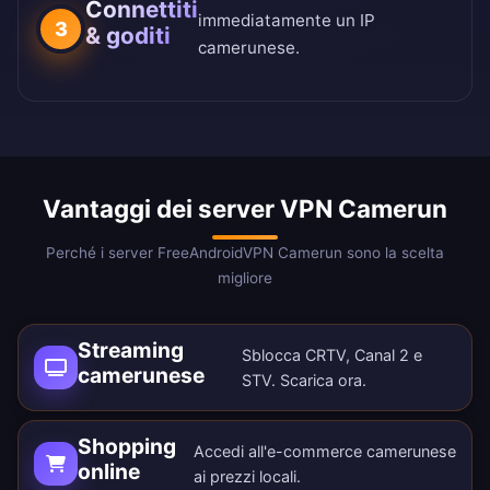
Connettiti
immediatamente un IP
3
& goditi
camerunese.
Vantaggi dei server VPN Camerun
Perché i server FreeAndroidVPN Camerun sono la scelta
migliore
Streaming
Sblocca CRTV, Canal 2 e
camerunese
STV.
Scarica ora
.
Shopping
Accedi all'e-commerce camerunese
online
ai prezzi locali.