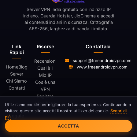
Server VPN India gratuito con indirizzo IP
indiano. Guarda Hotstar, JioCinema e accedi
ai contenuti indiani in sicurezza. Crittografia
AES-256, larghezza di banda illimitata.
Link
Risorse
Contattaci
Rapidi
support@freeandroidvpn.com
Recensioni
Home
Blog
www.freeandroidvpn.com
Qual è il
Server
Mio IP
Chi Siamo
Cos'è una
Contatti
VPN
Registro
Modifiche
Utilizziamo cookie per migliorare la tua esperienza. Continuando a
visitare questo sito accetti il nostro utilizzo dei cookie.
Scopri di
Legale
più
Consenso Cookie
ACCETTA
Informativa