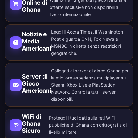
Walmart e Target con prezzi Ghana e
Online di
offerte esclusive non disponibili a
Ghana
livello internazionale.
Leggi il Accra Times, il Washington
Notizie e
Post e guarda CNN, Fox News e
Media
MSNBC in diretta senza restrizioni
Americani
geografiche.
Collegati ai server di gioco Ghana per
Server di
la migliore esperienza multiplayer su
Gioco
Steam, Xbox Live e PlayStation
Americani
Network. Controlla tutti i
server
disponibili
.
WiFi di
Proteggi i tuoi dati sulle reti WiFi
Ghana
pubbliche di Ghana con crittografia di
Sicuro
livello militare.