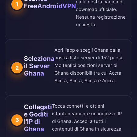
dalla nostra
pagina di
1
FreeAndroidVPN
download ufficiale
.
Nessuna registrazione
richiesta.
Apri l'app e scegli Ghana dalla
Seleziona
nostra
lista server di 152 paesi
.
il Server
Molteplici posizioni server di
2
Ghana
Ghana disponibili tra cui Accra,
Accra, Accra, Accra e Accra.
Collegati
Tocca connetti e ottieni
e Goditi
istantaneamente un indirizzo IP
3
l'IP di
di Ghana. Accedi a tutti i
Ghana
contenuti di Ghana in sicurezza.