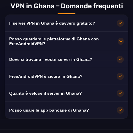
VPN in Ghana – Domande frequenti
Il server VPN in Ghana è davvero gratuito?
100% gratuito. Server a Accra senza
Posso guardare le piattaforme di Ghana con
abbonamento, senza carta e senza
FreeAndroidVPN?
registrazione, con banda illimitata.
Sì. Il server è ottimizzato per GTV, TV3 Ghana
Dove si trovano i vostri server in Ghana?
e UTV, di norma in HD senza interruzioni.
Accra. Tutti i nodi funzionano a 10 Gbps e
FreeAndroidVPN è sicuro in Ghana?
commutano automaticamente sul più vicino
disponibile.
Sì. Cifratura AES-256 e rigorosa politica no-
Quanto è veloce il server in Ghana?
log: la tua navigazione resta privata.
Molto veloce, con capacità di 10 Gbps. La
Posso usare le app bancarie di Ghana?
velocità media in Ghana è di 35 Mbps, ideale
per lo streaming HD.
Sì. GCB Bank, Ecobank Ghana e MTN MoMo
sono raggiungibili con un IP di Ghana. Rispetta