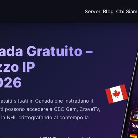
Server
Blog
Chi Sia
da Gratuito –
zzo IP
026
uiti situati in Canada che instradano il
utenti possono accedere a CBC Gem, CraveTV,
 la NHL crittografando al contempo la