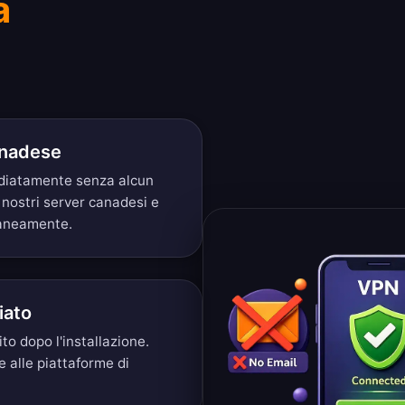
a
anadese
ediatamente senza alcun
 nostri server canadesi e
taneamente.
iato
 dopo l'installazione.
 alle piattaforme di