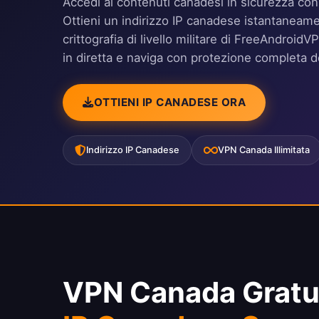
Accedi ai contenuti canadesi in sicurezza con
Ottieni un indirizzo IP canadese istantaneamen
crittografia di livello militare di FreeAndro
in diretta e naviga con protezione completa de
OTTIENI IP CANADESE ORA
Indirizzo IP Canadese
VPN Canada Illimitata
VPN Canada Gratu