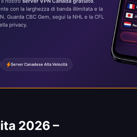
 il nostro
server VPN Canada gratuito
.
te con la larghezza di banda illimitata e la
idVPN. Guarda CBC Gem, segui la NHL e la CFL
lla privacy.
Server Canadese Alta Velocità
ita 2026 –