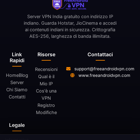
Server VPN India gratuito con indirizzo IP
indiano. Guarda Hotstar, JioCinema e accedi
ai contenuti indiani in sicurezza. Crittografia
AES-256, larghezza di banda illimitata.
Link
Risorse
Contattaci
Rapidi
support@freeandroidvpn.com
Recensioni
Home
Blog
www.freeandroidvpn.com
Qual è il
Server
Mio IP
Chi Siamo
Cos'è una
Contatti
VPN
Registro
Modifiche
Legale
Informativa