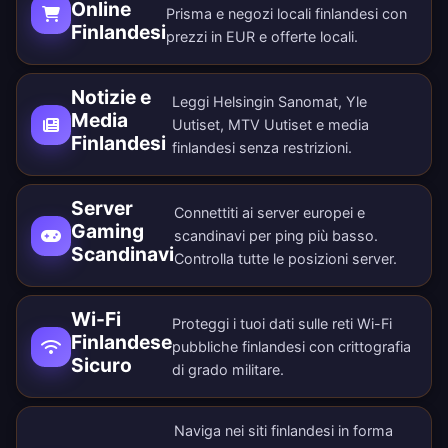
Online
Prisma e negozi locali finlandesi con
Finlandesi
prezzi in EUR e offerte locali.
Notizie e
Leggi Helsingin Sanomat, Yle
Media
Uutiset, MTV Uutiset e media
Finlandesi
finlandesi senza restrizioni.
Server
Connettiti ai server europei e
Gaming
scandinavi per ping più basso.
Scandinavi
Controlla tutte le
posizioni server
.
Wi-Fi
Proteggi i tuoi dati sulle reti Wi-Fi
Finlandese
pubbliche finlandesi con crittografia
Sicuro
di grado militare.
Naviga nei siti finlandesi in forma