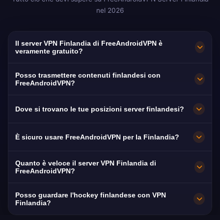
nel 2026
Il server VPN Finlandia di FreeAndroidVPN è
veramente gratuito?
Sì! Il server VPN Finlandia di FreeAndroidVPN è
Posso trasmettere contenuti finlandesi con
100% gratuito. Accesso illimitato ai server
FreeAndroidVPN?
finlandesi senza costi nascosti.
Il nostro VPN Finlandia è ottimizzato per lo
Dove si trovano le tue posizioni server finlandesi?
streaming di Yle e MTV3 con eccellente qualità
HD.
FreeAndroidVPN mantiene più server ad alta
È sicuro usare FreeAndroidVPN per la Finlandia?
velocità in Finlandia a Helsinki, Tampere, Turku.
Tutti i server dispongono di connessioni
Assolutamente. Crittografia AES-256 e politica
Quanto è veloce il server VPN Finlandia di
10Gbps per velocità massima e bassa latenza.
no-logs. La Finlandia è tra i migliori paesi per
FreeAndroidVPN?
libertà di Internet con alti standard di privacy.
Capacità 10Gbps. La velocità media finlandese
Posso guardare l'hockey finlandese con VPN
è 150 Mbps con eccellente infrastruttura
Finlandia?
nazionale.