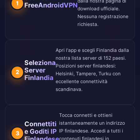
dalla nostra
pagina di
1
FreeAndroidVPN
download ufficiale
.
Nessuna registrazione
richiesta.
Apri l'app e scegli Finlandia dalla
nostra
lista server di 152 paesi
.
Seleziona
Posizioni server finlandesi:
Server
2
Helsinki, Tampere, Turku con
Finlandia
eccellente connettività
scandinava.
Tocca connetti e ottieni
Connettiti
istantaneamente un indirizzo
e Goditi IP
IP finlandese. Accedi a tutti i
3
Finlandese
contenuti finlandesi in