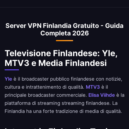
La Finlandia è una potenza dell'hockey
mondiale. Con un IP finlandese potrai accedere
ai contenuti di hockey e al campionato
Server VPN Finlandia Gratuito - Guida
finlandese. La currency è l'Euro (EUR).
Completa 2026
Televisione Finlandese: Yle,
MTV3 e Media Finlandesi
Yle
è il broadcaster pubblico finlandese con notizie,
cultura e intrattenimento di qualità.
MTV3
è il
principale broadcaster commerciale.
Elisa Viihde
è la
piattaforma di streaming streaming finlandese. La
Finlandia ha una forte tradizione di media di qualità.