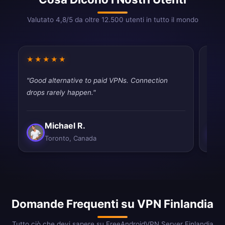
Valutato 4,8/5 da oltre 12.500 utenti in tutto il mondo
★★★★★
★★
"Good alternative to paid VPNs. Connection
"Work
drops rarely happen."
satisf
Michael R.
Toronto, Canada
Domande Frequenti su VPN Finlandia
Tutto ciò che devi sapere su FreeAndroidVPN Server Finlandia