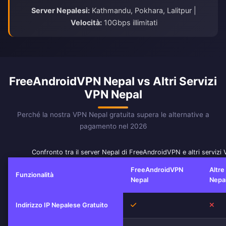
Server Nepalesi:
Kathmandu, Pokhara, Lalitpur |
Velocità:
10Gbps illimitati
FreeAndroidVPN Nepal vs Altri Servizi
VPN Nepal
Perché la nostra VPN Nepal gratuita supera le alternative a
pagamento nel 2026
Confronto tra il server Nepal di FreeAndroidVPN e altri servizi
FreeAndroidVPN
Altre
Funzionalità
Nepal
Nepa
Sì
No
Indirizzo IP Nepalese Gratuito