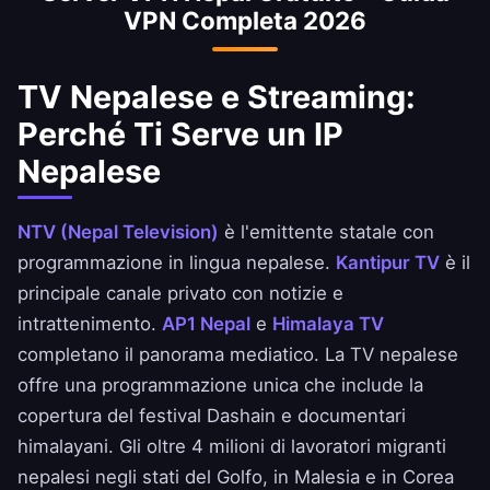
VPN Completa 2026
bancari (eSewa, Khalti) e alle rimesse. La
nostra VPN li mantiene connessi con il proprio
paese d'origine, permettendo di seguire NTV e
TV Nepalese e Streaming:
Kantipur TV con commenti in lingua nepalese.
Perché Ti Serve un IP
Nepalese
NTV (Nepal Television)
è l'emittente statale con
programmazione in lingua nepalese.
Kantipur TV
è il
principale canale privato con notizie e
intrattenimento.
AP1 Nepal
e
Himalaya TV
completano il panorama mediatico. La TV nepalese
offre una programmazione unica che include la
copertura del festival Dashain e documentari
himalayani. Gli oltre 4 milioni di lavoratori migranti
nepalesi negli stati del Golfo, in Malesia e in Corea