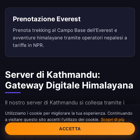
Prenotazione Everest
Prenota trekking al Campo Base dell'Everest e
avventure himalayane tramite operatori nepalesi a
tariffe in NPR.
Server di Kathmandu:
Gateway Digitale Himalayana
Il nostro server di Kathmandu si collega tramite i
collegamenti in fibra del Nepal verso l'India e la
Utilizziamo i cookie per migliorare la tua esperienza. Continuando
a visitare questo sito accetti l'utilizzo dei cookie.
Scopri di più
larghezza di banda da molteplici punti di accesso ai
Consenso Cookie
cavi sottomarini.
Buon routing verso le reti indiane,
ACCETTA
del Sud-Est asiatico e del Medio Oriente
–