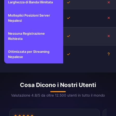
Larghezza di Banda Illimitata
Sì
No
Molteplici Posizioni Server
Sì
No
Nepalesi
Nessuna Registrazione
Sì
No
Richiesta
Ottimizzata per Streaming
Sì
Sco
Nepalese
Cosa Dicono i Nostri Utenti
Valutazione 4.8/5 da oltre 12.500 utenti in tutto il mondo
★★★★★
★★