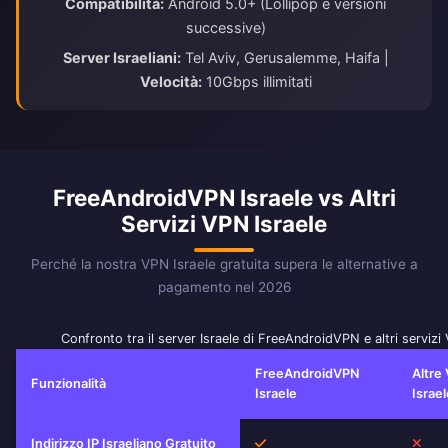
Compatibilità:
Android 5.0+ (Lollipop e versioni
successive)
Server Israeliani:
Tel Aviv, Gerusalemme, Haifa |
Velocità:
10Gbps illimitati
FreeAndroidVPN Israele vs Altri
Servizi VPN Israele
Perché la nostra VPN Israele gratuita supera le alternative a
pagamento nel 2026
Confronto tra il server Israele di FreeAndroidVPN e altri servizi
FreeAndroidVPN
Altre
Funzionalità
Israele
Israel
Sì
No
Indirizzo IP Israeliano Gratuito