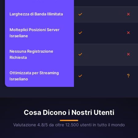
Larghezza di Banda Illimitata
Sì
No
Molteplici Posizioni Server
Sì
No
Israeliane
Nessuna Registrazione
Sì
No
Richiesta
Ottimizzata per Streaming
Sì
Scon
Israeliano
Cosa Dicono i Nostri Utenti
Valutazione 4.8/5 da oltre 12.500 utenti in tutto il mondo