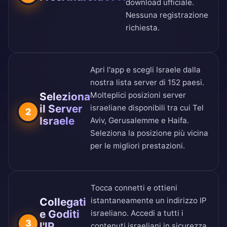
download ufficiale
.
Nessuna registrazione
richiesta.
Apri l'app e scegli Israele dalla
nostra
lista server di 152 paesi
.
Seleziona
Molteplici posizioni server
il Server
israeliane disponibili tra cui Tel
2
Israele
Aviv, Gerusalemme e Haifa.
Seleziona la posizione più vicina
per le migliori prestazioni.
Tocca connetti e ottieni
Collegati
istantaneamente un indirizzo IP
e Goditi
israeliano. Accedi a tutti i
3
l'IP
contenuti israeliani in sicurezza