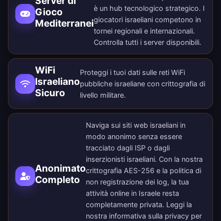
Server di
è un hub tecnologico strategico. I
Gioco
giocatori israeliani competono in
Mediterranei
tornei regionali e internazionali.
Controlla tutti i
server disponibili
.
WiFi
Proteggi i tuoi dati sulle reti WiFi
Israeliano
pubbliche israeliane con crittografia di
Sicuro
livello militare.
Naviga sui siti web israeliani in
modo anonimo senza essere
tracciato dagli ISP o dagli
inserzionisti israeliani. Con la nostra
Anonimato
crittografia AES-256 e la politica di
Completo
non registrazione dei log, la tua
attività online in Israele resta
completamente privata. Leggi la
nostra
informativa sulla privacy
per