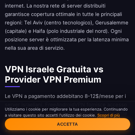
internet. La nostra rete di server distribuiti
garantisce copertura ottimale in tutte le principali
regioni: Tel Aviv (centro tecnologico), Gerusalemme
(capitale) e Haifa (polo industriale del nord). Ogni
posizione server è ottimizzata per la latenza minima
nella sua area di servizio.
VPN Israele Gratuita vs
Provider VPN Premium
Le VPN a pagamento addebitano 8-12$/mese per i
server israeliani.
FreeAndroidVPN
fornisce accesso
Utilizziamo i cookie per migliorare la tua esperienza. Continuando
identico a tutti i contenuti israeliani completamente
a visitare questo sito accetti l'utilizzo dei cookie.
Scopri di più
Consenso Cookie
gratis. Il nostro server di Tel Aviv offre lo stesso
ACCETTA
streaming, protezione della privacy e accesso