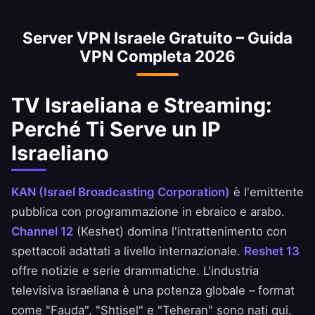
Gerusalemme e Haifa.
nel paese.
ottimizzate per tutto il Medio Oriente e il
banking in sicurezza. Le banche israeliane
Mediterraneo.
Server VPN Israele Gratuito – Guida
potrebbero segnalare accessi da IP stranieri –
VPN Completa 2026
il nostro IP di Tel Aviv garantisce un accesso
senza problemi.
TV Israeliana e Streaming:
Perché Ti Serve un IP
Israeliano
KAN (Israel Broadcasting Corporation)
è l'emittente
pubblica con programmazione in ebraico e arabo.
Channel 12
(Keshet) domina l'intrattenimento con
spettacoli adattati a livello internazionale.
Reshet 13
offre notizie e serie drammatiche. L'industria
televisiva israeliana è una potenza globale – format
come "Fauda", "Shtisel" e "Teheran" sono nati qui.