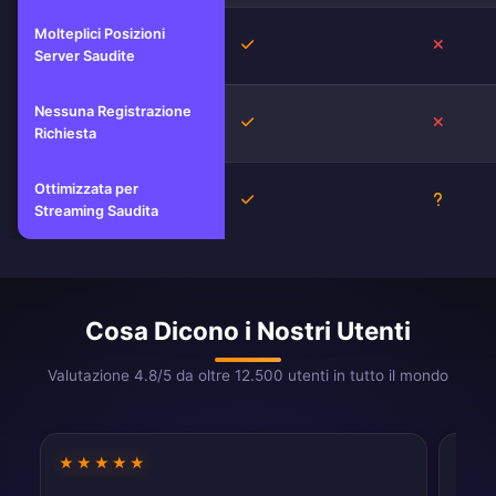
Molteplici Posizioni
Sì
No
Server Saudite
Nessuna Registrazione
Sì
No
Richiesta
Ottimizzata per
Sì
Sconosc
Streaming Saudita
Cosa Dicono i Nostri Utenti
Valutazione 4.8/5 da oltre 12.500 utenti in tutto il mondo
★★★★★
★★