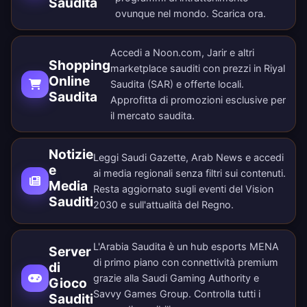
Saudita
ovunque nel mondo.
Scarica ora
.
Accedi a Noon.com, Jarir e altri
Shopping
marketplace sauditi con prezzi in Riyal
Online
Saudita (SAR) e offerte locali.
Saudita
Approfitta di promozioni esclusive per
il mercato saudita.
Notizie
Leggi Saudi Gazette, Arab News e accedi
e
ai media regionali senza filtri sui contenuti.
Media
Resta aggiornato sugli eventi del Vision
Sauditi
2030 e sull'attualità del Regno.
L'Arabia Saudita è un hub esports MENA
Server
di primo piano con connettività premium
di
grazie alla Saudi Gaming Authority e
Gioco
Savvy Games Group. Controlla tutti i
Sauditi