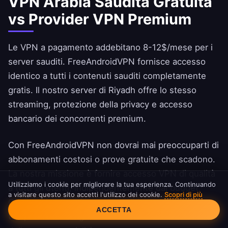
VPN Arabia Saudita Gratuita
vs Provider VPN Premium
Le VPN a pagamento addebitano 8-12$/mese per i
server sauditi.
FreeAndroidVPN
fornisce accesso
identico a tutti i contenuti sauditi completamente
gratis. Il nostro server di Riyadh offre lo stesso
streaming, protezione della privacy e accesso
bancario dei concorrenti premium.
Con FreeAndroidVPN non dovrai mai preoccuparti di
abbonamenti costosi o prove gratuite che scadono.
La nostra missione è fornire accesso VPN di qualità
Utilizziamo i cookie per migliorare la tua esperienza. Continuando
a tutti gli utenti, indipendentemente dal budget.
a visitare questo sito accetti l'utilizzo dei cookie.
Scopri di più
Connettiti ai nostri server sauditi senza limiti di
Consenso Cookie
ACCETTA
tempo o di dati e goditi internet saudita al massimo