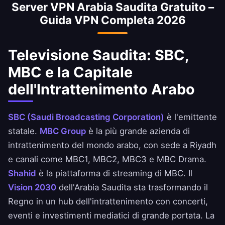
Server VPN Arabia Saudita Gratuito –
contenuti critici verso il governo. La nostra
Guida VPN Completa 2026
VPN aggira tutti i filtri e sblocca il VoIP per una
comunicazione senza restrizioni.
Televisione Saudita: SBC,
MBC e la Capitale
dell'Intrattenimento Arabo
SBC (Saudi Broadcasting Corporation)
è l'emittente
statale.
MBC Group
è la più grande azienda di
intrattenimento del mondo arabo, con sede a Riyadh
e canali come MBC1, MBC2, MBC3 e MBC Drama.
Shahid
è la piattaforma di streaming di MBC. Il
Vision 2030
dell'Arabia Saudita sta trasformando il
Regno in un hub dell'intrattenimento con concerti,
eventi e investimenti mediatici di grande portata. La