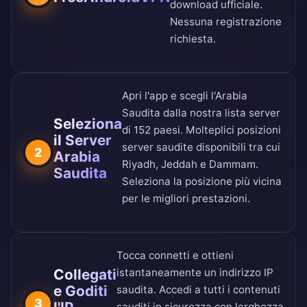
download ufficiale
.
Nessuna registrazione
richiesta.
Apri l'app e scegli l'Arabia
Saudita dalla nostra
lista server
Seleziona
di 152 paesi
. Molteplici posizioni
il Server
server saudite disponibili tra cui
2
Arabia
Riyadh, Jeddah e Dammam.
Saudita
Seleziona la posizione più vicina
per le migliori prestazioni.
Tocca connetti e ottieni
Collegati
istantaneamente un indirizzo IP
e Goditi
saudita. Accedi a tutti i contenuti
3
sauditi in sicurezza con larghezza