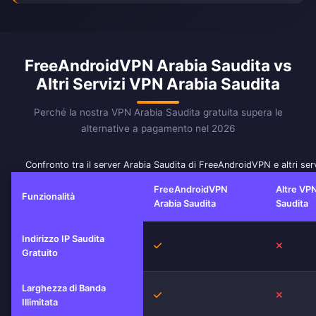
FreeAndroidVPN Arabia Saudita vs
Altri Servizi VPN Arabia Saudita
Perché la nostra VPN Arabia Saudita gratuita supera le
alternative a pagamento nel 2026
Confronto tra il server Arabia Saudita di FreeAndroidVPN e altri ser
FreeAndroidVPN
Altre VPN
Funzionalità
Arabia Saudita
Saudita
Indirizzo IP Saudita
Sì
No
Gratuito
Larghezza di Banda
Sì
No
Illimitata