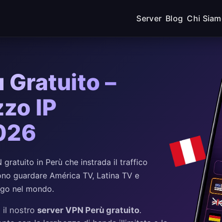
Server
Blog
Chi Sia
 Gratuito –
zzo IP
2026
ratuito in Perù che instrada il traffico
ssono guardare América TV, Latina TV e
uogo nel mondo.
 il nostro
server VPN Perù gratuito
.