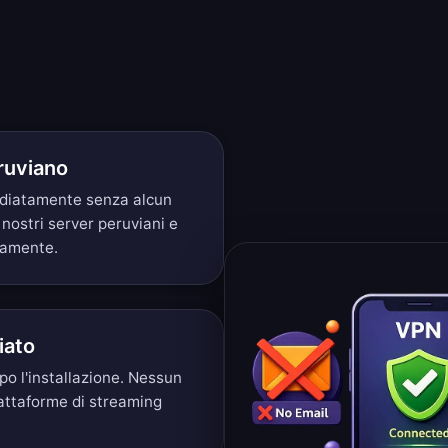
ruviano
mediatamente senza alcun
 nostri server peruviani e
eamente.
iato
o l'installazione. Nessun
iattaforme di streaming