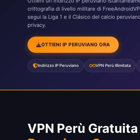
Ottieni un indirizzo IP peruviano istantaneame
crittografia di livello militare di FreeAndroid
segui la Liga 1 e il Clásico del calcio peruvi
privacy.
OTTIENI IP PERUVIANO ORA
Indirizzo IP Peruviano
VPN Perù Illimitata
VPN Perù Gratuita