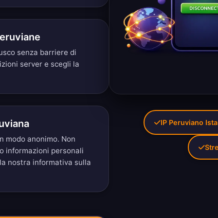
Peruviane
usco senza barriere di
izioni server
e scegli la
ruviana
IP Peruviano Ist
i in modo anonimo. Non
Str
mo informazioni personali
 la nostra
informativa sulla