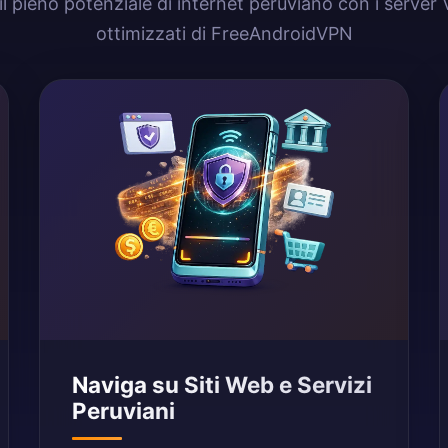
il pieno potenziale di internet peruviano con i server
ottimizzati di FreeAndroidVPN
Naviga su Siti Web e Servizi
Peruviani