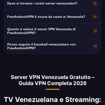
Dove si trovano i vostri server venezuelani?
nascosti, senza prove e senza carta di credito
intrattenimento leader del Venezuela), Televen,
richiesta. Forniamo accesso illimitato a tutti i
VTV e Globovisión. Guarda telenovelas
FreeAndroidVPN mantiene molteplici server ad
FreeAndroidVPN è sicura da usare in Venezuela?
nostri server venezuelani senza alcun
venezuelane, il baseball della LVBP e i
alta velocità in Venezuela a Caracas,
pagamento.
programmi di intrattenimento locali con un IP
Maracaibo, Valencia, Barquisimeto e Maracay.
Assolutamente. Crittografia AES-256. Le
Quanto è veloce il server VPN Venezuela di
venezuelano. Il Venezuela ha una tradizione
Tutti i server dispongono di connessioni da
preoccupazioni sulla sorveglianza digitale in
FreeAndroidVPN?
ricchissima di telenovelas conosciute e amate
10Gbps per la massima velocità. Puoi
Venezuela sono significative, con la LOPNNA e
Eccellente a 10Gbps. La velocità media in
Posso seguire il baseball venezuelano con
in tutto il mondo.
selezionare la tua città venezuelana preferita
la censura di internet documentata in diverse
Venezuela è influenzata dall'infrastruttura
FreeAndroidVPN?
nell'app per prestazioni ottimali in base alla
occasioni. La CONATEL (Comisión Nacional de
CANTV (Compañía Anónima Nacional
Sì, la nostra VPN Venezuela dà accesso alla
tua posizione e alle tue esigenze. Caracas è la
Telecomunicaciones) regola le comunicazioni,
Teléfonos de Venezuela), il principale provider
LVBP – la Liga Venezolana de Béisbol
posizione più grande, seguita da Maracaibo
rendendo una VPN essenziale per la privacy
di telecomunicazioni del paese. I nostri server
Profesional, il campionato di baseball più
per l'ovest e Valencia per la regione centrale.
online. La nostra politica di non registrazione
di Caracas offrono connessioni ottimizzate per
Server VPN Venezuela Gratuito –
seguito del paese e una vera passione
dei log aggiunge ulteriore sicurezza per gli
tutto il Venezuela e l'America Latina,
Guida VPN Completa 2026
nazionale. Guarda le partite delle Águilas del
utenti venezuelani.
garantendo velocità superiori alla media
Zulia, dei Leones del Caracas, dei Navegantes
nazionale e una connettività stabile.
del Magallanes, dei Tiburones de La Guaira e
TV Venezuelana e Streaming:
della Serie del Caribe. Il baseball è lo sport