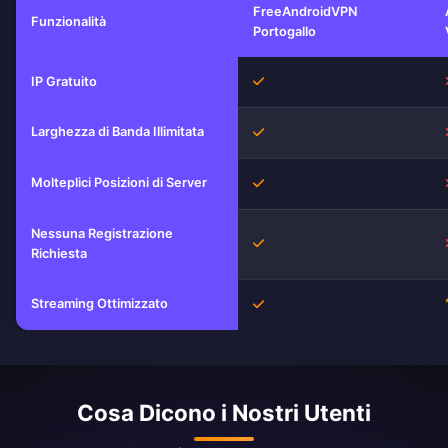
FreeAndroidVPN
Funzionalità
Portogallo
Sì
IP Gratuito
Larghezza di Banda Illimitata
Sì
Molteplici Posizioni di Server
Sì
Nessuna Registrazione
Sì
Richiesta
Streaming Ottimizzato
Sì
Cosa Dicono i Nostri Utenti