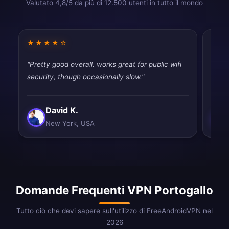
Valutato 4,8/5 da più di 12.500 utenti in tutto il mondo
★★★★☆
★★
"Pretty good overall. works great for public wifi
"Dece
security, though occasionally slow."
than 
David K.
New York, USA
Domande Frequenti VPN Portogallo
Tutto ciò che devi sapere sull'utilizzo di FreeAndroidVPN nel
2026