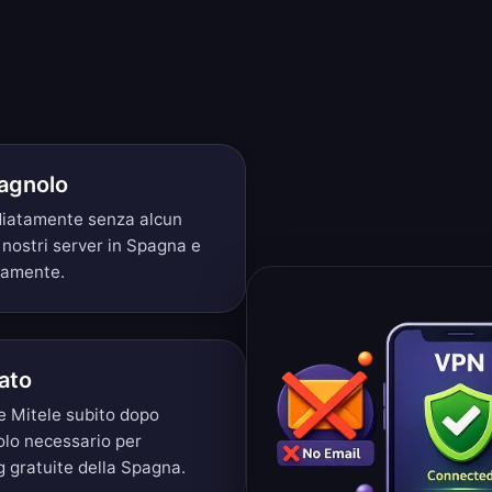
a
pagnolo
ediatamente senza alcun
 nostri server in Spagna e
eamente.
ato
e Mitele subito dopo
olo necessario per
g gratuite della Spagna.