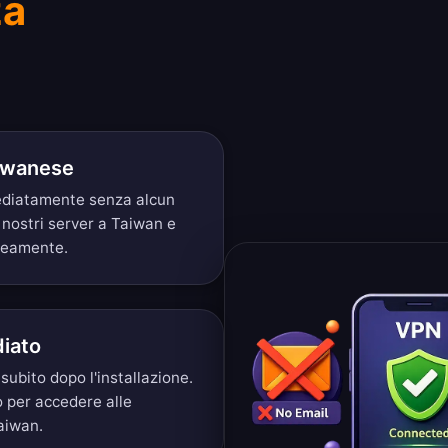
za
aiwanese
mediatamente senza alcun
 nostri server a Taiwan e
aneamente.
iato
ubito dopo l'installazione.
 per accedere alle
aiwan.