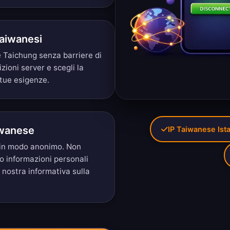
Taiwanesi
e Taichung senza barriere di
izioni server
e scegli la
 tue esigenze.
iwanese
IP Taiwanese Ist
i in modo anonimo. Non
mo informazioni personali
a nostra
informativa sulla