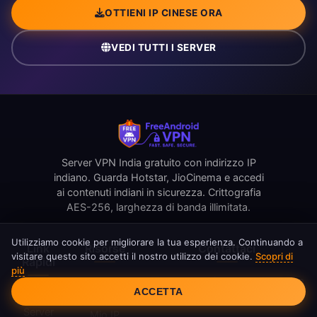
OTTIENI IP CINESE ORA
VEDI TUTTI I SERVER
Server VPN India gratuito con indirizzo IP
indiano. Guarda Hotstar, JioCinema e accedi
ai contenuti indiani in sicurezza. Crittografia
AES-256, larghezza di banda illimitata.
Utilizziamo cookie per migliorare la tua esperienza. Continuando a
Link
Risorse
Contattaci
visitare questo sito accetti il nostro utilizzo dei cookie.
Scopri di
Rapidi
più
Consenso Cookie
support@freeandroidvpn.com
Recensioni
ACCETTA
Home
Blog
www.freeandroidvpn.com
Qual è il
Server
Mio IP