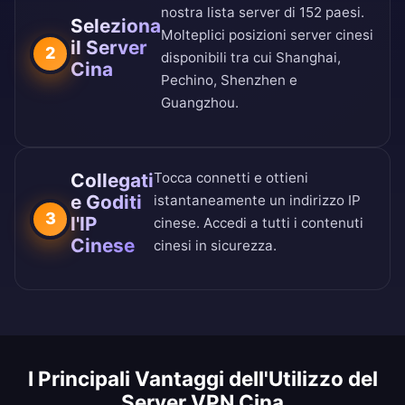
nostra
lista server di 152 paesi
.
Seleziona
Molteplici posizioni server cinesi
il Server
2
disponibili tra cui Shanghai,
Cina
Pechino, Shenzhen e
Guangzhou.
Collegati
Tocca connetti e ottieni
e Goditi
istantaneamente un indirizzo IP
3
l'IP
cinese. Accedi a tutti i contenuti
Cinese
cinesi in sicurezza.
I Principali Vantaggi dell'Utilizzo del
Server VPN Cina