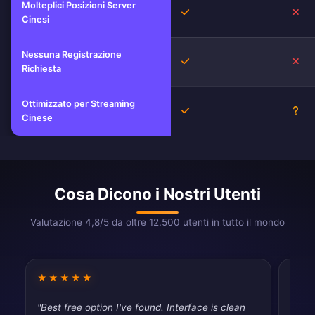
Molteplici Posizioni Server
Sì
No
Cinesi
Nessuna Registrazione
Sì
No
Richiesta
Ottimizzato per Streaming
Sì
Sco
Cinese
Cosa Dicono i Nostri Utenti
Valutazione 4,8/5 da oltre 12.500 utenti in tutto il mondo
★★★★★
★★
"Best free option I've found. Interface is clean
"Fast