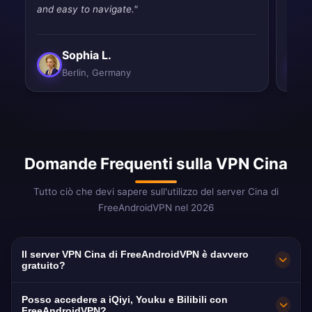
and easy to navigate."
tryin
Sophia L.
Berlin, Germany
Domande Frequenti sulla VPN Cina
Tutto ciò che devi sapere sull'utilizzo del server Cina di
FreeAndroidVPN nel 2026
Il server VPN Cina di FreeAndroidVPN è davvero
gratuito?
Sì! Il server VPN Cina di FreeAndroidVPN è
Posso accedere a iQiyi, Youku e Bilibili con
100% gratuito senza costi nascosti, senza
FreeAndroidVPN?