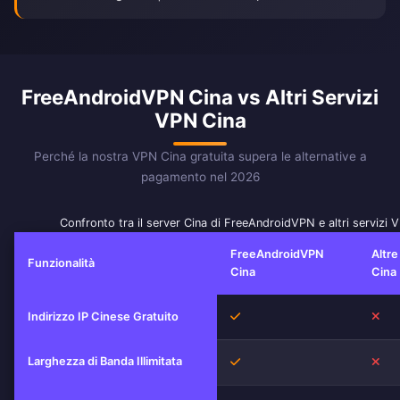
FreeAndroidVPN Cina vs Altri Servizi
VPN Cina
Perché la nostra VPN Cina gratuita supera le alternative a
pagamento nel 2026
Confronto tra il server Cina di FreeAndroidVPN e altri servizi 
FreeAndroidVPN
Altr
Funzionalità
Cina
Cina
Sì
No
Indirizzo IP Cinese Gratuito
Larghezza di Banda Illimitata
Sì
No