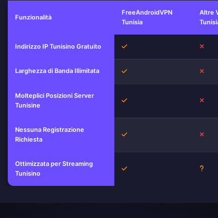
FreeAndroidVPN
Altre
Funzionalità
Tunisia
Tunisi
Sì
No
Indirizzo IP Tunisino Gratuito
Larghezza di Banda Illimitata
Sì
No
Molteplici Posizioni Server
Sì
No
Tunisine
Nessuna Registrazione
Sì
No
Richiesta
Ottimizzata per Streaming
Sì
Scon
Tunisino