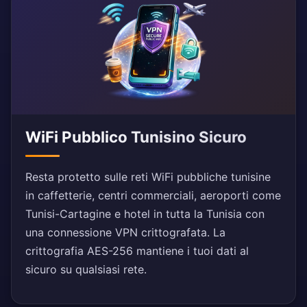
WiFi Pubblico Tunisino Sicuro
Resta protetto sulle reti WiFi pubbliche tunisine
in caffetterie, centri commerciali, aeroporti come
Tunisi-Cartagine e hotel in tutta la Tunisia con
una connessione VPN crittografata. La
crittografia AES-256 mantiene i tuoi dati al
sicuro su qualsiasi rete.