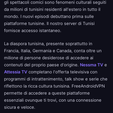
gli spettacoli comici sono fenomeni culturali seguiti
da milioni di tunisini residenti all'estero in tutto il
mondo. I nuovi episodi debuttano prima sulle
piattaforme tunisine. Il nostro server di Tunisi
fornisce accesso istantaneo.
La diaspora tunisina, presente soprattutto in
Francia, Italia, Germania e Canada, conta oltre un
milione di persone desiderose di accedere ai
contenuti del proprio paese d'origine.
Nessma TV
e
Attessia TV
completano l'offerta televisiva con
programmi di intrattenimento, talk show e serie che
riflettono la ricca cultura tunisina. FreeAndroidVPN
permette di accedere a queste piattaforme
essenziali ovunque ti trovi, con una connessione
sicura e veloce.