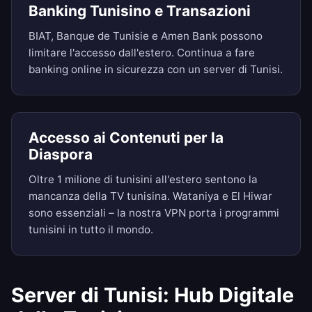
Banking Tunisino e Transazioni
BIAT, Banque de Tunisie e Amen Bank possono
limitare l'accesso dall'estero. Continua a fare
banking online in sicurezza con un server di Tunisi.
Accesso ai Contenuti per la
Diaspora
Oltre 1 milione di tunisini all'estero sentono la
mancanza della TV tunisina. Wataniya e El Hiwar
sono essenziali – la nostra VPN porta i programmi
tunisini in tutto il mondo.
Server di Tunisi: Hub Digitale