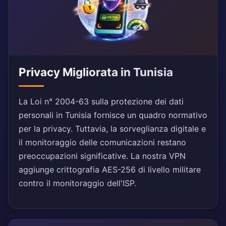
Privacy Migliorata in Tunisia
La Loi n° 2004-63 sulla protezione dei dati
personali in Tunisia fornisce un quadro normativo
per la privacy. Tuttavia, la sorveglianza digitale e
il monitoraggio delle comunicazioni restano
preoccupazioni significative. La nostra VPN
aggiunge crittografia AES-256 di livello militare
contro il monitoraggio dell'ISP.