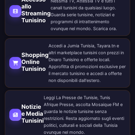
Nessma TV, Attessia TV e tutti i
allo
canali tunisini da qualsiasi luogo.
Streaming
Guarda serie tunisine, notiziari e
Tunisino
programmi di intrattenimento
ovunque nel mondo.
Scarica ora
.
Accedi a Jumia Tunisia, Tayara.tn e
altri marketplace tunisini con prezzi in
Shopping
Dinaro Tunisino e offerte locali.
Online
Approfitta di promozioni esclusive per
Tunisino
il mercato tunisino e accedi a offerte
non disponibili dall'estero.
Leggi La Presse de Tunisie, Tunis
Afrique Presse, ascolta Mosaique FM e
Notizie
guarda le notizie tunisine senza
e Media
restrizioni. Resta aggiornato sugli eventi
Tunisini
politici, culturali e sociali della Tunisia
ovunque nel mondo.