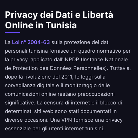
Privacy dei Dati e Libertà
Online in Tunisia
La
Loi n° 2004-63
sulla protezione dei dati
personali tunisina fornisce un quadro normativo per
la privacy, applicato dall'INPDP (Instance Nationale
de Protection des Données Personnelles). Tuttavia,
dopo la rivoluzione del 2011, le leggi sulla
sorveglianza digitale e il monitoraggio delle
comunicazioni online restano preoccupazioni
significative. La censura di internet e il blocco di
determinati siti web sono stati documentati in
diverse occasioni. Una VPN fornisce una privacy
essenziale per gli utenti internet tunisini.