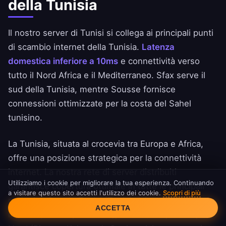
della Tunisia
Il nostro server di Tunisi si collega ai principali punti
di scambio internet della Tunisia.
Latenza
domestica inferiore a 10ms
e connettività verso
tutto il Nord Africa e il Mediterraneo. Sfax serve il
sud della Tunisia, mentre Sousse fornisce
connessioni ottimizzate per la costa del Sahel
tunisino.
La Tunisia, situata al crocevia tra Europa e Africa,
offre una posizione strategica per la connettività
internet. La nostra rete di server distribuiti
Utilizziamo i cookie per migliorare la tua esperienza. Continuando
garantisce copertura ottimale in tutte le principali
a visitare questo sito accetti l'utilizzo dei cookie.
Scopri di più
regioni: il Grande Tunisi (Tunisi, Ariana, Ben Arous),
Consenso Cookie
ACCETTA
il Sahel (Sousse, Monastir), il Sud (Sfax, Gabès) e il