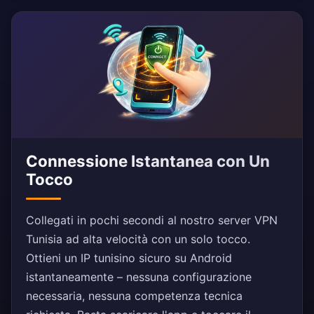
Connessione Istantanea con Un
Tocco
Collegati in pochi secondi al nostro server VPN
Tunisia ad alta velocità con un solo tocco.
Ottieni un IP tunisino sicuro su Android
istantaneamente – nessuna configurazione
necessaria, nessuna competenza tecnica