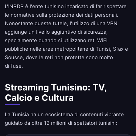
L'INPDP è l'ente tunisino incaricato di far rispettare
le normative sulla protezione dei dati personali.
Nonostante queste tutele, l'utilizzo di una VPN
aggiunge un livello aggiuntivo di sicurezza,
specialmente quando si utilizzano reti WiFi
pubbliche nelle aree metropolitane di Tunisi, Sfax e
Sousse, dove le reti non protette sono molto
diffuse.
Streaming Tunisino: TV,
Calcio e Cultura
La Tunisia ha un ecosistema di contenuti vibrante
guidato da oltre 12 milioni di spettatori tunisini: