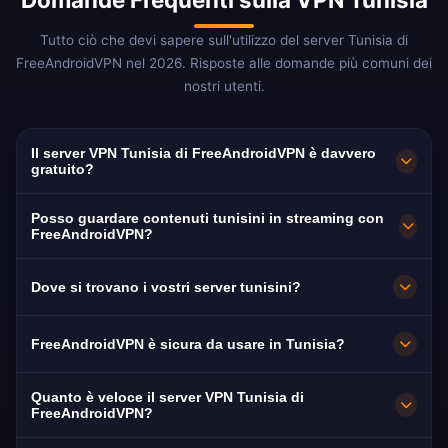
Tutto ciò che devi sapere sull'utilizzo del server Tunisia di
FreeAndroidVPN nel 2026. Risposte alle domande più comuni dei
nostri utenti.
Il server VPN Tunisia di FreeAndroidVPN è davvero
gratuito?
Sì! Il server VPN Tunisia di FreeAndroidVPN è
Posso guardare contenuti tunisini in streaming con
100% gratuito. Server a Tunisi, Sfax, Sousse,
FreeAndroidVPN?
Kairouan e Biserta senza costi nascosti, senza
Ottimizzato per Wataniya (TV nazionale
Dove si trovano i vostri server tunisini?
prove e senza carta di credito richiesta.
tunisina), El Hiwar Ettounsi, Nessma TV e
Forniamo accesso illimitato a tutti i nostri
Attessia TV. Guarda serie tunisine, la Ligue 1
FreeAndroidVPN mantiene molteplici server ad
FreeAndroidVPN è sicura da usare in Tunisia?
server tunisini senza alcun pagamento.
tunisina e i programmi di intrattenimento locali
alta velocità in Tunisia a Tunisi, Sfax, Sousse,
con un IP tunisino.
Kairouan e Biserta. Tutti i server dispongono di
Assolutamente. Crittografia AES-256. La Loi n°
Quanto è veloce il server VPN Tunisia di
connessioni da 10Gbps per la massima
2004-63 sulla protezione dei dati personali
FreeAndroidVPN?
velocità. Puoi selezionare la tua città tunisina
fornisce un quadro normativo in Tunisia,