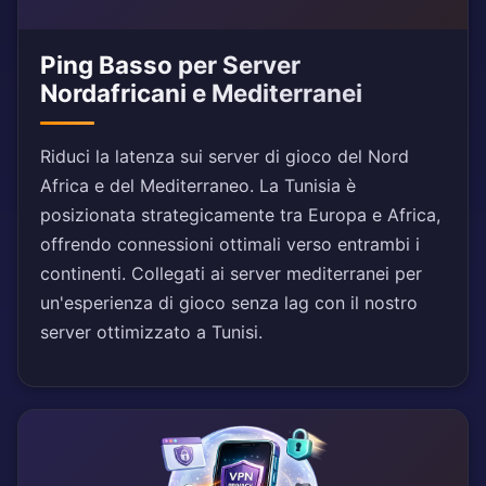
Ping Basso per Server
Nordafricani e Mediterranei
Riduci la latenza sui server di gioco del Nord
Africa e del Mediterraneo. La Tunisia è
posizionata strategicamente tra Europa e Africa,
offrendo connessioni ottimali verso entrambi i
continenti. Collegati ai server mediterranei per
un'esperienza di gioco senza lag con il nostro
server ottimizzato a Tunisi.