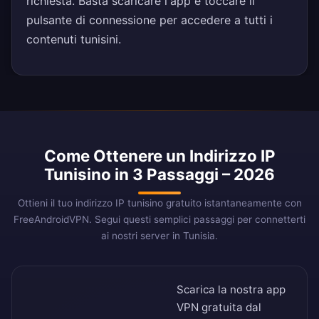
richiesta. Basta scaricare l'app e toccare il
pulsante di connessione per accedere a tutti i
contenuti tunisini.
Come Ottenere un Indirizzo IP
Tunisino in 3 Passaggi – 2026
Ottieni il tuo indirizzo IP tunisino gratuito istantaneamente con
FreeAndroidVPN. Segui questi semplici passaggi per connetterti
ai nostri server in Tunisia.
Scarica la nostra app
VPN gratuita dal