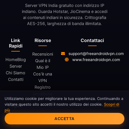
Server VPN India gratuito con indirizzo IP
indiano. Guarda Hotstar, JioCinema e accedi
ai contenuti indiani in sicurezza. Crittografia
AES-256, larghezza di banda illimitata.
Link
Risorse
Contattaci
Rapidi
support@freeandroidvpn.com
Recensioni
Home
Blog
www.freeandroidvpn.com
Qual è il
Server
Mio IP
Chi Siamo
Cos'è una
Contatti
VPN
Registro
Modifiche
Utilizziamo cookie per migliorare la tua esperienza. Continuando a
visitare questo sito accetti il nostro utilizzo dei cookie.
Scopri di
Legale
più
Consenso Cookie
ACCETTA
Informativa
sulla