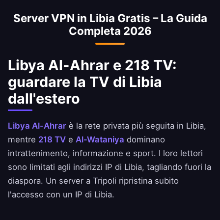
con un IP di Libia. Rispetta sempre le
Server VPN in Libia Gratis – La Guida
condizioni della tua banca.
Completa 2026
Libya Al-Ahrar e 218 TV:
guardare la TV di Libia
dall'estero
Libya Al-Ahrar
è la rete privata più seguita in Libia,
mentre
218 TV
e
Al-Wataniya
dominano
intrattenimento, informazione e sport. I loro lettori
sono limitati agli indirizzi IP di Libia, tagliando fuori la
diaspora. Un server a Tripoli ripristina subito
l'accesso con un IP di Libia.