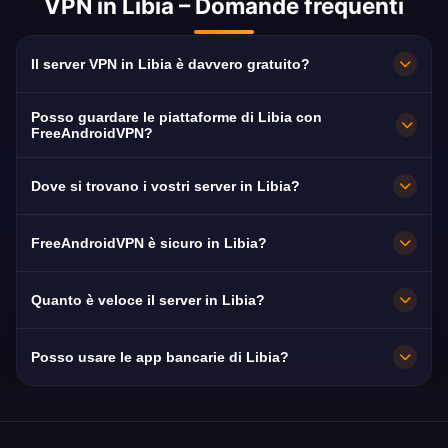
VPN in Libia – Domande frequenti
Il server VPN in Libia è davvero gratuito?
100% gratuito. Server a Tripoli senza
Posso guardare le piattaforme di Libia con
abbonamento, senza carta e senza
FreeAndroidVPN?
registrazione, con banda illimitata.
Sì. Il server è ottimizzato per Libya Al-Ahrar,
Dove si trovano i vostri server in Libia?
218 TV e Al-Wataniya, di norma in HD senza
interruzioni.
Tripoli. Tutti i nodi funzionano a 10 Gbps e
FreeAndroidVPN è sicuro in Libia?
commutano automaticamente sul più vicino
disponibile.
Sì. Cifratura AES-256 e rigorosa politica no-
Quanto è veloce il server in Libia?
log: la tua navigazione resta privata.
Molto veloce, con capacità di 10 Gbps. La
Posso usare le app bancarie di Libia?
velocità media in Libia è di 20 Mbps, ideale
per lo streaming HD.
Sì. Jumhouria Bank, Sahara Bank e Bank of
Commerce & Development sono raggiungibili