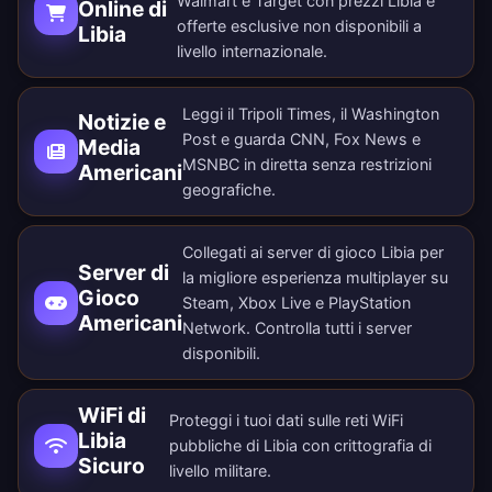
Walmart e Target con prezzi Libia e
Online di
offerte esclusive non disponibili a
Libia
livello internazionale.
Leggi il Tripoli Times, il Washington
Notizie e
Post e guarda CNN, Fox News e
Media
MSNBC in diretta senza restrizioni
Americani
geografiche.
Collegati ai server di gioco Libia per
Server di
la migliore esperienza multiplayer su
Gioco
Steam, Xbox Live e PlayStation
Americani
Network. Controlla tutti i
server
disponibili
.
WiFi di
Proteggi i tuoi dati sulle reti WiFi
Libia
pubbliche di Libia con crittografia di
Sicuro
livello militare.