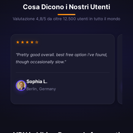
Cosa Dicono i Nostri Utenti
Valutazione 4,8/5 da oltre 12.500 utenti in tutto il mondo
★★★★☆
★★
"Pretty good overall. best free option i've found,
"Best
though occasionally slow."
and e
Sophia L.
Berlin, Germany