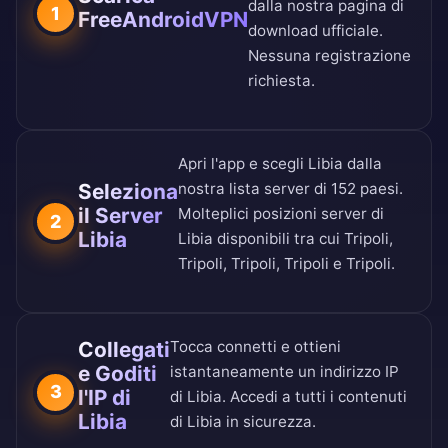
dalla nostra
pagina di
1
FreeAndroidVPN
download ufficiale
.
Nessuna registrazione
richiesta.
Apri l'app e scegli Libia dalla
Seleziona
nostra
lista server di 152 paesi
.
il Server
Molteplici posizioni server di
2
Libia
Libia disponibili tra cui Tripoli,
Tripoli, Tripoli, Tripoli e Tripoli.
Collegati
Tocca connetti e ottieni
e Goditi
istantaneamente un indirizzo IP
3
l'IP di
di Libia. Accedi a tutti i contenuti
Libia
di Libia in sicurezza.