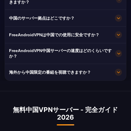
です。中国国外から中国のコンテンツにアクセス
きますか？
— 世界中の6,000万人以上の海外中国人に不可欠
中国VPNはiQIYI、Youku、Bilibili、テンセントビ
です。
中国のサーバー拠点はどこですか？
デオ向けに最適化されています。中国のドラマ、
バラエティ番組、アニメをスムーズにストリーミ
FreeAndroidVPNは中国全土の北京、上海、広州
FreeAndroidVPNは中国での使用に安全ですか？
ングできます。
に複数の高速サーバーを維持しています。全サー
バーは最大速度のための10Gbps接続を備えてい
もちろんです。AES-256暗号化と厳格なノーログ
FreeAndroidVPN中国サーバーの速度はどのくらいです
ます。アプリでお好みの中国の都市を選択して、
ポリシーで、中国のデジタルサービスにアクセス
か？
ロケーションとニーズに基づいた最適なパフォー
する際のブラウジングを保護します。
10Gbpsサーバー。中国は平均速度150 Mbps、広
マンスを得られます。
海外から中国限定の番組を視聴できますか？
範な5Gカバレッジを備えた世界トップクラスのイ
ンターネットインフラを持っています。
はい！iQIYI、Youku、Bilibiliの多くの番組は地域
制限のある中国限定コンテンツです。中国IPでフ
ルライブラリのロックを解除できます。海外の中
無料中国VPNサーバー - 完全ガイド
国人留学生、労働者、ディアスポラメンバーに不
2026
可欠です。