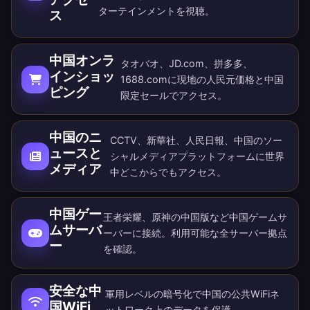
ターテインメントを視聴。
ス
中国オンラ
タオバオ、JD.com、拼多多、
インショッ
1688.comに現地の人民元価格と中国
ピング
限定セールでアクセス。
中国のニ
CCTV、新華社、人民日報、中国のソー
ュースと
シャルメディアプラットフォームに世界
メディア
中どこからでもアクセス。
中国ゲー
王者栄耀、原神の中国版など中国ゲームサ
ムサーバ
ーバーに接続。
利用可能な全サーバー拠点
ー
を確認。
安全な中
軍用レベルの暗号化で中国の公共WiFiネ
国WiFi
ットワーク上のデータを保護。