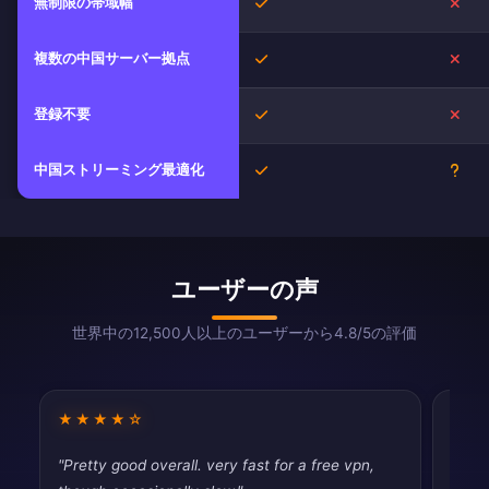
無制限の帯域幅
はい
いい
複数の中国サーバー拠点
はい
いい
登録不要
はい
いい
中国ストリーミング最適化
はい
不明
ユーザーの声
世界中の12,500人以上のユーザーから4.8/5の評価
★★★★☆
★★
"Pretty good overall. very fast for a free vpn,
"Best