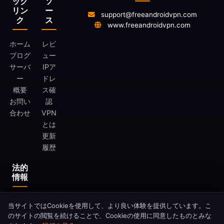
ック
ソ
リン
ー
support@freeandroidvpn.com
ク
ス
www.freeandroidvpn.com
ホーム
レビ
ブログ
ュー
サーバ
IPア
ー
ドレ
概要
ス確
お問い
認
合わせ
VPN
とは
更新
履歴
法的
情報
プライ
当サイトではCookieを使用して、より良い体験を提供しています。こ
バシー
のサイトの閲覧を続けることで、Cookieの使用に同意したものとみな
ポリシ