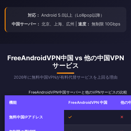
対応：
Android 5.0以上（Lollipop以降）
中国サーバー：
北京、上海、広州 |
速度：
無制限 10Gbps
FreeAndroidVPN中国 vs 他の中国VPN
サービス
2026年に無料中国VPNが有料代替サービスを上回る理由
FreeAndroidVPN中国サーバーと他のVPNサービスの比較
機能
FreeAndroidVPN 中国
他の中
はい
いい
無料中国IPアドレス