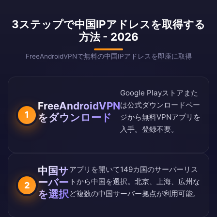
3ステップで中国IPアドレスを取得する
方法 - 2026
FreeAndroidVPNで無料の中国IPアドレスを即座に取得
Google Playストア
また
FreeAndroidVPN
は
公式ダウンロードペー
1
をダウンロード
ジ
から無料VPNアプリを
入手。登録不要。
中国サ
アプリを開いて
149カ国のサーバーリス
ーバー
ト
から中国を選択。北京、上海、広州な
2
を選択
ど複数の中国サーバー拠点が利用可能。