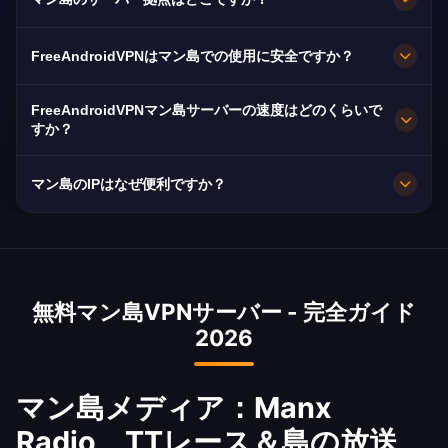
向けに最適化されており、スムーズなストリーミ
ングが可能です。
FreeAndroidVPNはマン島全土のダグラス、ラム
FreeAndroidVPNはマン島での使用に安全ですか？
ジー、ピールに複数の高速サーバーを維持してい
ます。全サーバーは最大速度のための10Gbps接
もちろんです。AES-256暗号化とノーログポリシ
FreeAndroidVPNマン島サーバーの速度はどのくらいで
続を備えています。アプリでお好みのマン島の都
ー。IoMの独立したデータ保護フレームワークが
すか？
市を選択して、ロケーションとニーズに基づいた
セキュリティを強化します。
10Gbpsサーバー。IoMの平均80 Mbps、
最適なパフォーマンスを得られます。
マン島のIPはなぜ便利ですか？
Rockabill海底ケーブルによる強力な光ファイバー
インフラストラクチャ。
マン島は主要な金融サービスセンターであり
iGamingライセンス管轄区域です。マン島IPは
IoMライセンスのプラットフォーム、金融サービ
無料マン島VPNサーバー - 完全ガイド
ス、TTレースのコンテンツへのアクセスを提供し
2026
ます。世界で最もレアなVPNサーバーロケーショ
ンの一つでもあります。
マン島メディア：Manx
Radio、TTレース＆島の放送