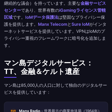
継続的な議会）を持っています。主要な
金融サービス
センター
であり、世界有数の
iGamingライセンス管轄
区域
です。
IoMデータ保護法
は堅固なプライバシー保
護を提供します。
Manx Telecom
と
Sure IoM
がインタ
ーネットサービスを提供しています。VPNはIoMのプ
ライバシー重視のフレームワークに暗号化を追加しま
す。
マン島デジタルサービス：
TT、金融＆ケルト遺産
マン島は85,000人の人口に対して独自のデジタルサー
ビスを提供しています：
Manx Radio
- 世界最古の商業放送局（1964年）