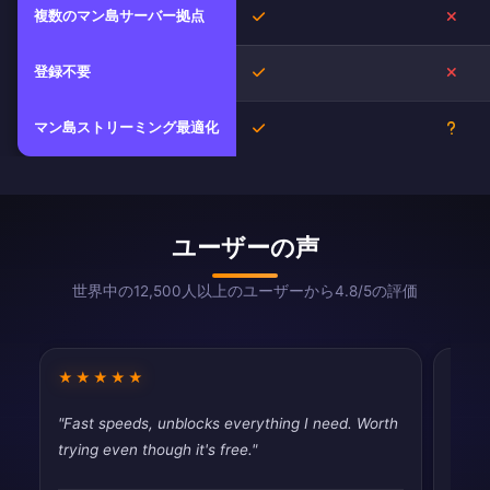
複数のマン島サーバー拠点
はい
いい
登録不要
はい
いい
マン島ストリーミング最適化
はい
不明
ユーザーの声
世界中の12,500人以上のユーザーから4.8/5の評価
★★★★★
★★
"Fast speeds, unblocks everything I need. Worth
"Good
trying even though it's free."
drops