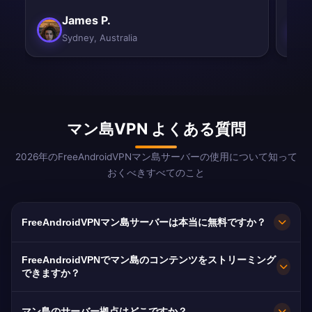
James P.
Sydney, Australia
マン島VPN よくある質問
2026年のFreeAndroidVPNマン島サーバーの使用について知って
おくべきすべてのこと
FreeAndroidVPNマン島サーバーは本当に無料ですか？
はい！FreeAndroidVPNマン島サーバーは100%無
FreeAndroidVPNでマン島のコンテンツをストリーミング
料です。非常にレアなVPNロケーション — マン
できますか？
島サーバーを提供するプロバイダーはほとんどあ
IoM VPNはManx RadioやTTレースのカバレッジ
りません。
マン島のサーバー拠点はどこですか？