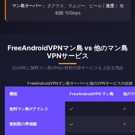
マン島サーバー：
ダグラス、ラムジー、ピール |
速度：
無
制限 10Gbps
FreeAndroidVPNマン島 vs 他のマン島
VPNサービス
2026年に無料マン島VPNが有料代替サービスを上回る理由
FreeAndroidVPNマン島サーバーと他のVPNサービスの比較
機能
FreeAndroidVPN マン島
他のマ
はい
いい
無料マン島IPアドレス
無制限の帯域幅
はい
いい