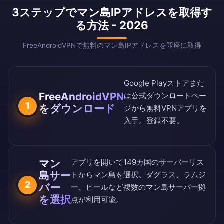
3ステップでマン島IPアドレスを取得す
る方法 - 2026
FreeAndroidVPNで無料のマン島IPアドレスを即座に取得
Google Playストア
また
FreeAndroidVPN
は
公式ダウンロードペー
1
をダウンロード
ジ
から無料VPNアプリを
入手。登録不要。
マン
アプリを開いて
149カ国のサーバーリス
島サー
ト
からマン島を選択。ダグラス、ラムジ
2
バー
ー、ピールなど複数のマン島サーバー拠
を選択
点が利用可能。