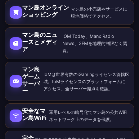
マン島オンライン
マン島の小売店やサービスに
ショッピング
現地価格でアクセス。
マン島のニュ
IOM Today、Manx Radio
ースとメディ
News、3FMを地理的制限なく閲
ア
覧。
マン島
IoMは世界有数のiGamingライセンス管轄区
ゲーム
域。IoMライセンスのプラットフォームに
サーバ
アクセス。
全サーバー拠点
を確認。
ー
安全なマ
軍用レベルの暗号化でマン島の公共WiFi
ン島WiFi
ネットワーク上のデータを保護。
完全