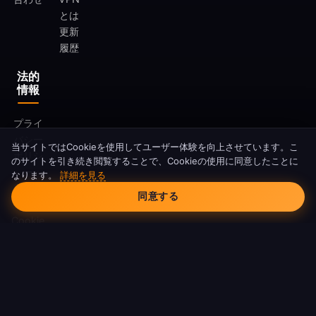
とは
更新
履歴
法的
情報
プライ
バシー
当サイトではCookieを使用してユーザー体験を向上させています。こ
ポリシ
のサイトを引き続き閲覧することで、Cookieの使用に同意したことに
ー
なります。
詳細を見る
Cookieの同意
利用規
同意する
約
Cookie
ポリシ
ー
DMCA