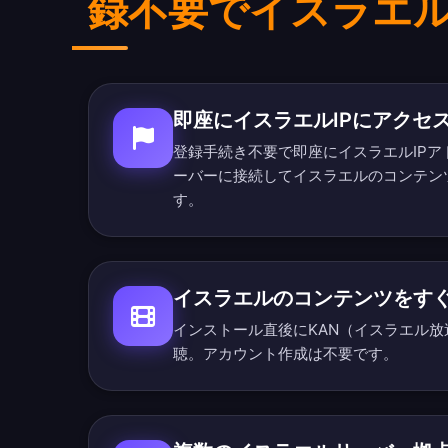
録不要でイスラエル
即座にイスラエルIPにアクセ
登録手続き不要で即座にイスラエルIP
ーバーに接続してイスラエルのコンテン
す。
イスラエルのコンテンツをす
インストール直後にKAN（イスラエル放送協
聴。アカウント作成は不要です。