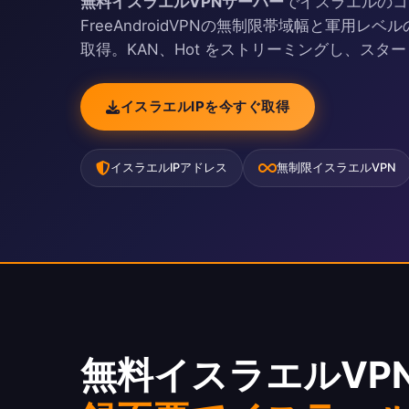
無料イスラエルVPNサーバー
でイスラエルのコ
FreeAndroidVPNの無制限帯域幅と軍用レ
取得。KAN、Hot をストリーミングし、ス
イスラエルIPを今すぐ取得
イスラエルIPアドレス
無制限イスラエルVPN
無料イスラエルVPN 