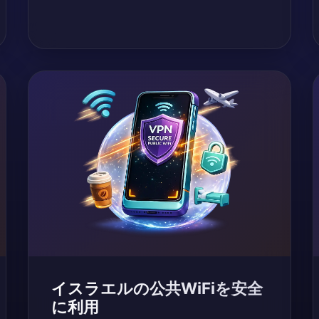
イスラエルの公共WiFiを安全
に利用