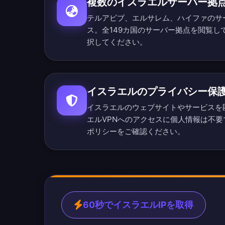
複数のイスラエルサーバー拠
テルアビブ、エルサレム、ハイファのサ
ス。
全149カ国のサーバー拠点を閲覧
し
択してください。
イスラエルのプライバシー保
イスラエルのウェブサイトやサービスを
エルVPNへのアクセスに個人情報は不要
ポリシー
をご確認ください。
60秒でイスラエルIPを取得