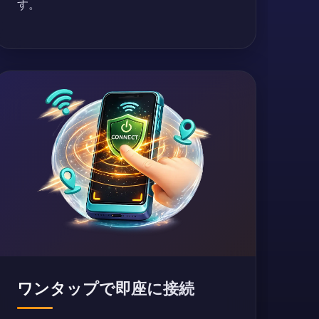
す。
ワンタップで即座に接続