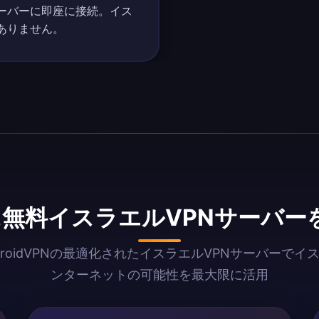
ーバーに即座に接続。イス
ありません。
年に無料イスラエルVPNサーバー
AndroidVPNの最適化されたイスラエルVPNサーバーでイ
ンターネットの可能性を最大限に活用