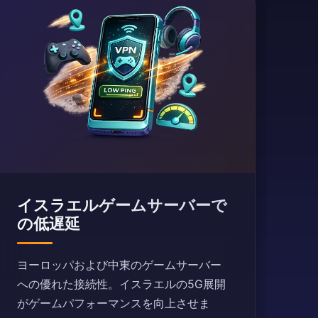
イスラエルゲームサーバーで
の低遅延
ヨーロッパおよび中東のゲームサーバー
への優れた接続性。イスラエルの5G展開
がゲームパフォーマンスを向上させま