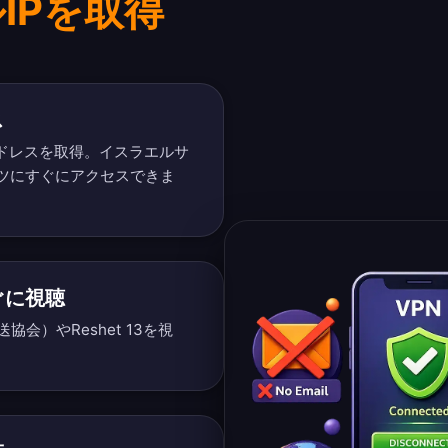
IPを取得
ス
アドレスを取得。イスラエルサ
ツにすぐにアクセスできま
ぐに視聴
会）やReshet 13を視