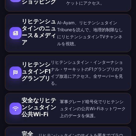
ショッピング
ケットにアクセス。
リヒテンシュ
Al-Ayam、リヒテンシュタイン
タインのニュ
Tribuneを読んで、地理的制限なし
ース＆メディ
にリヒテンシュタインTVチャンネ
ア
ルを視聴。
リヒテンシュタイン・インターナショ
リヒテンシ
ナル・サーキットのF1グランプリのラ
ュタインF1
イブ放送にアクセス。全
サーバー
を見
グランプリ
る。
安全なリヒテ
軍事グレード暗号化でリヒテンシ
ンシュタイン
ュタインの公共Wi-Fiネットワーク
公共Wi-Fi
上のデータを保護。
完全
リヒテンシュタインのサイトを匿名でブラウ