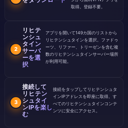
取得。登録不要。
リヒテ
アプリを開いて
149カ国のリスト
から
ンシュ
リヒテンシュタインを選択。ファドゥ
タイン
ーツ、リファー、トリーゼンを含む複
2
サーバ
数のリヒテンシュタインサーバー場所
ーを選
が利用可能。
択
接続して
接続をタップしてリヒテンシュタ
リヒテン
インIPアドレスを即座に取得。す
シュタイ
3
べてのリヒテンシュタインコンテ
ンIPを楽し
ンツに安全にアクセス。
む