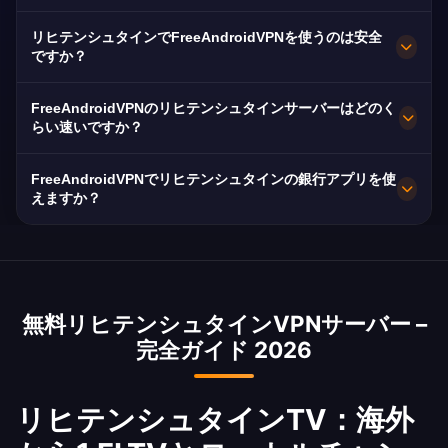
ーへの無制限アクセス。
TVなどリヒテンシュタインプラットフォームのス
FreeAndroidVPNはファドゥーツ、リファー、ト
リヒテンシュタインでFreeAndroidVPNを使うのは安全
トリーミングに最適化されています。ほとんどの
リーゼンを含むリヒテンシュタイン各地に複数の
ですか？
ユーザーがバッファなしHDストリーミングを楽
高速サーバーを運営しています。すべてのサーバ
絶対に安全です。FreeAndroidVPNは軍事グレー
しんでいます。
ーは最高速度のために10 Gbps接続を持っていま
FreeAndroidVPNのリヒテンシュタインサーバーはどのく
ドのAES-256暗号化と厳格なノーログポリシーを
らい速いですか？
す。
使用します。リヒテンシュタインはISPによるデ
リヒテンシュタインサーバーは10 Gbpsネットワ
ータ保持を義務付けており、VPNはプライバシー
FreeAndroidVPNでリヒテンシュタインの銀行アプリを使
ーク容量で優れた速度を提供します。リヒテンシ
えますか？
に不可欠です。
ュタインの平均インターネット速度は約45 Mbps
はい、リヒテンシュタインVPNは海外からリヒテ
で、VPNは速度低下を最小化するよう最適化され
ンシュタインの銀行サービスにアクセスするため
ています。
によく使われます。リヒテンシュタイン国立銀
無料リヒテンシュタインVPNサーバー –
行、Ahli United Bank、BBKのアプリに安全にア
完全ガイド 2026
クセス。
リヒテンシュタインTV：海外