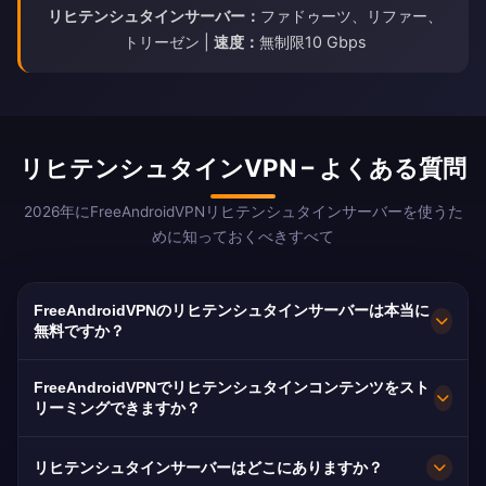
リヒテンシュタインサーバー：
ファドゥーツ、リファー、
トリーゼン |
速度：
無制限10 Gbps
リヒテンシュタインVPN – よくある質問
2026年にFreeAndroidVPNリヒテンシュタインサーバーを使うた
めに知っておくべきすべて
FreeAndroidVPNのリヒテンシュタインサーバーは本当に
無料ですか？
はい！FreeAndroidVPNのリヒテンシュタインサ
FreeAndroidVPNでリヒテンシュタインコンテンツをスト
ーバーは隠れた費用、試用期間、クレジットカー
リーミングできますか？
ド不要で100%無料です。ファドゥーツ、リファ
リヒテンシュタインVPNサーバーは1 FLTV、リヒ
ー、トリーゼンのリヒテンシュタインVPNサーバ
リヒテンシュタインサーバーはどこにありますか？
テンシュタインTV、リヒテンシュタインスポーツ