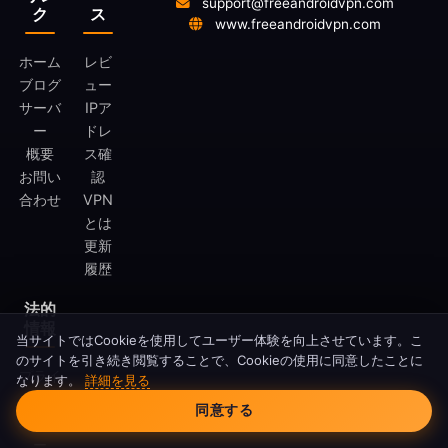
support@freeandroidvpn.com
ク
ス
www.freeandroidvpn.com
ホーム
レビ
ブログ
ュー
サーバ
IPア
ー
ドレ
概要
ス確
お問い
認
合わせ
VPN
とは
更新
履歴
法的
情報
当サイトではCookieを使用してユーザー体験を向上させています。こ
のサイトを引き続き閲覧することで、Cookieの使用に同意したことに
プライ
なります。
詳細を見る
Cookieの同意
バシー
同意する
ポリシ
ー