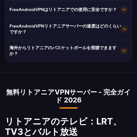
を実現します。
FreeAndroidVPNはリトアニア全土のビリニュ
FreeAndroidVPNはリトアニアでの使用に安全ですか？
ス、カウナス、クライペダに複数の高速サーバー
を維持しています。全サーバーは最大速度のため
もちろんです。AES-256暗号化とノーログポリシ
FreeAndroidVPNリトアニアサーバーの速度はどのくらい
の10Gbps接続を備えています。アプリでお好み
ーを採用。EU GDPRによる保護とリトアニアの
ですか？
のリトアニアの都市を選択して、ロケーションと
データ保護が適用されます。
10Gbpsサーバー。リトアニアの平均速度85
ニーズに基づいた最適なパフォーマンスを得られ
海外からリトアニアのバスケットボールを視聴できます
MbpsとTeliaおよびBitėの優れた光ファイバーに
か？
ます。
より高速パフォーマンスを実現。
はい！バスケットボールはリトアニアの国民的情
熱です。LRTはユーロリーグと代表チームの試合
をリトアニア語の解説付きで放送しています。当
無料リトアニアVPNサーバー - 完全ガイ
社のVPNは世界中のリトアニアコミュニティに即
ド 2026
座のアクセスを提供します。
リトアニアのテレビ：LRT、
TV3とバルト放送