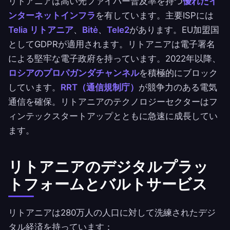
リトアニアは高い光ファイバー普及率を持つ
優れたイ
ンターネットインフラ
を有しています。主要ISPには
Telia リトアニア
、
Bitė
、
Tele2
があります。EU加盟国
としてGDPRが適用されます。リトアニアは電子署名
による堅牢な電子政府を持っています。2022年以降、
ロシアのプロパガンダチャンネル
を積極的にブロック
しています。
RRT（通信規制庁）
が競争力のある電気
通信を確保。リトアニアのテクノロジーセクターはフ
ィンテックスタートアップとともに急速に成長してい
ます。
リトアニアのデジタルプラッ
トフォームとバルトサービス
リトアニアは280万人の人口に対して洗練されたデジ
タル経済を持っています：