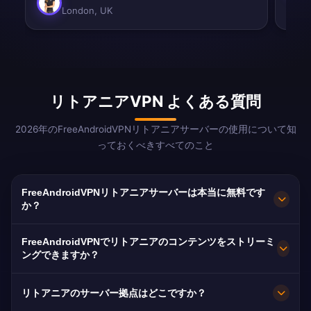
London, UK
リトアニアVPN よくある質問
2026年のFreeAndroidVPNリトアニアサーバーの使用について知
っておくべきすべてのこと
FreeAndroidVPNリトアニアサーバーは本当に無料です
か？
はい！FreeAndroidVPNリトアニアサーバーは
FreeAndroidVPNでリトアニアのコンテンツをストリーミ
100%無料です。世界中の100万人以上のリトアニ
ングできますか？
ア人ディアスポラに不可欠なサービスです。
リトアニアVPNはLRTとTV3に最適化されてお
リトアニアのサーバー拠点はどこですか？
り、スムーズなリトアニア語HDストリーミング