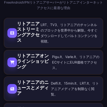
FreeAndroidVPNリトアニアサーバーがリトアニアインターネット
アクセスに最適な理由
リトアニア
LRT、TV3、リトアニアのチャンネル
ストリーミ
のブロックを世界中から解除。
今すぐ
ングアクセ
ダウンロード
してバルトコンテンツを
ス
視聴。
リトアニアオン
Pigu.lt、Varle.lt、リトアニアの
ラインショッピ
ECサイトにEUR価格でアクセ
ング
ス。
リトアニアのニ
Delfi.lt、15min.lt、LRT.lt、リト
ュースとメディ
アニアメディアを制限なく閲
ア
覧。