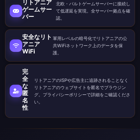
リトアニア
北欧・バルトゲームサーバーに接続し
ゲームサー
て低遅延を実現。
全サーバー拠点
を確
バー
認。
安全なリト
軍用レベルの暗号化でリトアニアの公
アニア
共WiFiネットワーク上のデータを保
WiFi
護。
完
全
リトアニアのISPや広告主に追跡されることなく
な
リトアニアのウェブサイトを匿名でブラウジン
匿
グ。
プライバシーポリシー
で詳細をご確認くださ
名
い。
性