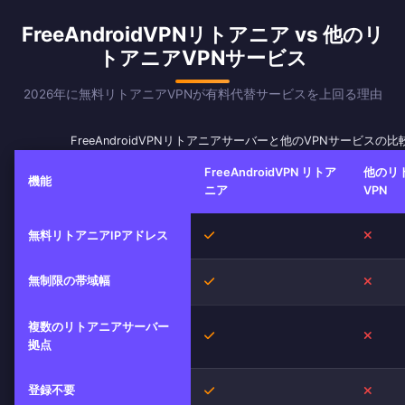
FreeAndroidVPNリトアニア vs 他のリ
トアニアVPNサービス
2026年に無料リトアニアVPNが有料代替サービスを上回る理由
FreeAndroidVPNリトアニアサーバーと他のVPNサービスの比
FreeAndroidVPN リトア
他のリ
機能
ニア
VPN
はい
いい
無料リトアニアIPアドレス
無制限の帯域幅
はい
いい
複数のリトアニアサーバー
はい
いい
拠点
登録不要
はい
いい