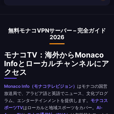
れた速度を提供します。モナコの平均インターネ
す。
ット速度は約45 Mbpsで、VPNは速度低下を最小
はい、モナコVPNは海外からモナコの銀行サービ
化するよう最適化されています。
スにアクセスするためによく使われます。モナコ
国立銀行、Ahli United Bank、BBKのアプリに安
無料モナコVPNサーバー – 完全ガイド
全にアクセス。
2026
モナコTV：海外からMonaco
Infoとローカルチャンネルにア
クセス
Monaco Info（モナコテレビジョン）
はモナコの国営
放送局で、アラビア語と英語でニュース、文化プログ
ラム、エンターテインメントを提供します。
モナコス
ポーツTV
はローカルと地域スポーツをカバー。
Al-