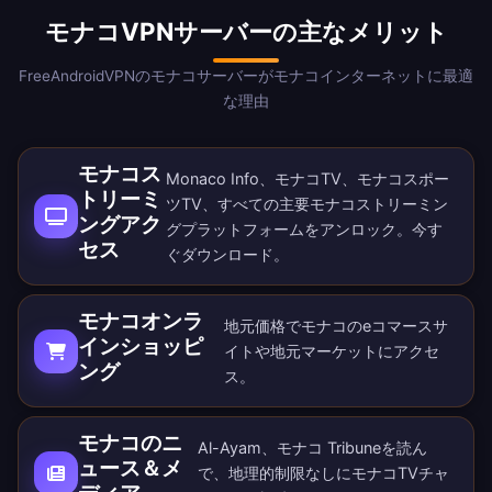
モナコVPNサーバーの主なメリット
FreeAndroidVPNのモナコサーバーがモナコインターネットに最適
な理由
モナコス
Monaco Info、モナコTV、モナコスポー
トリーミ
ツTV、すべての主要モナコストリーミン
ングアク
グプラットフォームをアンロック。
今す
セス
ぐダウンロード
。
モナコオンラ
地元価格でモナコのeコマースサ
インショッピ
イトや地元マーケットにアクセ
ング
ス。
モナコのニ
Al-Ayam、モナコ Tribuneを読ん
ュース＆メ
で、地理的制限なしにモナコTVチャ