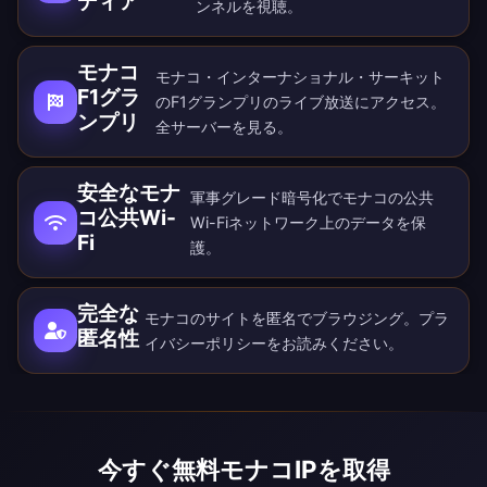
ディア
ンネルを視聴。
モナコ
モナコ・インターナショナル・サーキット
F1グラ
のF1グランプリのライブ放送にアクセス。
ンプリ
全
サーバー
を見る。
安全なモナ
軍事グレード暗号化でモナコの公共
コ公共Wi-
Wi-Fiネットワーク上のデータを保
Fi
護。
完全な
モナコのサイトを匿名でブラウジング。
プラ
匿名性
イバシーポリシー
をお読みください。
今すぐ無料モナコIPを取得