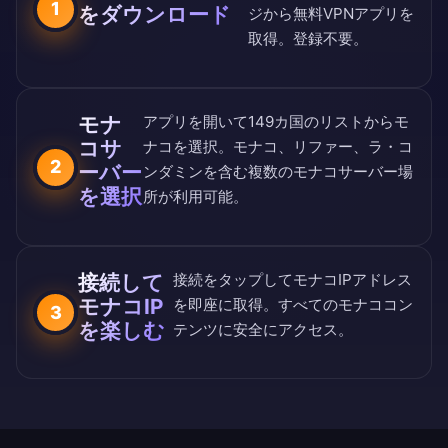
1
をダウンロード
ジ
から無料VPNアプリを
取得。登録不要。
モナ
アプリを開いて
149カ国のリスト
からモ
コサ
ナコを選択。モナコ、リファー、ラ・コ
2
ーバー
ンダミンを含む複数のモナコサーバー場
を選択
所が利用可能。
接続して
接続をタップしてモナコIPアドレス
モナコIP
を即座に取得。すべてのモナココン
3
を楽しむ
テンツに安全にアクセス。