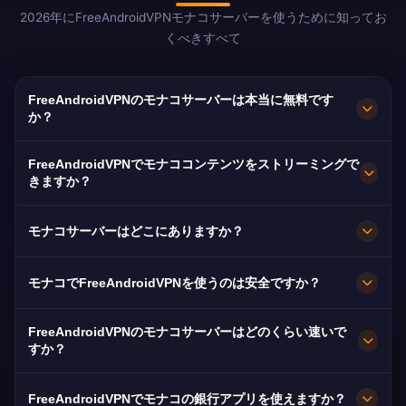
2026年にFreeAndroidVPNモナコサーバーを使うために知ってお
くべきすべて
FreeAndroidVPNのモナコサーバーは本当に無料です
か？
はい！FreeAndroidVPNのモナコサーバーは隠れ
FreeAndroidVPNでモナココンテンツをストリーミングで
た費用、試用期間、クレジットカード不要で
きますか？
100%無料です。モナコ、リファー、ラ・コンダ
モナコVPNサーバーはMonaco Info、モナコTV、
ミンのモナコVPNサーバーへの無制限アクセス。
モナコサーバーはどこにありますか？
モナコスポーツTVなどモナコプラットフォームの
ストリーミングに最適化されています。ほとんど
FreeAndroidVPNはモナコ、リファー、ラ・コン
モナコでFreeAndroidVPNを使うのは安全ですか？
のユーザーがバッファなしHDストリーミングを
ダミンを含むモナコ各地に複数の高速サーバーを
楽しんでいます。
運営しています。すべてのサーバーは最高速度の
絶対に安全です。FreeAndroidVPNは軍事グレー
FreeAndroidVPNのモナコサーバーはどのくらい速いで
ために10 Gbps接続を持っています。
ドのAES-256暗号化と厳格なノーログポリシーを
すか？
使用します。モナコはISPによるデータ保持を義
モナコサーバーは10 Gbpsネットワーク容量で優
務付けており、VPNはプライバシーに不可欠で
FreeAndroidVPNでモナコの銀行アプリを使えますか？