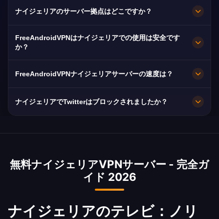
ナイジェリアVPNはChannels TVとノリウッドの
ナイジェリアのサーバー拠点はどこですか？
スムーズなストリーミングに最適化されていま
す。
FreeAndroidVPNはナイジェリア全土のラゴス、
FreeAndroidVPNはナイジェリアでの使用は安全です
アブジャ、ポートハーコートに複数の高速サーバ
か？
ーを維持しています。すべてのサーバーは最大速
もちろんです。AES-256暗号化とノーログ。ナイ
度のための10Gbps接続を搭載。お住まいの場所
FreeAndroidVPNナイジェリアサーバーの速度は？
ジェリアの定期的なソーシャルメディア制限を考
とニーズに基づいて最適なパフォーマンスのため
えると重要です。
10Gbpsサーバー。ナイジェリアの平均速度は
にアプリでお好みのナイジェリアの都市を選択で
ナイジェリアでTwitterはブロックされましたか？
MTN、Glo、Airtelで25 Mbpsで、新しい海底ケ
きます。
ーブルにより向上中です。
はい、ナイジェリアは2021年に7ヶ月間Twitterを
禁止しました。これはVPNアクセスの重要性を示
しました。当社のVPNは将来のソーシャルメディ
無料ナイジェリアVPNサーバー - 完全ガ
アブロックを即座にバイパスし、ナイジェリア人
イド 2026
の接続を維持します。
ナイジェリアのテレビ：ノリ