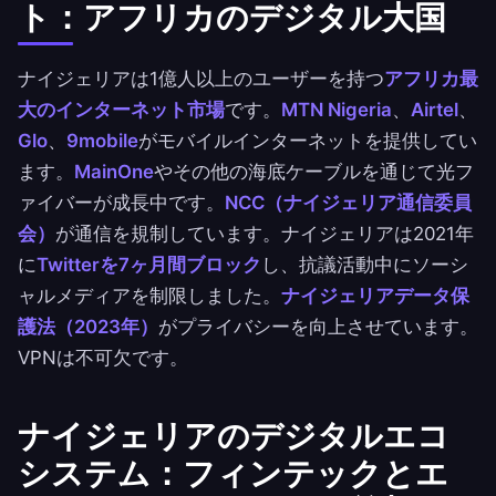
ト：アフリカのデジタル大国
ナイジェリアは1億人以上のユーザーを持つ
アフリカ最
大のインターネット市場
です。
MTN Nigeria
、
Airtel
、
Glo
、
9mobile
がモバイルインターネットを提供してい
ます。
MainOne
やその他の海底ケーブルを通じて光フ
ァイバーが成長中です。
NCC（ナイジェリア通信委員
会）
が通信を規制しています。ナイジェリアは2021年
に
Twitterを7ヶ月間ブロック
し、抗議活動中にソーシ
ャルメディアを制限しました。
ナイジェリアデータ保
護法（2023年）
がプライバシーを向上させています。
VPNは不可欠です。
ナイジェリアのデジタルエコ
システム：フィンテックとエ