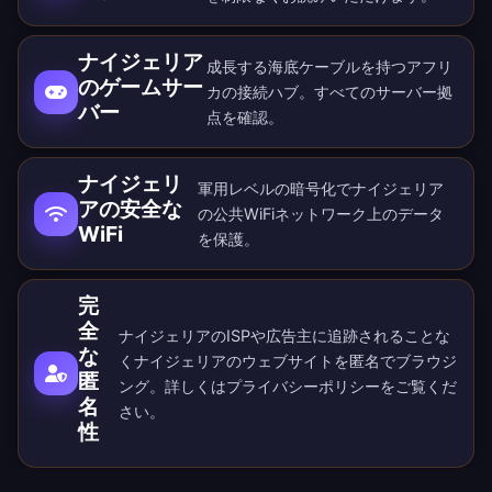
ナイジェリア
成長する海底ケーブルを持つアフリ
のゲームサー
カの接続ハブ。すべての
サーバー拠
バー
点
を確認。
ナイジェリ
軍用レベルの暗号化でナイジェリア
アの安全な
の公共WiFiネットワーク上のデータ
WiFi
を保護。
完
全
ナイジェリアのISPや広告主に追跡されることな
な
くナイジェリアのウェブサイトを匿名でブラウジ
匿
ング。詳しくは
プライバシーポリシー
をご覧くだ
名
さい。
性