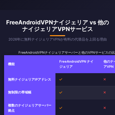
FreeAndroidVPNナイジェリア vs 他の
ナイジェリアVPNサービス
2026年に無料ナイジェリアVPNが有料の代替品を上回る理由
FreeAndroidVPNナイジェリアサーバーと他のVPNサービスの
FreeAndroidVPN ナイ
他のナ
機能
ジェリア
アVPN
はい
いい
無料ナイジェリアIPアドレス
無制限の帯域幅
はい
いい
複数のナイジェリアサーバー
はい
いい
拠点