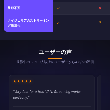
登録不要
はい
いい
ナイジェリアのストリーミン
はい
不明
グ最適化
ユーザーの声
世界中の12,500人以上のユーザーから4.8/5の評価
★★★★★
★★
"Very fast for a free VPN. Streaming works
"Fast
perfectly."
tryin