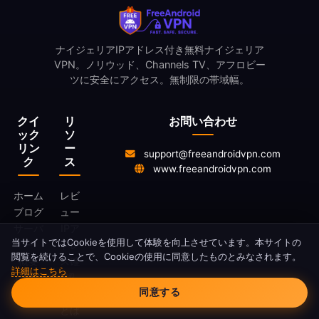
ナイジェリアIPアドレス付き無料ナイジェリア
VPN。ノリウッド、Channels TV、アフロビー
ツに安全にアクセス。無制限の帯域幅。
クイ
リ
お問い合わせ
ック
ソ
リン
ー
support@freeandroidvpn.com
ク
ス
www.freeandroidvpn.com
ホーム
レビ
ブログ
ュー
サーバ
IPア
当サイトではCookieを使用して体験を向上させています。本サイトの
ー
ドレ
閲覧を続けることで、Cookieの使用に同意したものとみなされます。
概要
ス確
詳細はこちら
Cookie同意
お問い
認
同意する
合わせ
VPN
とは