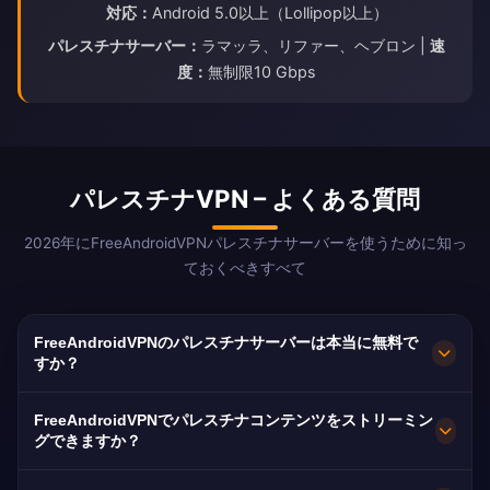
対応：
Android 5.0以上（Lollipop以上）
パレスチナサーバー：
ラマッラ、リファー、ヘブロン |
速
度：
無制限10 Gbps
パレスチナVPN – よくある質問
2026年にFreeAndroidVPNパレスチナサーバーを使うために知っ
ておくべきすべて
FreeAndroidVPNのパレスチナサーバーは本当に無料で
すか？
はい！FreeAndroidVPNのパレスチナサーバーは
FreeAndroidVPNでパレスチナコンテンツをストリーミン
隠れた費用、試用期間、クレジットカード不要で
グできますか？
100%無料です。ラマッラ、リファー、ヘブロン
パレスチナVPNサーバーはPalestine TV、パレス