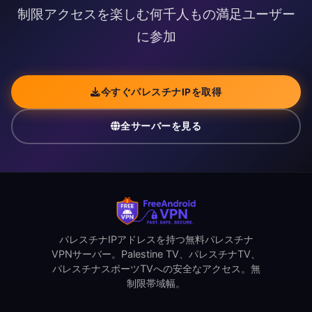
制限アクセスを楽しむ何千人もの満足ユーザー
に参加
今すぐパレスチナIPを取得
全サーバーを見る
パレスチナIPアドレスを持つ無料パレスチナ
VPNサーバー。Palestine TV、パレスチナTV、
パレスチナスポーツTVへの安全なアクセス。無
制限帯域幅。