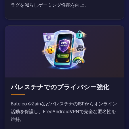
ラグを減らしゲーミング性能を向上。
パレスチナでのプライバシー強化
BatelcoやZainなどパレスチナのISPからオンライン
活動を保護し、FreeAndroidVPNで完全な匿名性を
維持。