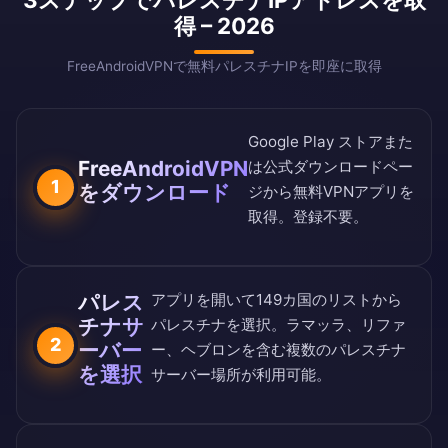
得 – 2026
FreeAndroidVPNで無料パレスチナIPを即座に取得
Google Play ストア
また
FreeAndroidVPN
は
公式ダウンロードペー
1
をダウンロード
ジ
から無料VPNアプリを
取得。登録不要。
パレス
アプリを開いて
149カ国のリスト
から
チナサ
パレスチナを選択。ラマッラ、リファ
2
ーバー
ー、ヘブロンを含む複数のパレスチナ
を選択
サーバー場所が利用可能。