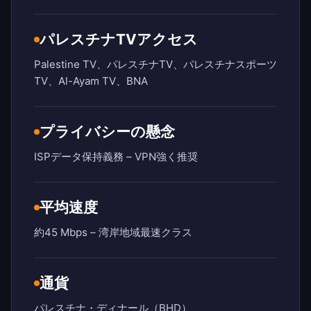
パレスチナTVアクセス
Palestine TV、パレスチナTV、パレスチナスポーツ
TV、Al-Ayam TV、BNA
プライバシーの懸念
ISPデータ保持義務 – VPN強く推奨
平均速度
約45 Mbps – 湾岸地域最速クラス
通貨
パレスチナ・ディナール（BHD）