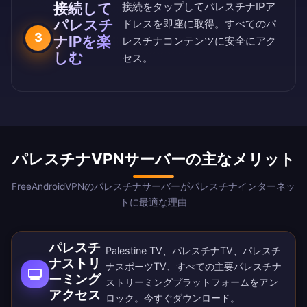
接続して
接続をタップしてパレスチナIPア
パレスチ
ドレスを即座に取得。すべてのパ
3
ナIPを楽
レスチナコンテンツに安全にアク
しむ
セス。
パレスチナVPNサーバーの主なメリット
FreeAndroidVPNのパレスチナサーバーがパレスチナインターネッ
トに最適な理由
パレスチ
Palestine TV、パレスチナTV、パレスチ
ナストリ
ナスポーツTV、すべての主要パレスチナ
ーミング
ストリーミングプラットフォームをアン
アクセス
ロック。
今すぐダウンロード
。