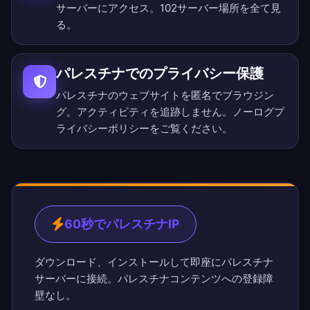
サーバーにアクセス。
102サーバー場所を全て見
る
。
パレスチナでのプライバシー保護
パレスチナのウェブサイトを匿名でブラウジン
グ。アクティビティを追跡しません。
ノーログプ
ライバシーポリシー
をご覧ください。
60秒でパレスチナIP
ダウンロード、インストールして即座にパレスチナ
サーバーに接続。パレスチナコンテンツへの登録障
壁なし。