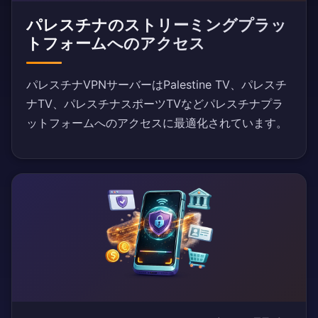
パレスチナのストリーミングプラッ
トフォームへのアクセス
パレスチナVPNサーバーはPalestine TV、パレスチ
ナTV、パレスチナスポーツTVなどパレスチナプラ
ットフォームへのアクセスに最適化されています。