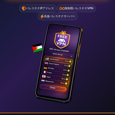
パレスチナIPアドレス
無制限パレスチナVPN
高速パレスチナサーバー