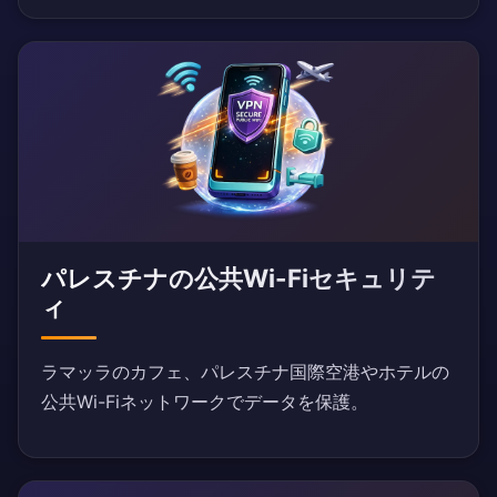
パレスチナの公共Wi-Fiセキュリテ
ィ
ラマッラのカフェ、パレスチナ国際空港やホテルの
公共Wi-Fiネットワークでデータを保護。