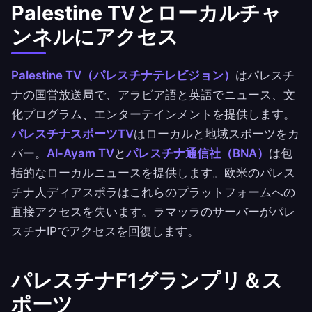
Palestine TVとローカルチャ
ンネルにアクセス
Palestine TV（パレスチナテレビジョン）
はパレスチ
ナの国営放送局で、アラビア語と英語でニュース、文
化プログラム、エンターテインメントを提供します。
パレスチナスポーツTV
はローカルと地域スポーツをカ
バー。
Al-Ayam TV
と
パレスチナ通信社（BNA）
は包
括的なローカルニュースを提供します。欧米のパレス
チナ人ディアスポラはこれらのプラットフォームへの
直接アクセスを失います。ラマッラのサーバーがパレ
スチナIPでアクセスを回復します。
パレスチナF1グランプリ＆ス
ポーツ