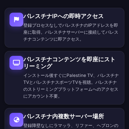
パレスチナIPへの即時アクセス
登録プロセスなしでパレスチナのIPアドレスを即
座に取得。パレスチナサーバーに接続してパレス
チナコンテンツに即アクセス。
パレスチナコンテンツを即座にスト
リーミング
インストール後すぐにPalestine TV、パレスチナ
TVとパレスチナスポーツTVを視聴。パレスチナ
のストリーミングプラットフォームへのアクセス
にアカウント不要。
パレスチナ内複数サーバー場所
登録障壁なしにラマッラ、リファー、ヘブロンの