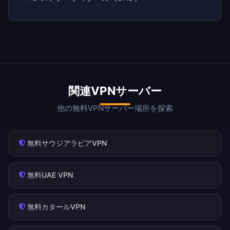
関連VPNサーバー
他の無料VPNサーバー場所を探索
無料サウジアラビアVPN
無料UAE VPN
無料カタールVPN