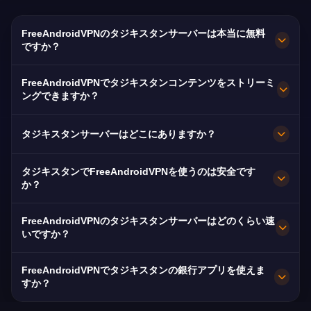
FreeAndroidVPNのタジキスタンサーバーは本当に無料
ですか？
はい！FreeAndroidVPNのタジキスタンサーバー
FreeAndroidVPNでタジキスタンコンテンツをストリーミ
は隠れた費用、試用期間、クレジットカード不要
ングできますか？
で100%無料です。ドゥシャンベ、リファー、ボ
タジキスタンVPNサーバーはTajikistan TV、タジ
フタルのタジキスタンVPNサーバーへの無制限ア
タジキスタンサーバーはどこにありますか？
キスタンTV、タジキスタンスポーツTVなどタジ
クセス。
キスタンプラットフォームのストリーミングに最
FreeAndroidVPNはドゥシャンベ、リファー、ボ
タジキスタンでFreeAndroidVPNを使うのは安全です
適化されています。ほとんどのユーザーがバッフ
フタルを含むタジキスタン各地に複数の高速サー
か？
ァなしHDストリーミングを楽しんでいます。
バーを運営しています。すべてのサーバーは最高
絶対に安全です。FreeAndroidVPNは軍事グレー
速度のために10 Gbps接続を持っています。
FreeAndroidVPNのタジキスタンサーバーはどのくらい速
ドのAES-256暗号化と厳格なノーログポリシーを
いですか？
使用します。タジキスタンはISPによるデータ保
タジキスタンサーバーは10 Gbpsネットワーク容
持を義務付けており、VPNはプライバシーに不可
FreeAndroidVPNでタジキスタンの銀行アプリを使えま
量で優れた速度を提供します。タジキスタンの平
すか？
欠です。
均インターネット速度は約45 Mbpsで、VPNは速