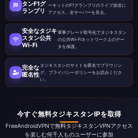
タンF1グ
ーキットのF1グランプリのライブ放送に
ランプリ
アクセス。全
サーバー
を見る。
安全なタジキ
軍事グレード暗号化でタジキスタン
スタン公共
の公共Wi-Fiネットワーク上のデー
Wi-Fi
タを保護。
タジキスタンのサイトを匿名でブラウジン
完全な
グ。
プライバシーポリシー
をお読みくださ
匿名性
い。
今すぐ無料タジキスタンIPを取得
FreeAndroidVPNで無料タジキスタンVPNアクセス
を楽しむ何千人ものユーザーに参加