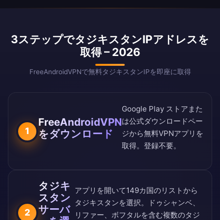
3ステップでタジキスタンIPアドレスを
取得 – 2026
FreeAndroidVPNで無料タジキスタンIPを即座に取得
Google Play ストア
また
FreeAndroidVPN
は
公式ダウンロードペー
1
をダウンロード
ジ
から無料VPNアプリを
取得。登録不要。
タジキ
アプリを開いて
149カ国のリスト
から
スタン
タジキスタンを選択。ドゥシャンベ、
サーバ
2
リファー、ボフタルを含む複数のタジ