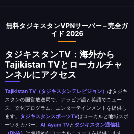
はい、タジキスタンVPNは海外からタジキスタン
度低下を最小化するよう最適化されています。
の銀行サービスにアクセスするためによく使われ
ます。タジキスタン国立銀行、Ahli United
無料タジキスタンVPNサーバー – 完全ガ
Bank、BBKのアプリに安全にアクセス。
イド 2026
タジキスタンTV：海外から
Tajikistan TVとローカルチャ
ンネルにアクセス
Tajikistan TV（タジキスタンテレビジョン）
はタジキ
スタンの国営放送局で、アラビア語と英語でニュー
ス、文化プログラム、エンターテインメントを提供し
ます。
タジキスタンスポーツTV
はローカルと地域スポ
ーツをカバー。
Al-Ayam TV
と
タジキスタン通信社
（BNA）
は包括的なローカルニュースを提供します。