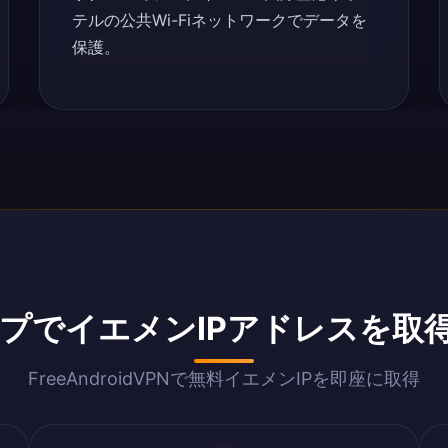
テルの公共Wi-Fiネットワークでデータを
保護。
プでイエメンIPアドレスを取得 –
FreeAndroidVPNで無料イエメンIPを即座に取得