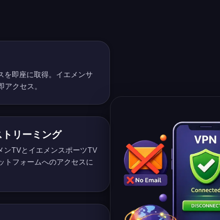
レスを即座に取得。イエメンサ
即アクセス。
ストリーミング
エメンTVとイエメンスポーツTV
ットフォームへのアクセスに