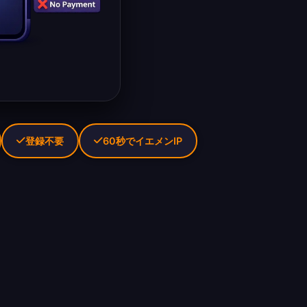
登録不要
60秒でイエメンIP