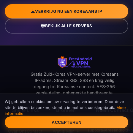
VERKRIJG NU EEN KOREAANS IP
BEKIJK ALLE SERVERS
Gratis Zuid-Korea VPN-server met Koreaans
IP-adres. Stream KBS, SBS en krijg veilig
toegang tot Koreaanse content. AES-256-
versleuteling, onbeperkte bandbreedte.
Wij gebruiken cookies om uw ervaring te verbeteren. Door deze
site te blijven bezoeken, stemt u in met ons cookiegebruik.
Meer
Snelle Links
Bronnen
Neem Contact 
informatie
Cookietoestemming
ACCEPTEREN
Home
Blog
Servers
Beoordelingen
support@freeandroidv
Over Ons
Contact
Wat is Mijn IP