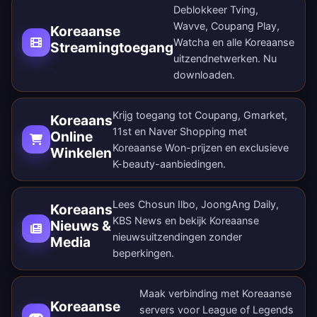
Deblokkeer Tving,
Wavve, Coupang Play,
Koreaanse
Watcha en alle Koreaanse
Streamingtoegang
uitzendnetwerken.
Nu
downloaden
.
Krijg toegang tot Coupang, Gmarket,
Koreaans
11st en Naver Shopping met
Online
Koreaanse Won-prijzen en exclusieve
Winkelen
K-beauty-aanbiedingen.
Lees Chosun Ilbo, JoongAng Daily,
Koreaans
KBS News en bekijk Koreaanse
Nieuws &
nieuwsuitzendingen zonder
Media
beperkingen.
Maak verbinding met Koreaanse
Koreaanse
servers voor League of Legends