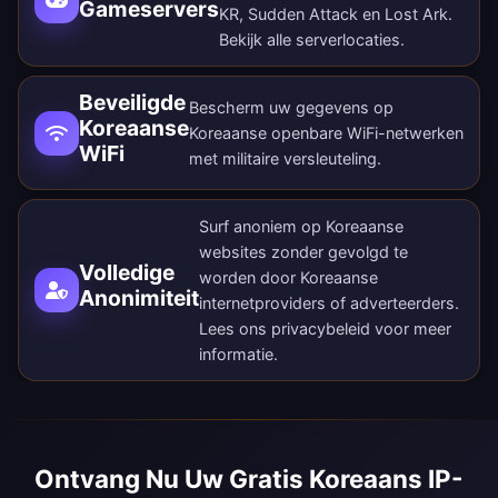
Gameservers
KR, Sudden Attack en Lost Ark.
Bekijk alle
serverlocaties
.
Beveiligde
Bescherm uw gegevens op
Koreaanse
Koreaanse openbare WiFi-netwerken
WiFi
met militaire versleuteling.
Surf anoniem op Koreaanse
websites zonder gevolgd te
Volledige
worden door Koreaanse
Anonimiteit
internetproviders of adverteerders.
Lees ons
privacybeleid
voor meer
informatie.
Ontvang Nu Uw Gratis Koreaans IP-