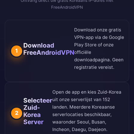
Ontvang direct uw gratis Koreaans IP-adres met
FreeAndroidVPN
Download onze gratis
VPN-app via de
Google
Download
Play Store
of onze
1
FreeAndroidVPN
officiële
downloadpagina
. Geen
registratie vereist.
Open de app en kies Zuid-Korea
Selecteer
uit onze
serverlijst van 152
Zuid-
landen
. Meerdere Koreaanse
2
Korea
serverlocaties beschikbaar,
Server
waaronder Seoul, Busan,
Incheon, Daegu, Daejeon.