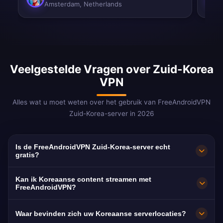
Amsterdam, Netherlands
Veelgestelde Vragen over Zuid-Korea
VPN
Alles wat u moet weten over het gebruik van FreeAndroidVPN
Zuid-Korea-server in 2026
Is de FreeAndroidVPN Zuid-Korea-server echt
gratis?
Ja! De FreeAndroidVPN Zuid-Korea-server is
Kan ik Koreaanse content streamen met
100% gratis. Onbeperkte toegang tot servers
FreeAndroidVPN?
in Seoul, Busan, Incheon, Daegu en Daejeon.
Geoptimaliseerd voor Tving, Wavve, Coupang
Waar bevinden zich uw Koreaanse serverlocaties?
Play (K-drama's verschijnen hier eerder) en alle