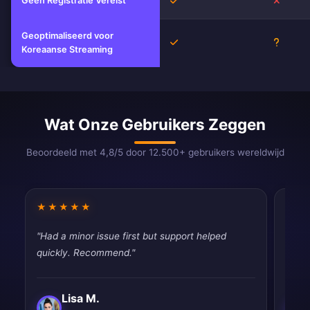
Geen Registratie Vereist
Ja
Nee
Geoptimaliseerd voor
Ja
Onbek
Koreaanse Streaming
Wat Onze Gebruikers Zeggen
Beoordeeld met 4,8/5 door 12.500+ gebruikers wereldwijd
★★★★★
★★
"Had a minor issue first but support helped
"Work
quickly. Recommend."
satisf
Lisa M.