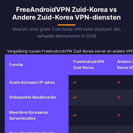
FreeAndroidVPN Zuid-Korea vs
Andere Zuid-Korea VPN-diensten
Waarom onze gratis Zuid-Korea VPN beter presteert dan
betaalde alternatieven in 2026
Vergelijking tussen FreeAndroidVPN Zuid-Korea-server en andere VP
FreeAndroidVPN
Andere 
Functie
Zuid-Korea
Korea V
Ja
Nee
Gratis Koreaans IP-adres
Onbeperkte Bandbreedte
Ja
Nee
Meerdere Koreaanse
Ja
Nee
Serverlocaties