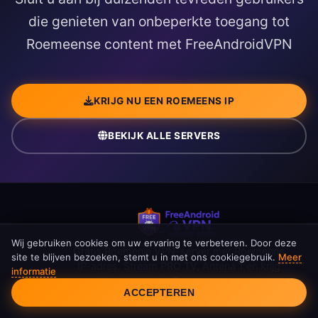
die genieten van onbeperkte toegang tot
Roemeense content met FreeAndroidVPN
KRIJG NU EEN ROEMEENS IP
BEKIJK ALLE SERVERS
Wij gebruiken cookies om uw ervaring te verbeteren. Door deze
Gratis Roemenië VPN-server met Roemeens
site te blijven bezoeken, stemt u in met ons cookiegebruik.
Meer
IP-adres. Stream PRO TV, Antena 1 en krijg
informatie
Cookietoestemming
veilig toegang tot Roemeense content.
ACCEPTEREN
Onbeperkte bandbreedte, geen registratie.