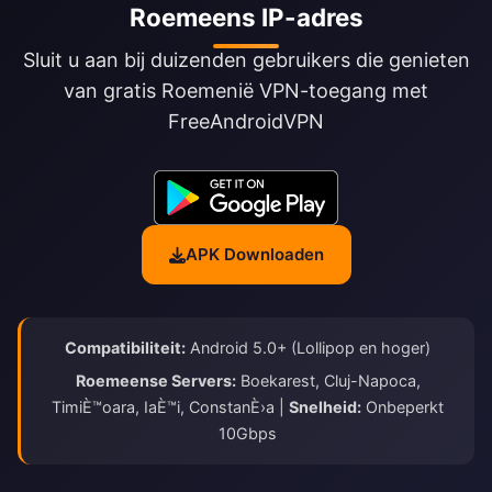
Roemeens IP-adres
Sluit u aan bij duizenden gebruikers die genieten
van gratis Roemenië VPN-toegang met
FreeAndroidVPN
APK Downloaden
Compatibiliteit:
Android 5.0+ (Lollipop en hoger)
Roemeense Servers:
Boekarest, Cluj-Napoca,
TimiÈ™oara, IaÈ™i, ConstanÈ›a |
Snelheid:
Onbeperkt
10Gbps