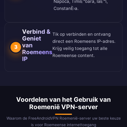
Napoca, TimiÈ™oara, IaÈ™i,
ConstanÈ›a.
Verbind &
Tik op verbinden en ontvang
Geniet
direct een Roemeens IP-adres.
van
3
Krijg veilig toegang tot alle
Roemeens
Roemeense content.
IP
Voordelen van het Gebruik van
Roemenië VPN-server
Waarom de FreeAndroidVPN Roemenië-server uw beste keuze
is voor Roemeense internettoegang