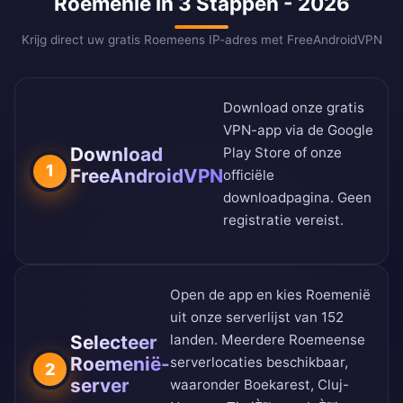
Roemenië in 3 Stappen - 2026
Krijg direct uw gratis Roemeens IP-adres met FreeAndroidVPN
Download onze gratis
VPN-app via de
Google
Download
Play Store
of onze
1
FreeAndroidVPN
officiële
downloadpagina
. Geen
registratie vereist.
Open de app en kies Roemenië
uit onze
serverlijst van 152
Selecteer
landen
. Meerdere Roemeense
Roemenië-
serverlocaties beschikbaar,
2
server
waaronder Boekarest, Cluj-