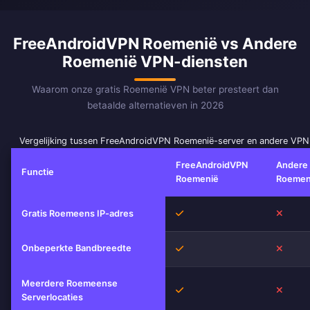
FreeAndroidVPN Roemenië vs Andere
Roemenië VPN-diensten
Waarom onze gratis Roemenië VPN beter presteert dan
betaalde alternatieven in 2026
Vergelijking tussen FreeAndroidVPN Roemenië-server en andere VPN
FreeAndroidVPN
Andere
Functie
Roemenië
Roemen
Ja
Nee
Gratis Roemeens IP-adres
Onbeperkte Bandbreedte
Ja
Nee
Meerdere Roemeense
Ja
Nee
Serverlocaties