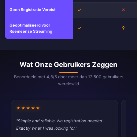
Geen Registratie Vereist
Ja
Nee
Geoptimaliseerd voor
Ja
Onbek
Roemeense Streaming
Wat Onze Gebruikers Zeggen
Beoordeeld met 4,8/5 door meer dan 12.500 gebruikers
wereldwijd
★★★★★
★★
"Simple and reliable. No registration needed.
"Good
Exactly what I was looking for."
drops