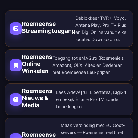
Deblokkeer TVR+, Voyo,
Roemeense
Antena Play, Pro TV Plus
Streamingtoegang
en Digi Online vanuit elke
locatie.
Download nu
.
Roemeens
Toegang tot eMAG.ro (Roemenië's
Online
Amazon), OLX, Altex en Dedeman
Winkelen
met Roemeense Leu-prijzen.
Roemeens
Lees AdevÄƒrul, Libertatea, Digi24
Nieuws &
en bekijk È˜tirile Pro TV zonder
Media
beperkingen.
Maak verbinding met EU Oost-
servers — Roemenië heeft het
Roemeense