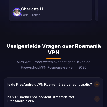
Charlotte H.
Paris, France
Veelgestelde Vragen over Roemenië
VPN
Alles wat u moet weten over het gebruik van de
FreeAndroidVPN Roemenië-server in 2026
Is de FreeAndroidVPN Roemenië-server echt gratis?
Ja! De FreeAndroidVPN Roemenië-server is
Kan ik Roemeense content streamen met
100% gratis. Servers in Boekarest, Cluj-
FreeAndroidVPN?