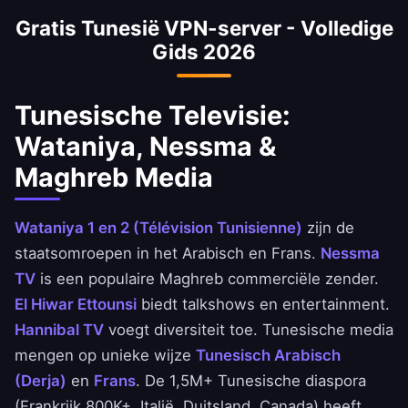
zorgen gerezen. Sommige websites worden
Gratis Tunesië VPN-server - Volledige
periodiek geblokkeerd. VPN zorgt voor
Gids 2026
voortdurende toegang tot onbeperkt internet
voor Tunesiërs thuis en 1,5M+ in het
buitenland.
Tunesische Televisie:
Wataniya, Nessma &
Maghreb Media
Wataniya 1 en 2 (Télévision Tunisienne)
zijn de
staatsomroepen in het Arabisch en Frans.
Nessma
TV
is een populaire Maghreb commerciële zender.
El Hiwar Ettounsi
biedt talkshows en entertainment.
Hannibal TV
voegt diversiteit toe. Tunesische media
mengen op unieke wijze
Tunesisch Arabisch
(Derja)
en
Frans
. De 1,5M+ Tunesische diaspora
(Frankrijk 800K+, Italië, Duitsland, Canada) heeft