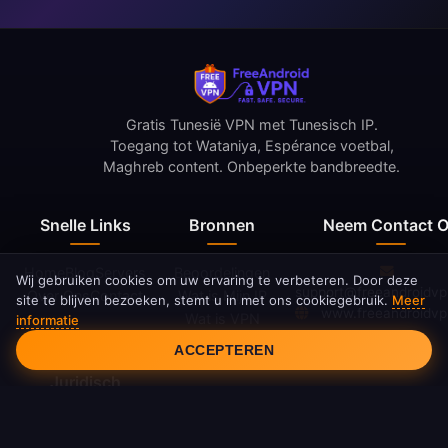
Gratis Tunesië VPN met Tunesisch IP.
Toegang tot Wataniya, Espérance voetbal,
Maghreb content. Onbeperkte bandbreedte.
Snelle Links
Bronnen
Neem Contact 
Home
Blog
Servers
Beoordelingen
Wij gebruiken cookies om uw ervaring te verbeteren. Door deze
support@freeandroidv
Over Ons
Contact
Wat is Mijn IP
site te blijven bezoeken, stemt u in met ons cookiegebruik.
Meer
www.freeandroidv
Wat is VPN
informatie
Cookietoestemming
Wijzigingslog
ACCEPTEREN
Juridisch
Privacybeleid