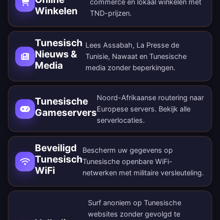
commerce en lokaal winkelen met
Winkelen
TND-prijzen.
Tunesisch
Lees Assabah, La Presse de
Nieuws &
Tunisie, Nawaat en Tunesische
Media
media zonder beperkingen.
Noord-Afrikaanse routering naar
Tunesische
Europese servers. Bekijk alle
Gameservers
serverlocaties
.
Beveiligd
Bescherm uw gegevens op
Tunesisch
Tunesische openbare WiFi-
WiFi
netwerken met militaire versleuteling.
Surf anoniem op Tunesische
websites zonder gevolgd te