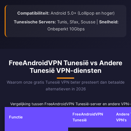
Compatibiliteit:
Android 5.0+ (Lollipop en hoger)
Tunesische Servers:
Tunis, Sfax, Sousse |
Snelheid:
Onbeperkt 10Gbps
FreeAndroidVPN Tunesië vs Andere
Tunesië VPN-diensten
Waarom onze gratis Tunesië VPN beter presteert dan betaalde
alternatieven in 2026
Vergelijking tussen FreeAndroidVPN Tunesië-server en andere VPN-
FreeAndroidVPN
Andere 
Functie
Tunesië
VPN's