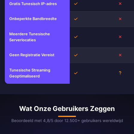
Ja
Nee
Gratis Tunesisch IP-adres
Onbeperkte Bandbreedte
Ja
Nee
Meerdere Tunesische
Ja
Nee
Serverlocaties
Geen Registratie Vereist
Ja
Nee
Tunesische Streaming
Ja
Onbek
Geoptimaliseerd
Wat Onze Gebruikers Zeggen
Beoordeeld met 4,8/5 door 12.500+ gebruikers wereldwijd