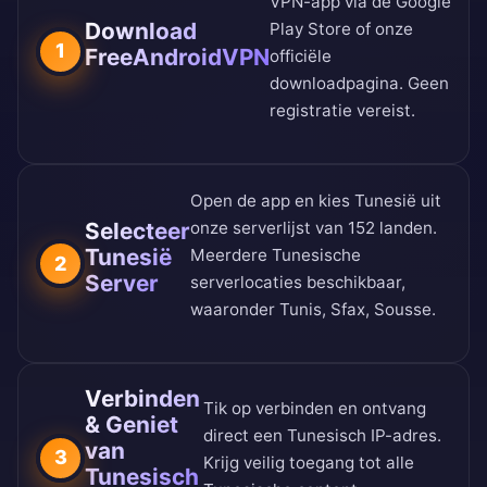
VPN-app via de
Google
Download
Play Store
of onze
1
FreeAndroidVPN
officiële
downloadpagina
. Geen
registratie vereist.
Open de app en kies Tunesië uit
Selecteer
onze
serverlijst van 152 landen
.
Tunesië
Meerdere Tunesische
2
Server
serverlocaties beschikbaar,
waaronder Tunis, Sfax, Sousse.
Verbinden
Tik op verbinden en ontvang
& Geniet
direct een Tunesisch IP-adres.
van
3
Krijg veilig toegang tot alle
Tunesisch