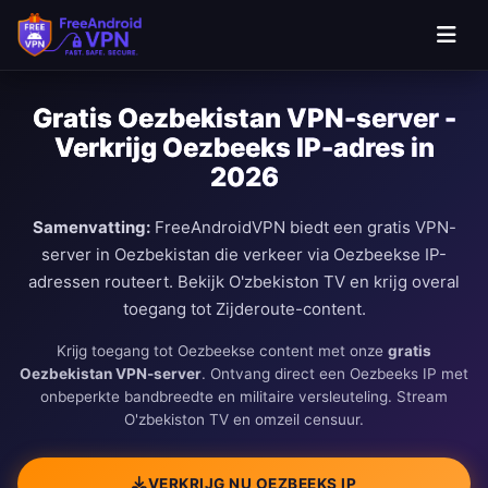
Ga naar hoofdinhoud
Gratis Oezbekistan VPN-server -
Verkrijg Oezbeeks IP-adres in
2026
Samenvatting:
FreeAndroidVPN biedt een gratis VPN-
server in Oezbekistan die verkeer via Oezbeekse IP-
adressen routeert. Bekijk O'zbekiston TV en krijg overal
toegang tot Zijderoute-content.
Krijg toegang tot Oezbeekse content met onze
gratis
Oezbekistan VPN-server
. Ontvang direct een Oezbeeks IP met
onbeperkte bandbreedte en militaire versleuteling. Stream
O'zbekiston TV en omzeil censuur.
VERKRIJG NU OEZBEEKS IP