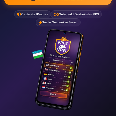
Oezbeeks IP-adres
Onbeperkt Oezbekistan VPN
Snelle Oezbeekse Server