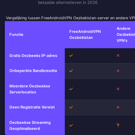
betaalde alternatieven in 2026
Vergelijking tussen FreeAndroidVPN Oezbekistan-server en andere VP
Andere
FreeAndroidVPN
Functie
Oezbekis
Oezbekistan
VPN's
Ja
Nee
Gratis Oezbeeks IP-adres
Onbeperkte Bandbreedte
Ja
Nee
Meerdere Oezbeekse
Ja
Nee
Serverlocaties
Geen Registratie Vereist
Ja
Nee
Oezbeekse Streaming
Ja
Onbeke
Geoptimaliseerd