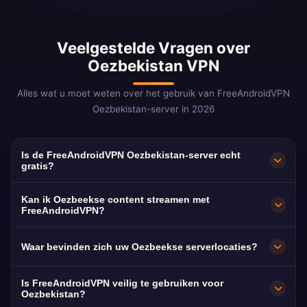
Veelgestelde Vragen over
Oezbekistan VPN
Alles wat u moet weten over het gebruik van FreeAndroidVPN
Oezbekistan-server in 2026
Is de FreeAndroidVPN Oezbekistan-server echt
gratis?
Ja! De FreeAndroidVPN Oezbekistan-server is
Kan ik Oezbeekse content streamen met
100% gratis. Essentieel voor het omzeilen van
FreeAndroidVPN?
Oezbeekse internetcensuur.
Onze Oezbekistan VPN is geoptimaliseerd
Waar bevinden zich uw Oezbeekse serverlocaties?
voor O'zbekiston TV met vloeiende
Oezbeekstalige streaming.
FreeAndroidVPN onderhoudt meerdere snelle
Is FreeAndroidVPN veilig te gebruiken voor
servers in heel Oezbekistan in Tasjkent,
Oezbekistan?