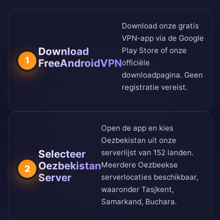
Download onze gratis
VPN-app via de
Google
Download
Play Store
of onze
1
FreeAndroidVPN
officiële
downloadpagina
. Geen
registratie vereist.
Open de app en kies
Oezbekistan uit onze
Selecteer
serverlijst van 152 landen
.
Oezbekistan
Meerdere Oezbeekse
2
Server
serverlocaties beschikbaar,
waaronder Tasjkent,
Samarkand, Buchara.