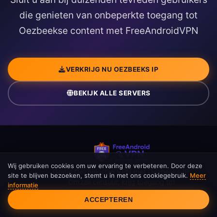
die genieten van onbeperkte toegang tot
Oezbeekse content met FreeAndroidVPN
VERKRIJG NU OEZBEEKS IP
BEKIJK ALLE SERVERS
Wij gebruiken cookies om uw ervaring te verbeteren. Door deze
Gratis Oezbekistan VPN met Oezbeeks IP.
site te blijven bezoeken, stemt u in met ons cookiegebruik.
Meer
Omzeil censuur, krijg toegang tot
informatie
Cookietoestemming
O'zbekiston TV, Zijderoute-diensten.
ACCEPTEREN
Onbeperkte bandbreedte.