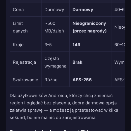
Cena
Darmowy
Darmowy
40–60 zł
Limit
~500
Nieograniczony
Nieogra
danych
MB/dzień
(przez nagrody)
Kraje
3–5
149
60–100
Często
Rejestracja
Brak
Wymag
wymagana
Szyfrowanie
Różne
AES-256
AES-25
Dla użytkowników Androida, którzy chcą zmieniać
region i oglądać bez płacenia, dobra darmowa opcja
załatwia sprawę — a możesz ją przetestować w kilka
sekund, bo nie ma nic do zarejestrowania.