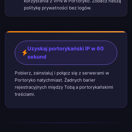
korzystania z VPN w Portoryko. Zobacz naszą
politykę prywatności bez logów
.
Uzyskaj portorykański IP w 60
sekund
Pobierz, zainstaluj i połącz się z serwerami w
Portoryko natychmiast. Żadnych barier
rejestracyjnych między Tobą a portorykańskimi
treściami.