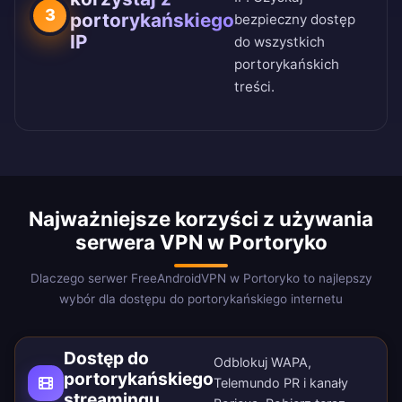
3
portorykańskiego
bezpieczny dostęp
IP
do wszystkich
portorykańskich
treści.
Najważniejsze korzyści z używania
serwera VPN w Portoryko
Dlaczego serwer FreeAndroidVPN w Portoryko to najlepszy
wybór dla dostępu do portorykańskiego internetu
Dostęp do
Odblokuj WAPA,
portorykańskiego
Telemundo PR i kanały
streamingu