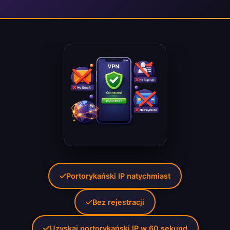
Portorykański IP natychmiast
Bez rejestracji
Uzyskaj portorykański IP w 60 sekund