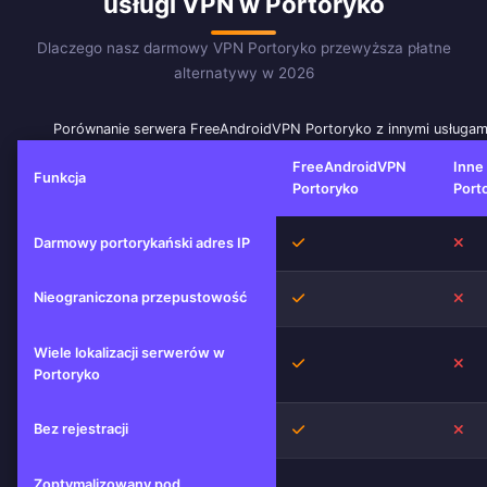
usługi VPN w Portoryko
Dlaczego nasz darmowy VPN Portoryko przewyższa płatne
alternatywy w 2026
Porównanie serwera FreeAndroidVPN Portoryko z innymi usługa
FreeAndroidVPN
Inne
Funkcja
Portoryko
Port
Tak
Nie
Darmowy portorykański adres IP
Nieograniczona przepustowość
Tak
Nie
Wiele lokalizacji serwerów w
Tak
Nie
Portoryko
Bez rejestracji
Tak
Nie
Zoptymalizowany pod