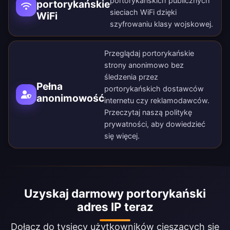
portorykańskich publicznych
portorykańskie
sieciach WiFi dzięki
WiFi
szyfrowaniu klasy wojskowej.
Przeglądaj portorykańskie
strony anonimowo bez
śledzenia przez
Pełna
portorykańskich dostawców
anonimowość
internetu czy reklamodawców.
Przeczytaj naszą
politykę
prywatności
, aby dowiedzieć
się więcej.
Uzyskaj darmowy portorykański
adres IP teraz
Dołącz do tysięcy użytkowników cieszących się