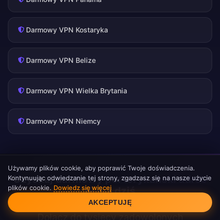
Darmowy VPN Kostaryka
Darmowy VPN Belize
Darmowy VPN Wielka Brytania
Darmowy VPN Niemcy
Używamy plików cookie, aby poprawić Twoje doświadczenia.
Uzyskaj darmowy portorykański adres
Kontynuując odwiedzanie tej strony, zgadzasz się na nasze użycie
plików cookie.
Dowiedz się więcej
IP już dziś
Zgoda na pliki cookie
AKCEPTUJĘ
Dołącz do tysięcy zadowolonych