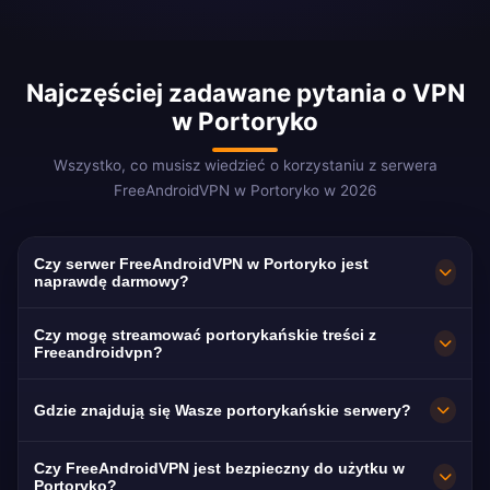
Najczęściej zadawane pytania o VPN
w Portoryko
Wszystko, co musisz wiedzieć o korzystaniu z serwera
FreeAndroidVPN w Portoryko w 2026
Czy serwer FreeAndroidVPN w Portoryko jest
naprawdę darmowy?
Tak! Serwer FreeAndroidVPN w Portoryko jest
Czy mogę streamować portorykańskie treści z
w 100% darmowy. Niezbędny dla 5,8 mln
Freeandroidvpn?
Portorykańczyków na kontynentalnym
Nasz VPN w Portoryko jest zoptymalizowany
Gdzie znajdują się Wasze portorykańskie serwery?
terytorium USA.
pod kątem WAPA i Telemundo PR z płynnym
streamingiem Boricua.
FreeAndroidVPN utrzymuje wiele szybkich
Czy FreeAndroidVPN jest bezpieczny do użytku w
serwerów w Portoryko, w miastach San Juan,
Portoryko?