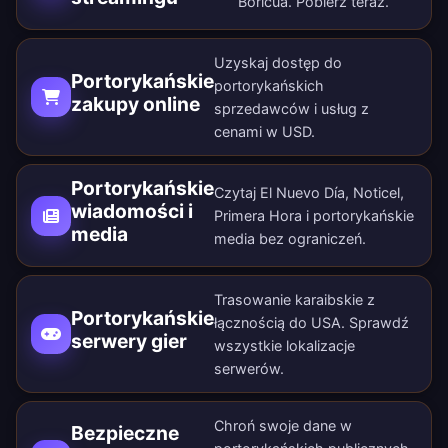
Boricua.
Pobierz teraz
.
Uzyskaj dostęp do
Portorykańskie
portorykańskich
zakupy online
sprzedawców i usług z
cenami w USD.
Portorykańskie
Czytaj El Nuevo Día, Noticel,
wiadomości i
Primera Hora i portorykańskie
media
media bez ograniczeń.
Trasowanie karaibskie z
Portorykańskie
łącznością do USA. Sprawdź
serwery gier
wszystkie
lokalizacje
serwerów
.
Chroń swoje dane w
Bezpieczne