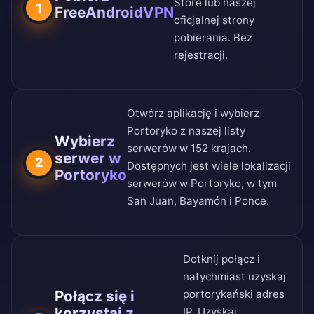
Store
lub naszej
1
FreeAndroidVPN
oficjalnej strony
pobierania
. Bez
rejestracji.
Otwórz aplikację i wybierz
Portoryko z naszej
listy
Wybierz
serwerów w 152 krajach
.
serwer w
2
Dostępnych jest wiele lokalizacji
Portoryko
serwerów w Portoryko, w tym
San Juan, Bayamón i Ponce.
Dotknij połącz i
natychmiast uzyskaj
Połącz się i
portorykański adres
korzystaj z
IP. Uzyskaj