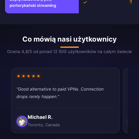
Tak
Nie
portorykański streaming
Co mówią nasi użytkownicy
Ocena 4,8/5 od ponad 12 500 użytkowników na całym świecie
★★★★★
★★
"Good alternative to paid VPNs. Connection
"Very
drops rarely happen."
perfe
Michael R.
Toronto, Canada