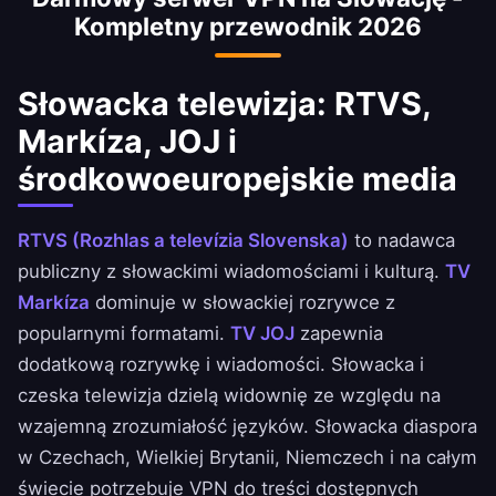
Kompletny przewodnik 2026
z pełnym dostępem. Niezbędny również dla
dużej słowackiej społeczności w Wielkiej
Brytanii i Niemczech.
Słowacka telewizja: RTVS,
Markíza, JOJ i
środkowoeuropejskie media
RTVS (Rozhlas a televízia Slovenska)
to nadawca
publiczny z słowackimi wiadomościami i kulturą.
TV
Markíza
dominuje w słowackiej rozrywce z
popularnymi formatami.
TV JOJ
zapewnia
dodatkową rozrywkę i wiadomości. Słowacka i
czeska telewizja dzielą widownię ze względu na
wzajemną zrozumiałość języków. Słowacka diaspora
w Czechach, Wielkiej Brytanii, Niemczech i na całym
świecie potrzebuje VPN do treści dostępnych