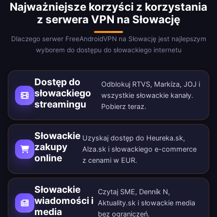
Najważniejsze korzyści z korzystania
z serwera VPN na Słowację
Dlaczego serwer FreeAndroidVPN na Słowację jest najlepszym
wyborem do dostępu do słowackiego internetu
Dostęp do
Odblokuj RTVS, Markíza, JOJ i
słowackiego
wszystkie słowackie kanały.
streamingu
Pobierz teraz
.
Słowackie
Uzyskaj dostęp do Heureka.sk,
zakupy
Alza.sk i słowackiego e-commerce
online
z cenami w EUR.
Słowackie
Czytaj SME, Denník N,
wiadomości i
Aktuality.sk i słowackie media
media
bez ograniczeń.