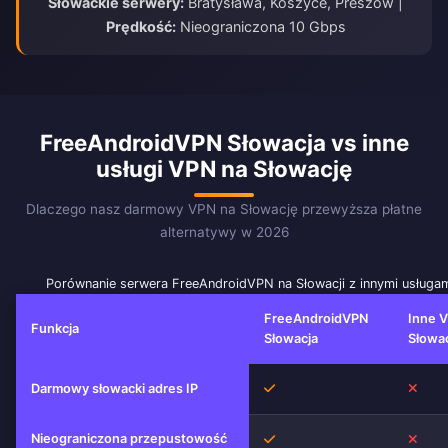
Słowackie serwery:
Bratysława, Koszyce, Preszów |
Prędkość:
Nieograniczona 10 Gbps
FreeAndroidVPN Słowacja vs inne
usługi VPN na Słowację
Dlaczego nasz darmowy VPN na Słowację przewyższa płatne
alternatywy w 2026
Porównanie serwera FreeAndroidVPN na Słowacji z innymi usługa
FreeAndroidVPN
Inne 
Funkcja
Słowacja
Słowa
Tak
Nie
Darmowy słowacki adres IP
Nieograniczona przepustowość
Tak
Nie