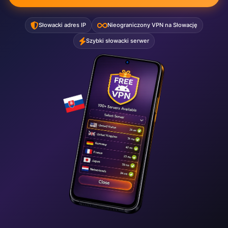
Słowacki adres IP
Nieograniczony VPN na Słowację
Szybki słowacki serwer