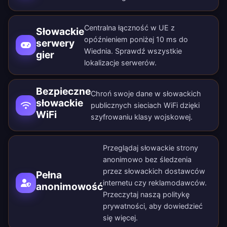
Centralna łączność w UE z
Słowackie
opóźnieniem poniżej 10 ms do
serwery
Wiednia. Sprawdź wszystkie
gier
lokalizacje serwerów
.
Bezpieczne
Chroń swoje dane w słowackich
słowackie
publicznych sieciach WiFi dzięki
WiFi
szyfrowaniu klasy wojskowej.
Przeglądaj słowackie strony
anonimowo bez śledzenia
przez słowackich dostawców
Pełna
internetu czy reklamodawców.
anonimowość
Przeczytaj naszą
politykę
prywatności
, aby dowiedzieć
się więcej.