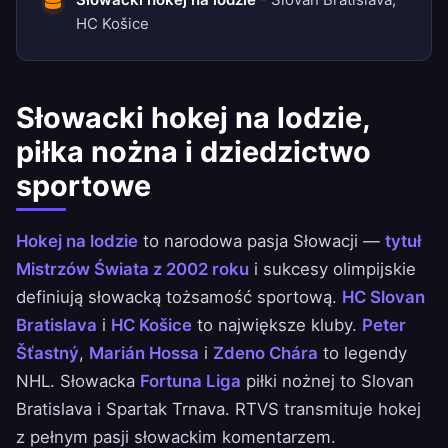
HC Košice
Słowacki hokej na lodzie,
piłka nożna i dziedzictwo
sportowe
Hokej na lodzie
to narodowa pasja Słowacji —
tytuł
Mistrzów Świata z 2002 roku
i sukcesy olimpijskie
definiują słowacką tożsamość sportową.
HC Slovan
Bratislava
i
HC Košice
to największe kluby.
Peter
Šťastný
,
Marián Hossa
i
Zdeno Chára
to legendy
NHL. Słowacka
Fortuna Liga
piłki nożnej to Slovan
Bratislava i Spartak Trnava. RTVS transmituje hokej
z pełnym pasji słowackim komentarzem.