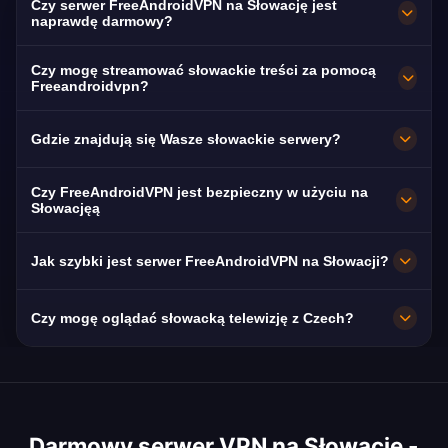
Czy serwer FreeAndroidVPN na Słowację jest
naprawdę darmowy?
Tak! Słowacki serwer FreeAndroidVPN jest w
Czy mogę streamować słowackie treści za pomocą
100% darmowy. Niezbędny dla Słowaków w
Freeandroidvpn?
Wielkiej Brytanii, Niemczech i Czechach.
Nasz VPN na Słowację jest zoptymalizowany
Gdzie znajdują się Wasze słowackie serwery?
dla Markíza i RTVS z płynnym streamingiem
słowackich treści.
FreeAndroidVPN utrzymuje wiele szybkich
Czy FreeAndroidVPN jest bezpieczny w użyciu na
serwerów na Słowacji w Bratysławie,
Słowacjęą
Koszycach i Preszowie. Wszystkie serwery
Absolutnie. Szyfrowanie AES-256 z polityką
Jak szybki jest serwer FreeAndroidVPN na Słowacji?
mają łącza 10 Gbps dla maksymalnej
braku logów. Ochrona RODO UE ze słowackimi
prędkości. W aplikacji możesz wybrać
zabezpieczeniami danych.
Serwery 10 Gbps. Średnia prędkość na
Czy mogę oglądać słowacką telewizję z Czech?
preferowane słowackie miasto, aby uzyskać
Słowacji 70 Mbps z Slovak Telekom i Orange
optymalną wydajność w zależności od Twojej
SK zapewnia doskonałe warunki do
Tak! Pomimo bliskości językowej, wiele
lokalizacji i potrzeb.
streamingu.
słowackich kanałów telewizyjnych jest
ograniczonych geolokalizacyjnie poza
Darmowy serwer VPN na Słowację -
Słowacją. Nasz VPN zapewnia bratysławski IP