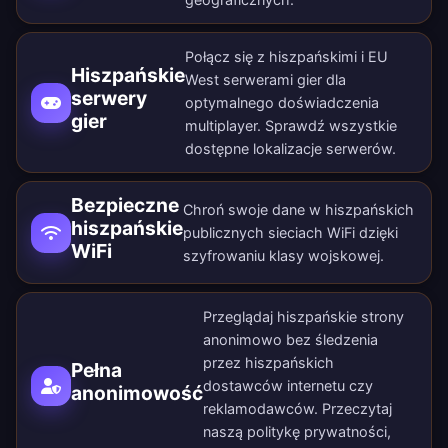
Połącz się z hiszpańskimi i EU
Hiszpańskie
West serwerami gier dla
serwery
optymalnego doświadczenia
gier
multiplayer. Sprawdź wszystkie
dostępne lokalizacje serwerów
.
Bezpieczne
Chroń swoje dane w hiszpańskich
hiszpańskie
publicznych sieciach WiFi dzięki
WiFi
szyfrowaniu klasy wojskowej.
Przeglądaj hiszpańskie strony
anonimowo bez śledzenia
przez hiszpańskich
Pełna
dostawców internetu czy
anonimowość
reklamodawców. Przeczytaj
naszą
politykę prywatności
,