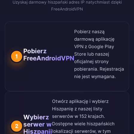
Uzyskaj darmowy hiszpański adres IP natychmiast dzięki
FreeAndroidVPN
Pobierz naszą
darmową aplikację
VPN z
Google Play
Pobierz
Store
lub naszej
1
FreeAndroidVPN
oficjalnej strony
pobierania
. Rejestracja
nie jest wymagana.
Otwórz aplikację i wybierz
Hiszpanię z naszej
listy
Wybierz
serwerów w 152 krajach
.
serwer w
Dostępne wiele hiszpańskich
2
Hiszpanii
lokalizacji serwerów, w tym