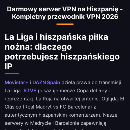
transmituje wybrane mecze Copa del Rey i
Darmowy serwer VPN na Hiszpanię -
reprezentacji Hiszpanii na otwartej antenie z
Kompletny przewodnik VPN 2026
hiszpańskim IP. Ciesz się El Clásico i meczami
derbi z hiszpańskim komentarzem.
La Liga i hiszpańska piłka
nożna: dlaczego
potrzebujesz hiszpańskiego
IP
Movistar+
i
DAZN Spain
dzielą prawa do transmisji
La Liga.
RTVE
pokazuje mecze Copa del Rey i
reprezentacji La Roja na otwartej antenie. Oglądaj El
Clásico (Real Madryt vs FC Barcelona) z
autentycznym hiszpańskim komentarzem. Nasze
serwery w Madrycie i Barcelonie zapewniają