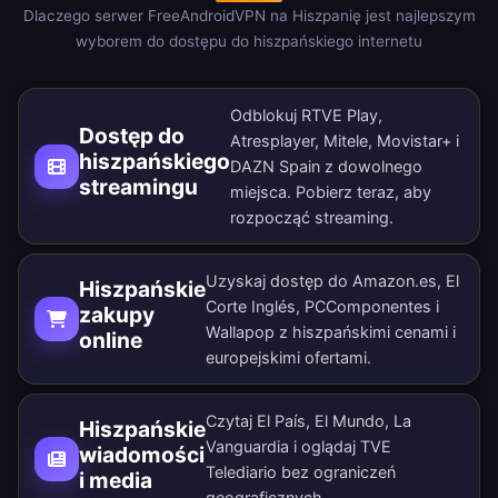
Dlaczego serwer FreeAndroidVPN na Hiszpanię jest najlepszym
wyborem do dostępu do hiszpańskiego internetu
Odblokuj RTVE Play,
Dostęp do
Atresplayer, Mitele, Movistar+ i
hiszpańskiego
DAZN Spain z dowolnego
streamingu
miejsca.
Pobierz teraz
, aby
rozpocząć streaming.
Uzyskaj dostęp do Amazon.es, El
Hiszpańskie
Corte Inglés, PCComponentes i
zakupy
Wallapop z hiszpańskimi cenami i
online
europejskimi ofertami.
Czytaj El País, El Mundo, La
Hiszpańskie
Vanguardia i oglądaj TVE
wiadomości
Telediario bez ograniczeń
i media
geograficznych.