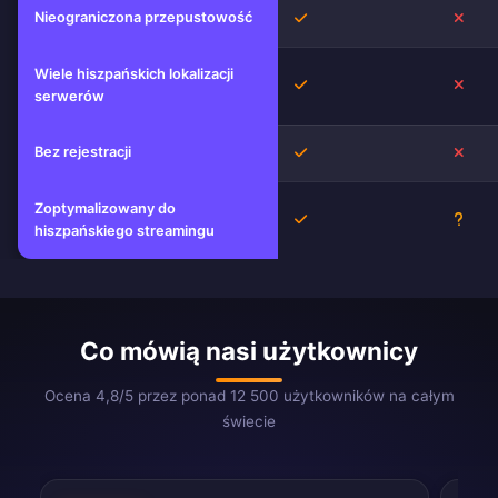
Nieograniczona przepustowość
Tak
Nie
Wiele hiszpańskich lokalizacji
Tak
Nie
serwerów
Bez rejestracji
Tak
Nie
Zoptymalizowany do
Tak
Niez
hiszpańskiego streamingu
Co mówią nasi użytkownicy
Ocena 4,8/5 przez ponad 12 500 użytkowników na całym
świecie