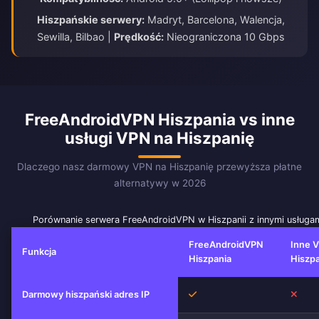
Hiszpańskie serwery:
Madryt, Barcelona, Walencja,
Sewilla, Bilbao |
Prędkość:
Nieograniczona 10 Gbps
FreeAndroidVPN Hiszpania vs inne
usługi VPN na Hiszpanię
Dlaczego nasz darmowy VPN na Hiszpanię przewyższa płatne
alternatywy w 2026
Porównanie serwera FreeAndroidVPN w Hiszpanii z innymi usługa
FreeAndroidVPN
Inne 
Funkcja
Hiszpania
Hiszp
Tak
Nie
Darmowy hiszpański adres IP