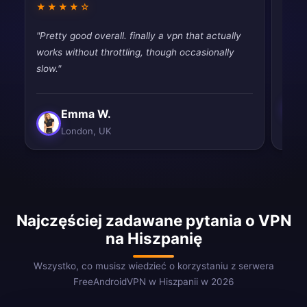
★★★★☆
★★
"Pretty good overall. finally a vpn that actually
"Had 
works without throttling, though occasionally
quic
slow."
Emma W.
London, UK
Najczęściej zadawane pytania o VPN
na Hiszpanię
Wszystko, co musisz wiedzieć o korzystaniu z serwera
FreeAndroidVPN w Hiszpanii w 2026