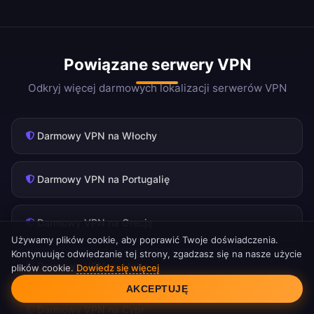
Powiązane serwery VPN
Odkryj więcej darmowych lokalizacji serwerów VPN
Darmowy VPN na Włochy
Darmowy VPN na Portugalię
Darmowy VPN na Grecję
Używamy plików cookie, aby poprawić Twoje doświadczenia.
Kontynuując odwiedzanie tej strony, zgadzasz się na nasze użycie
Darmowy VPN na Maltę
plików cookie.
Dowiedz się więcej
Zgoda na pliki cookie
AKCEPTUJĘ
Darmowy VPN na Cypr