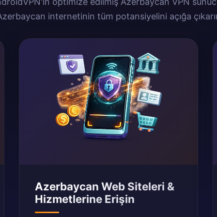
droidVPN'in optimize edilmiş Azerbaycan VPN sunucu
Azerbaycan internetinin tüm potansiyelini açığa çıkarı
Azerbaycan Web Siteleri &
Hizmetlerine Erişin