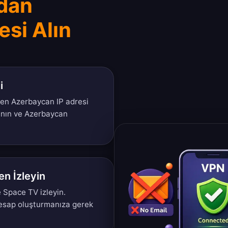
dan
si Alın
i
men Azerbaycan IP adresi
anın ve Azerbaycan
en İzleyin
Space TV izleyin.
hesap oluşturmanıza gerek