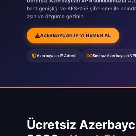
Ücretsiz Azerbaycan VPN sunucumuzla
Azer
bant genişliği ve AES-256 şifreleme ile anında
aşın ve özgürce gezinin.
AZERBAYCAN IP'YI HEMEN AL
Azerbaycan IP Adresi
Sınırsız Azerbaycan V
Ücretsiz Azerbay