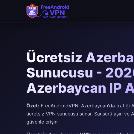
Ana içeriğe geç
Ücretsiz Azerb
Sunucusu - 202
Azerbaycan IP A
Özet:
FreeAndroidVPN, Azerbaycan'da trafiği Az
ücretsiz VPN sunucusu sunar. Sansürü aşın ve A
güvenle erişin.