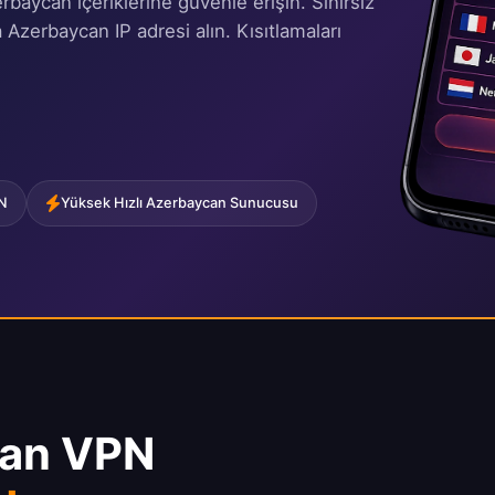
baycan içeriklerine güvenle erişin. Sınırsız
 Azerbaycan IP adresi alın. Kısıtlamaları
PN
Yüksek Hızlı Azerbaycan Sunucusu
can VPN