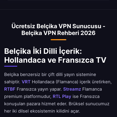
uygulamada tercih ettiğiniz Belçika şehrini
Mbps'dir. Brüksel sunucumuz Belçika'nın
Evet, Belçika'da ayrı Flamanca (Hollandaca) ve
seçebilirsiniz.
internet değişim noktası BNIX'e bağlanır.
Valon (Fransızca) yayın ekosistemleri
bulunmaktadır. VRT MAX Hollandaca konuşulan
Ücretsiz Belçika VPN Sunucusu -
Belçika'ya, RTBF Auvio Fransızca konuşulan
Belçika VPN Rehberi 2026
Belçika'ya hizmet verir. VPN'imiz her ikisine de
erişim sağlar – Belçika dışında bulunmayan
benzersiz çift dilli içerik.
Belçika İki Dilli İçerik:
Hollandaca ve Fransızca TV
Belçika benzersiz bir çift dilli yayın sistemine
sahiptir.
VRT
Hollandaca (Flamanca) içerik üretirken,
RTBF
Fransızca yayın yapar.
Streamz
Flamanca
premium platformudur,
RTL Play
ise Fransızca
konuşulan pazara hizmet eder. Brüksel sunucumuz
her iki dilsel ekosistemin kilidini açar.