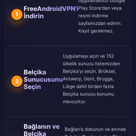
uygulamamızı
Google
FreeAndroidVPN'i
Play Store
'dan veya
1
İndirin
resmi indirme
sayfamızdan
edinin.
Kayıt gerekmez.
Uygulamayı açın ve
152
ülkelik sunucu listemizden
Belçika
Belçika'yı seçin. Brüksel,
Sunucusunu
Antwerp, Gent, Brugge,
2
Seçin
Liège dahil birden fazla
Belçika sunucu konumu
mevcuttur.
Bağlanın ve
Bağlan'a dokunun ve anında
Belçika