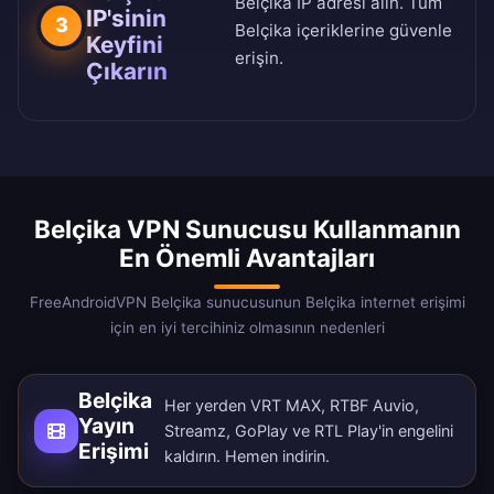
Belçika IP adresi alın. Tüm
IP'sinin
3
Belçika içeriklerine güvenle
Keyfini
erişin.
Çıkarın
Belçika VPN Sunucusu Kullanmanın
En Önemli Avantajları
FreeAndroidVPN Belçika sunucusunun Belçika internet erişimi
için en iyi tercihiniz olmasının nedenleri
Belçika
Her yerden VRT MAX, RTBF Auvio,
Yayın
Streamz, GoPlay ve RTL Play'in engelini
Erişimi
kaldırın.
Hemen indirin
.