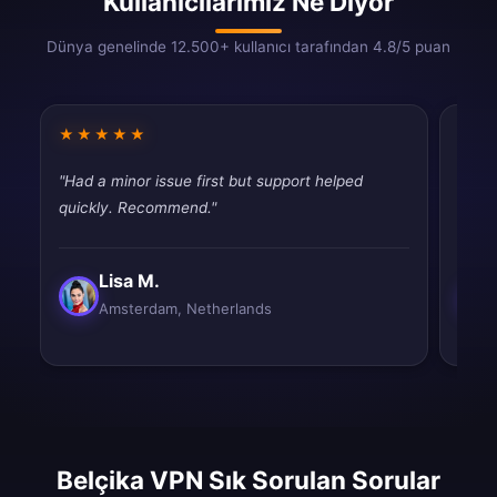
Kullanıcılarımız Ne Diyor
Dünya genelinde 12.500+ kullanıcı tarafından 4.8/5 puan
★★★★★
★★
"Had a minor issue first but support helped
"Good
quickly. Recommend."
drops
Lisa M.
Amsterdam, Netherlands
Belçika VPN Sık Sorulan Sorular