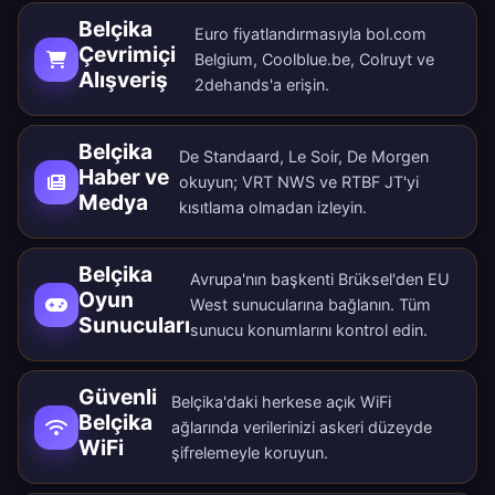
Belçika
Euro fiyatlandırmasıyla bol.com
Çevrimiçi
Belgium, Coolblue.be, Colruyt ve
Alışveriş
2dehands'a erişin.
Belçika
De Standaard, Le Soir, De Morgen
Haber ve
okuyun; VRT NWS ve RTBF JT'yi
Medya
kısıtlama olmadan izleyin.
Belçika
Avrupa'nın başkenti Brüksel'den EU
Oyun
West sunucularına bağlanın. Tüm
Sunucuları
sunucu konumlarını
kontrol edin.
Güvenli
Belçika'daki herkese açık WiFi
Belçika
ağlarında verilerinizi askeri düzeyde
WiFi
şifrelemeyle koruyun.