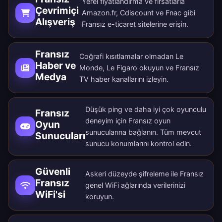
Yerel fiyatlandırma ve fırsatlarla
Çevrimiçi
Amazon.fr, Cdiscount ve Fnac gibi
Alışveriş
Fransız e-ticaret sitelerine erişin.
Fransız
Coğrafi kısıtlamalar olmadan Le
Haber ve
Monde, Le Figaro okuyun ve Fransız
Medya
TV haber kanallarını izleyin.
Düşük ping ve daha iyi çok oyunculu
Fransız
deneyim için Fransız oyun
Oyun
sunucularına bağlanın. Tüm
mevcut
Sunucuları
sunucu konumlarını
kontrol edin.
Güvenli
Askeri düzeyde şifreleme ile Fransız
Fransız
genel WiFi ağlarında verilerinizi
WiFi'si
koruyun.