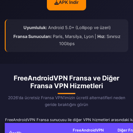
APK İndir
Uyumluluk:
Android 5.0+ (Lollipop ve üzeri)
Fransa Sunucuları:
Paris, Marsilya, Lyon |
Hız:
Sınırsız
10Gbps
FreeAndroidVPN Fransa ve Diğer
Fransa VPN Hizmetleri
2026'da ücretsiz Fransa VPN'imizin ücretli alternatifleri neden
geride bıraktığını görün
FreeAndroidVPN Fransa sunucusu ile diğer VPN hizmetleri arasındaki ka
FreeAndroidVPN
Diğer Fr