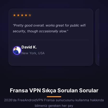
★★★★☆
★★
"Pretty good overall. works great for public wifi
"Fina
security, though occasionally slow."
throt
never
David K.
New York, USA
Fransa VPN Sıkça Sorulan Sorular
2026'da FreeAndroidVPN Fransa sunucusunu kullanma hakkında
bilmeniz gereken her şey