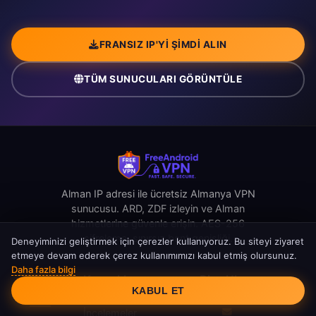
FRANSIZ IP'YI ŞIMDI ALIN
TÜM SUNUCULARI GÖRÜNTÜLE
Alman IP adresi ile ücretsiz Almanya VPN
sunucusu. ARD, ZDF izleyin ve Alman
hizmetlerine güvenle erişin. AES-256
şifreleme, sınırsız bant genişliği.
Deneyiminizi geliştirmek için çerezler kullanıyoruz. Bu siteyi ziyaret
etmeye devam ederek çerez kullanımımızı kabul etmiş olursunuz.
Daha fazla bilgi
Çerez Onayı
Hızlı
Kaynaklar
Bize Ulaşın
KABUL ET
Bağlantılar
İncelemeler