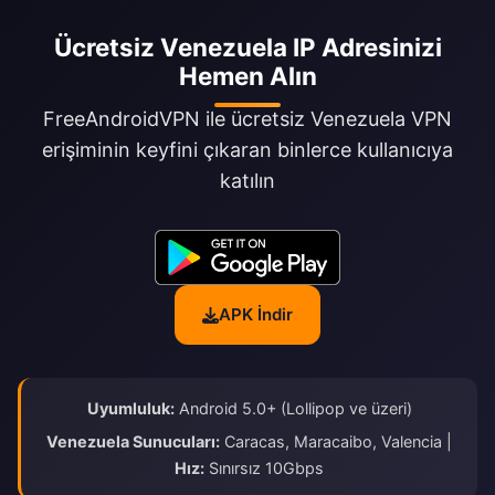
Ücretsiz Venezuela IP Adresinizi
Hemen Alın
FreeAndroidVPN ile ücretsiz Venezuela VPN
erişiminin keyfini çıkaran binlerce kullanıcıya
katılın
APK İndir
Uyumluluk:
Android 5.0+ (Lollipop ve üzeri)
Venezuela Sunucuları:
Caracas, Maracaibo, Valencia |
Hız:
Sınırsız 10Gbps