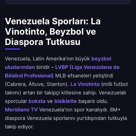
Venezuela Sporları: La
Vinotinto, Beyzbol ve
Diaspora Tutkusu
Venezuela, Latin Amerika'nın büyük
beyzbol
uluslarından
biridir –
LVBP (Liga Venezolana de
Béisbol Profesional)
MLB efsaneleri yetiştirdi
(Cabrera, Altuve, Stanton).
La Vinotinto
(milli futbol
takımı) artan bir takipçi kitlesine sahip. Venezuelalı
sporcular
boksta
ve
bisiklette
başarılı oldu.
Meridiano TV
Venezuela'nın spor kanalıydı. 8M+
diaspora Venezuela sporlarını yurtdışından tutkuyla
takip ediyor.