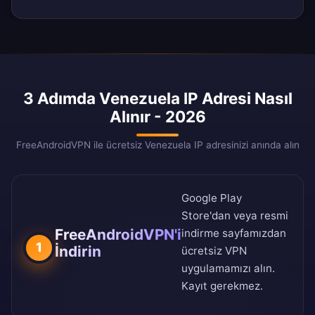
3 Adımda Venezuela IP Adresi Nasıl
Alınır - 2026
FreeAndroidVPN ile ücretsiz Venezuela IP adresinizi anında alın
Google Play
Store
'dan veya
resmi
FreeAndroidVPN'i
indirme sayfamızdan
1
İndirin
ücretsiz VPN
uygulamamızı alın.
Kayıt gerekmez.