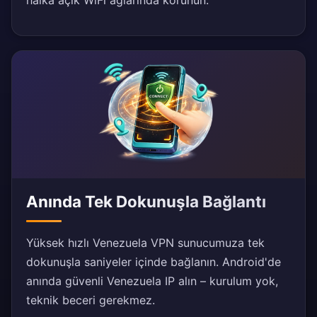
halka açık WiFi ağlarında korunun.
Anında Tek Dokunuşla Bağlantı
Yüksek hızlı Venezuela VPN sunucumuza tek
dokunuşla saniyeler içinde bağlanın. Android'de
anında güvenli Venezuela IP alın – kurulum yok,
teknik beceri gerekmez.