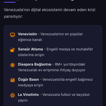
Venezuela'nın dijital ekosistemi devam eden krizi
yansıtıyor:
Venevisiόn
- Venezuela'nın en popüler
eğlence kanalı
Sansür Atlama
- Engelli medya ve muhalefet
sitelerine erişin
Diaspora Bağlantısı
- 8M+ yurtdışındaki
Venezuelalı ev erişimine ihtiyaç duyuyor
Özgür Basın
- Venezuela'da engelli bağımsız
medyaya erişin
La Vinotinto
- Venezuela futbol ve beyzbol
yayını