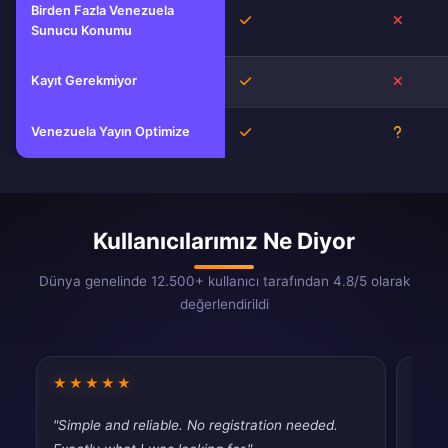
Birden Fazla Venezuela
Evet
Hayır
Sunucu Konumu
Kayıt Gerekmiyor
Evet
Hayır
Venezuela Yayın Optimize
Evet
Bilinmiy
Kullanıcılarımız Ne Diyor
Dünya genelinde 12.500+ kullanıcı tarafından 4.8/5 olarak
değerlendirildi
★★★★★
★★
"Simple and reliable. No registration needed.
"Work