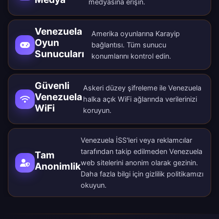
medyasına erişin.
Venezuela
Amerika oyunlarına Karayip
Oyun
bağlantısı. Tüm
sunucu
Sunucuları
konumlarını
kontrol edin.
Güvenli
Askeri düzey şifreleme ile Venezuela
Venezuela
halka açık WiFi ağlarında verilerinizi
WiFi
koruyun.
Venezuela İSS'leri veya reklamcılar
tarafından takip edilmeden Venezuela
Tam
web sitelerini anonim olarak gezinin.
Anonimlik
Daha fazla bilgi için
gizlilik politikamızı
okuyun.