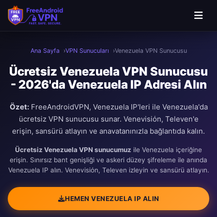
Ana içeriğe atla
Ana Sayfa
VPN Sunucuları
Venezuela VPN Sunucusu
Ücretsiz Venezuela VPN Sunucusu
- 2026'da Venezuela IP Adresi Alın
Özet:
FreeAndroidVPN, Venezuela IP'leri ile Venezuela'da
ücretsiz VPN sunucusu sunar. Venevisiόn, Televen'e
erişin, sansürü atlayın ve anavatanınızla bağlantıda kalın.
Ücretsiz Venezuela VPN sunucumuz
ile Venezuela içeriğine
erişin. Sınırsız bant genişliği ve askeri düzey şifreleme ile anında
Venezuela IP alın. Venevisiόn, Televen izleyin ve sansürü atlayın.
HEMEN VENEZUELA IP ALIN