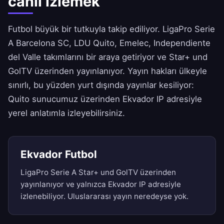
canlı izlemek
Futbol büyük bir tutkuyla takip ediliyor. LigaPro Serie
A Barcelona SC, LDU Quito, Emelec, Independiente
del Valle takımlarını bir araya getiriyor ve Star+ und
GolTV üzerinden yayınlanıyor. Yayın hakları ülkeyle
sınırlı, bu yüzden yurt dışında yayınlar kesiliyor:
Quito sunucumuz üzerinden Ekvador IP adresiyle
yerel anlatımla izleyebilirsiniz.
Ekvador Futbol
LigaPro Serie A Star+ und GolTV üzerinden
yayınlanıyor ve yalnızca Ekvador IP adresiyle
izlenebiliyor. Uluslararası yayın neredeyse yok.