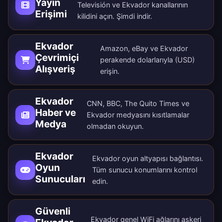
Yayın
Televisión ve Ekvador kanallarının
Erişimi
kilidini açın.
Şimdi indir
.
Ekvador
Amazon, eBay ve Ekvador
Çevrimiçi
perakende dolarlarıyla (USD)
Alışveriş
erişin.
Ekvador
CNN, BBC, The Quito Times ve
Haber ve
Ekvador medyasını kısıtlamalar
Medya
olmadan okuyun.
Ekvador
Ekvador oyun altyapısı bağlantısı.
Oyun
Tüm
sunucu konumlarını
kontrol
Sunucuları
edin.
Güvenli
Ekvador genel WiFi ağlarını askeri