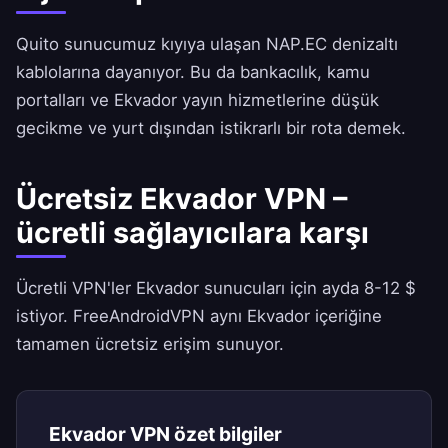
Quito sunucumuz kıyıya ulaşan NAP.EC denizaltı
kablolarına dayanıyor. Bu da bankacılık, kamu
portalları ve Ekvador yayın hizmetlerine düşük
gecikme ve yurt dışından istikrarlı bir rota demek.
Ücretsiz Ekvador VPN –
ücretli sağlayıcılara karşı
Ücretli VPN'ler Ekvador sunucuları için ayda 8-12 $
istiyor.
FreeAndroidVPN
aynı Ekvador içeriğine
tamamen ücretsiz erişim sunuyor.
Ekvador VPN özet bilgiler