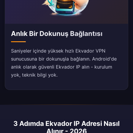
Anlık Bir Dokunuş Bağlantısı
Saniyeler içinde yüksek hızlı Ekvador VPN
sunucusuna bir dokunuşla bağlanın. Android'de
anlık olarak güvenli Ekvador IP alın - kurulum
yok, teknik bilgi yok.
3 Adımda Ekvador IP Adresi Nasıl
Alınır - 2026