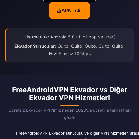
APK İndir
Uyumluluk:
Android 5.0+ (Lollipop ve üzeri)
Ekvador Sunucular:
Quito, Quito, Quito, Quito, Quito |
Hız:
Sınırsız 10Gbps
FreeAndroidVPN Ekvador vs Diğer
Ekvador VPN Hizmetleri
Ücretsiz Ekvador VPN'imiz neden 2026'da ücretli alternatifleri
geçer
FreeAndroidVPN Ekvador sunucusu ve diğer VPN hizmetleri arası