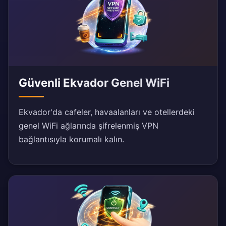
Güvenli Ekvador Genel WiFi
Ekvador'da cafeler, havaalanları ve otellerdeki
genel WiFi ağlarında şifrelenmiş VPN
bağlantısıyla korumalı kalın.