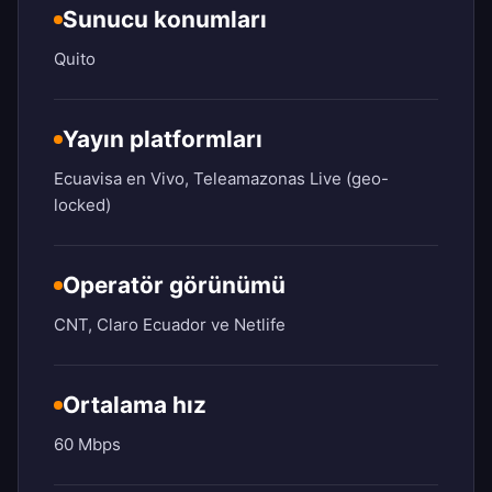
Sunucu konumları
Quito
Yayın platformları
Ecuavisa en Vivo, Teleamazonas Live (geo-
locked)
Operatör görünümü
CNT, Claro Ecuador ve Netlife
Ortalama hız
60 Mbps