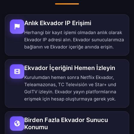
Anlık Ekvador IP Erişimi
Herhangi bir kayıt işlemi olmadan anlık olarak
Ekvador IP adresi alın. Ekvador sunucularımıza
bağlanın ve Ekvador içeriğe anında erişin.
Ekvador İçeriğini Hemen İzleyin
Kurulumdan hemen sonra Netflix Ekvador,
Teleamazonas, TC Televisión ve Star+ und
GolTV izleyin. Ekvador yayın platformlarına
erişmek için hesap oluşturmaya gerek yok.
Birden Fazla Ekvador Sunucu
Konumu