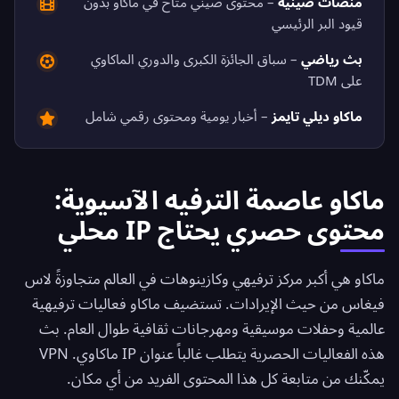
منصات صينية
– محتوى صيني متاح في ماكاو بدون
قيود البر الرئيسي
بث رياضي
– سباق الجائزة الكبرى والدوري الماكاوي
على TDM
ماكاو ديلي تايمز
– أخبار يومية ومحتوى رقمي شامل
ماكاو عاصمة الترفيه الآسيوية:
محتوى حصري يحتاج IP محلي
ماكاو هي أكبر مركز ترفيهي وكازينوهات في العالم متجاوزةً لاس
فيغاس من حيث الإيرادات. تستضيف ماكاو فعاليات ترفيهية
عالمية وحفلات موسيقية ومهرجانات ثقافية طوال العام. بث
هذه الفعاليات الحصرية يتطلب غالباً عنوان IP ماكاوي. VPN
يمكّنك من متابعة كل هذا المحتوى الفريد من أي مكان.