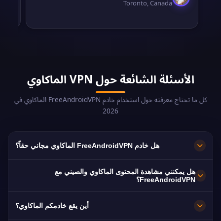
Toronto, Canada
الأسئلة الشائعة حول VPN الماكاوي
كل ما تحتاج معرفته حول استخدام خادم FreeAndroidVPN الماكاوي في
2026
هل خادم FreeAndroidVPN الماكاوي مجاني حقاً؟
نعم! خادم FreeAndroidVPN الماكاوي مجاني 100%
هل يمكنني مشاهدة المحتوى الماكاوي والصيني مع
بدون تكاليف خفية ولا فترات تجريبية ولا بطاقة ائتمان
FreeAndroidVPN؟
مطلوبة. نوفر وصولاً غير محدود لخادمنا الماكاوي بدون أي
خادمنا الماكاوي مُحسّن لبث TDM (تلفزيون ماكاو)
أين يقع خادمكم الماكاوي؟
دفع. نموذجنا المجاني مدعوم بميزات متميزة اختيارية –
وLotus TV والمنصات الصينية المتاحة في ماكاو. يمكنك