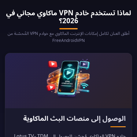
لماذا تستخدم خادم VPN ماكاوي مجاني في
2026؟
أطلق العنان لكامل إمكانات الإنترنت الماكاوي مع خوادم VPN المُحسّنة من
FreeAndroidVPN
الوصول إلى منصات البث الماكاوية
خادم VPN الماكاوي مُحسّن للوصول إلى TDM وLotus TV