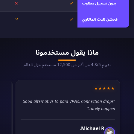
بدون تسجيل مطلوب
نعم
لا
مُحسّن للبث الماكاوي
نعم
غير معروف
ماذا يقول مستخدمونا
تقييم 4.8/5 من أكثر من 12,500 مستخدم حول العالم
★★
★★★★★
lped
"Good alternative to paid VPNs. Connection drops
nd."
rarely happen."
Michael R.