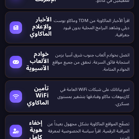
للمقيمين في ماكاو.
الأخبار
اقرأ الأخبار الماكاوية من TDM وماكاو بوست
والإعلام
ديلي وشاهد البرامج المحلية بدون قيود
الماكاوي
جغرافية.
خوادم
اتصل بخوادم ألعاب جنوب شرق آسيا بزمن
الألعاب
استجابة فائق السرعة. تحقق من جميع
مواقع
الآسيوية
الخوادم المتاحة
.
تأمين
احمِ بياناتك على شبكات WiFi العامة في
WiFi
كازينوهات ماكاو وفنادقها بتشفير بمستوى
الماكاوي
عسكري.
إخفاء
تصفّح المواقع الماكاوية بشكل مجهول بعيداً عن
هوية
المراقبة الرقمية. اقرأ
سياسة الخصوصية
لمعرفة
كامل
المزيد.