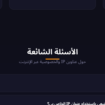
الأسئلة الشائعة
حول عناوين IP والخصوصية عبر الإنترنت
نترنت) هو تسمية رقمية فريدة تُخصص لكل جهاز متصل بالإنترنت. يؤدي وظيفتين أساس
ز في الشبكة. فكر فيه كعنوان بريد جهازك على الإنترنت — بدونه لن تعرف المواقع 
تخدام عنوان IP الخاص بي؟