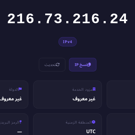
216.73.216.24
IPv4
نسخ IP
تحديث
مزود الخدمة
الدولة
غير معروف
غير معروف
المنطقة الزمنية
الرمز البريد
—
UTC