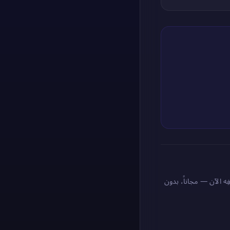
طك عبر الإنترنت. أخفِه الآن — مجاناً، بدون