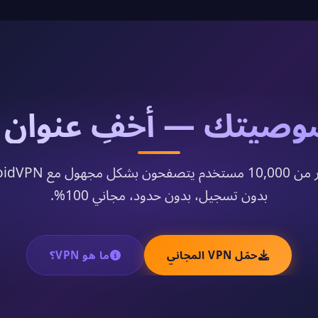
صيتك — أخفِ عنوان IP الآن
بدون تسجيل، بدون حدود، مجاني 100%.
حمّل VPN المجاني
ما هو VPN؟