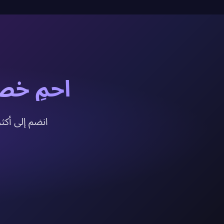
احمِ خصو