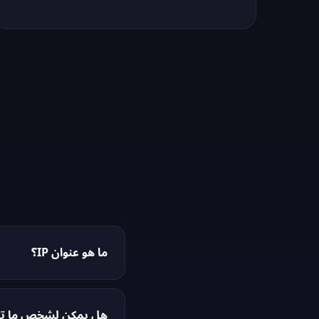
ما هو عنوان IP؟
عنوان IP (بروتوكول الإ
واجهة الشبكة وتوفير موقع الجها
هل يمكن لشخص ما تتبعي باس