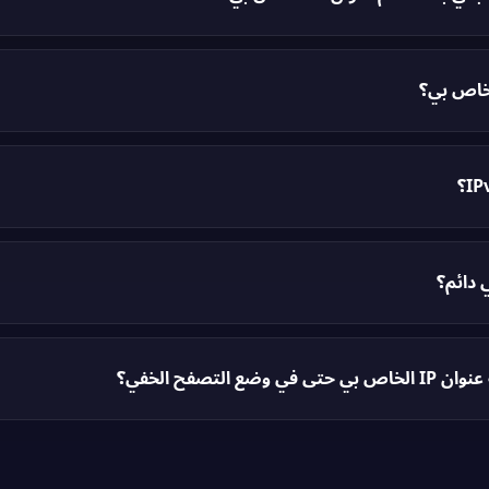
عنوان IP الخاص بك أن يكشف عن موقعك الجغرافي التقريبي (على مستوى المدينة) ومزود خدمة 
عريف لسلوكك عبر الإنترنت. رغم أنه لا يكشف عنوان شارعك بالضبط، إلا أنه يوفر
ون أيضاً طلب هويتك الدقيقة من مزود خدمة الإنترنت باستخدام عنوان IP الخاص بك.
أكثر الطرق فعالي
ويستبدل عنوان IP الحقيقي بعنوان من أكثر من 100 موقع خادم حول العالم. مجاني بالكامل، 
128 بت مكتوبة في مجموعات سداسية عشرية (مثل 70:7334
ع التصفح الخفي؟
الخاص بك من المواقع أو مزود خد