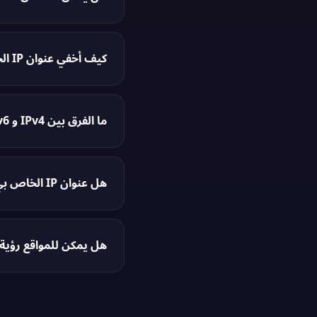
تطلبها.
نعم. يمكن ل
والمعلنين استخدامه لبناء ملف ت
كيف أخفي عنوان IP الخاص بي؟
المستهدف. يمكن لجهات إنفاذ القان
ما الفرق بين IPv4 و IPv6؟
الطرق الأخرى استخدام Tor (أبطأ) أو خادم بروكسي (أقل أماناً).
هل عنوان IP الخاص بي دائم؟
إنشاء IPv6 لأن العالم كان ينفد من عناوين IPv4 بسبب الانفجار في الأجهزة المتصلة بالإنترنت.
هل يمكن للمواقع رؤية عنوان IP الخاص بي حتى في وض
من دولة أخرى.
من المراقبين الخارجيين.