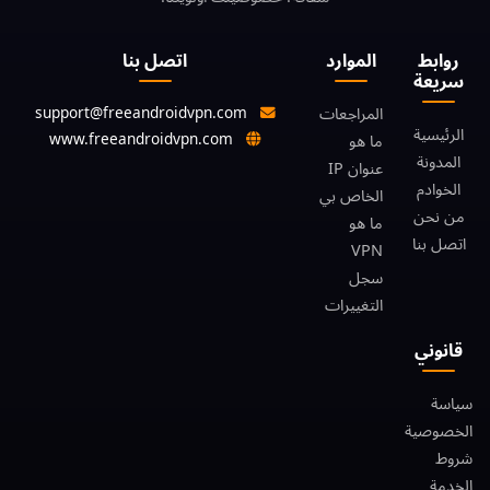
روابط
الموارد
اتصل بنا
سريعة
support@freeandroidvpn.com
المراجعات
الرئيسية
www.freeandroidvpn.com
ما هو
المدونة
عنوان IP
الخوادم
الخاص بي
من نحن
ما هو
اتصل بنا
VPN
سجل
التغييرات
قانوني
سياسة
الخصوصية
شروط
الخدمة