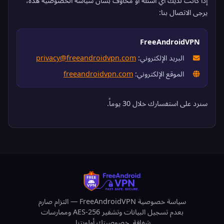
إذا كانت لديك أي أسئلة أو مخاوف بشأن سياسة الخصوصية هذه،
يرجى الاتصال بنا:
FreeAndroidVPN
البريد الإلكتروني:
privacy@freeandroidvpn.com
الموقع الإلكتروني:
freeandroidvpn.com
سنرد على استفسارك خلال 30 يوماً.
سياسة خصوصية FreeAndroidVPN — التزام صارم
بعدم تسجيل البيانات وتشفير AES-256 وممارسات
شفافة. خصوصيتك أولويتنا.