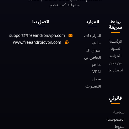
وحقوقك كمستخدم.
روابط
الموارد
اتصل بنا
سريعة
support@freeandroidvpn.com
المراجعات
الرئيسية
www.freeandroidvpn.com
ما هو
المدونة
عنوان IP
الخوادم
الخاص بي
من نحن
ما هو
اتصل بنا
VPN
سجل
التغييرات
قانوني
سياسة
الخصوصية
شروط