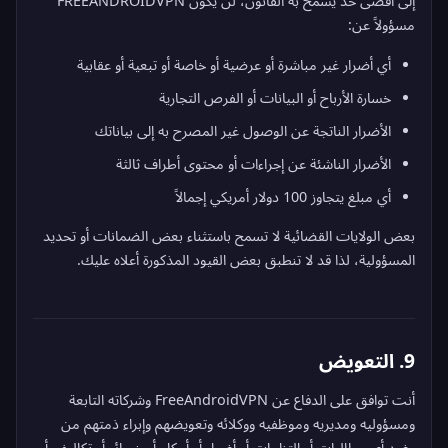
إلى أقصى حد يسمح به القانون، لن يكون FREEANDROIDVPN
مسؤولاً عن:
أي أضرار غير مباشرة أو عرضية أو خاصة أو تبعية أو عقابية
خسارة الأرباح أو البيانات أو الفرص التجارية
الأضرار الناتجة عن الوصول غير المصرح به إلى بياناتك
الأضرار الناشئة عن إجراءات أو محتوى أطراف ثالثة
أي مبلغ يتجاوز 100 دولار أمريكي إجمالاً
بعض الولايات القضائية لا تسمح باستثناء بعض الضمانات أو تحديد
المسؤولية، لذا قد لا تنطبق بعض القيود المذكورة أعلاه عليك.
9. التعويض
أنت توافق على الدفاع عن FreeAndroidVPN وشركاته التابعة
ومسؤوليه ومديريه وموظفيه ووكلائه وتعويضهم وإبراء ذمتهم من
وضد أي مطالبات أو التزامات أو أضرار أو أحكام أو خسائر أو تكاليف أو