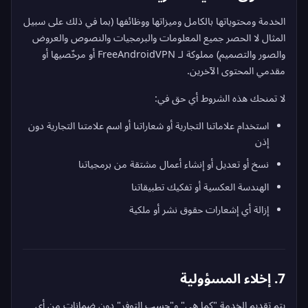
الخدمة ومحتوياتها بالكامل وميزاتها ووظائفها (بما في ذلك على سبيل
المثال لا الحصر جميع المعلومات والبرمجيات والنصوص والعروض
والصور والتصميم) مملوكة لـ FreeAndroidVPN أو مرخّصيها أو
مقدمي المحتوى الآخرين.
لا تمنحك هذه الشروط أي حق في:
استخدام علاماتنا التجارية أو شعاراتنا أو اسم علامتنا التجارية دون
إذن
نسخ أو تعديل أو إنشاء أعمال مشتقة من برمجياتنا
الهندسة العكسية أو تفكيك تطبيقاتنا
إزالة أي إشعارات حقوق نشر أو ملكية
7. إخلاء المسؤولية
يتم تقديم الخدمة "كما هي" و"حسب التوفر" دون ضمانات من أي