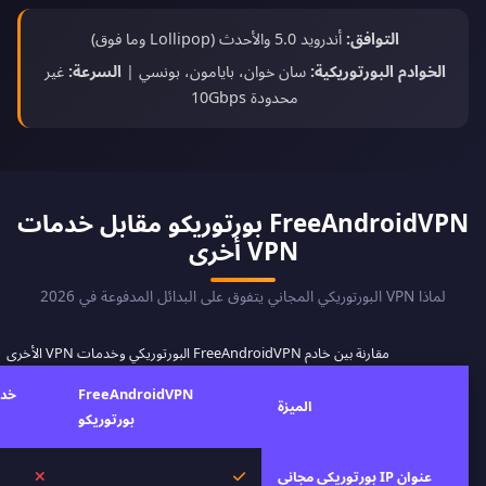
التوافق:
أندرويد 5.0 والأحدث (Lollipop وما فوق)
الخوادم البورتوريكية:
سان خوان، بايامون، بونسي |
السرعة:
غير
محدودة 10Gbps
FreeAndroidVPN بورتوريكو مقابل خدمات
VPN أخرى
لماذا VPN البورتوريكي المجاني يتفوق على البدائل المدفوعة في 2026
مقارنة بين خادم FreeAndroidVPN البورتوريكي وخدمات VPN الأخرى
FreeAndroidVPN
الميزة
بورتوريكو
نعم
لا
عنوان IP بورتوريكي مجاني