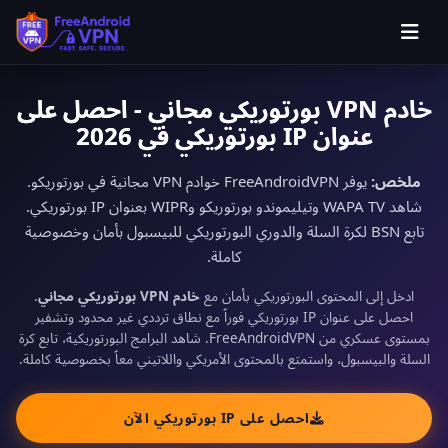
خادم VPN بورتوريكي مجاني - احصل على
عنوان IP بورتوريكي في 2026
ملخص:
يوفر FreeAndroidVPN خوادم VPN مجانية في بورتوريكو.
شاهد WAPA TV وتيليموندو بورتوريكو وWIPR بعنوان IP بورتوريكي.
تابع BSN لكرة السلة والدوري البورتوريكي للبيسبول بأمان وخصوصية
كاملة.
ادخل إلى المحتوى البورتوريكي بأمان مع
خادم VPN بورتوريكي مجاني
.
احصل على عنوان IP بورتوريكي فوراً مع نطاق ترددي غير محدود وتشفير
بمستوى عسكري من FreeAndroidVPN. شاهد البرامج البورتوريكية، تابع كرة
السلة والبيسبول، واستمتع بالمحتوى الأمريكي واللاتيني معاً بخصوصية كاملة.
احصل على IP بورتوريكي الآن