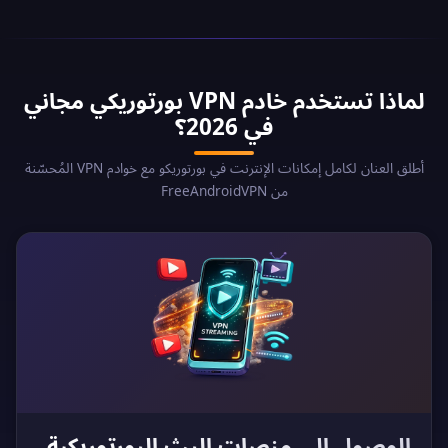
لماذا تستخدم خادم VPN بورتوريكي مجاني
في 2026؟
أطلق العنان لكامل إمكانات الإنترنت في بورتوريكو مع خوادم VPN المُحسّنة
من FreeAndroidVPN
الوصول إلى منصات البث البورتوريكية