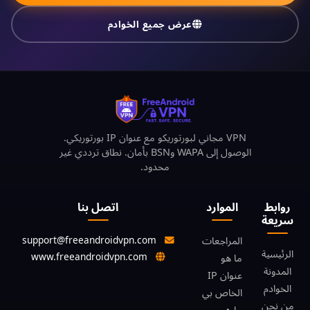
عرض جميع الخوادم
VPN مجاني لبورتوريكو مع عنوان IP بورتوريكي.
الوصول إلى WAPA وBSN بأمان. نطاق ترددي غير
محدود.
روابط
الموارد
اتصل بنا
سريعة
support@freeandroidvpn.com
المراجعات
الرئيسية
www.freeandroidvpn.com
ما هو
المدونة
عنوان IP
الخوادم
الخاص بي
من نحن
ما هو