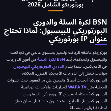
بورتوريكو الشامل 2026
في آن واحد مع عنوان IP بورتوريكي واحد.
BSN لكرة السلة والدوري
البورتوريكي للبيسبول: لماذا تحتاج
عنوان IP بورتوريكي
بورتوريكو عاشقة للرياضة وتتميز بمستوى عالمي في كرة السلة
والبيسبول والملاكمة. يُعد
BSN لكرة السلة
من أقوى الدوريات
في الأمريكتين، بينما يقدم
الدوري البورتوريكي للبيسبول
مواهب تنتقل إلى الدوريات الأمريكية الكبرى. الملاكمة
البورتوريكية أنجبت أبطالاً عالميين على مر العقود. تبث القنوات
المحلية مثل
WAPA TV
المباريات والأحداث الرياضية
البورتوريكية – متاحة بعنوان IP بورتوريكي. المغتربون
البورتوريكيون في الخارج يستخدمون خادمنا في سان خوان
لمتابعة فرقهم المفضلة.