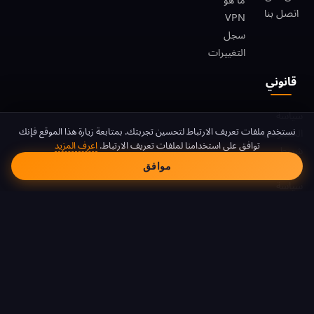
اتصل بنا
VPN
سجل
التغييرات
قانوني
سياسة
موافقة ملفات تعريف الا
نستخدم ملفات تعريف الارتباط لتحسين تجربتك. بمتابعة زيارة هذا الموقع فإنك
الخصوصية
توافق على استخدامنا لملفات تعريف الارتباط.
اعرف المزيد
شروط
موافق
الخدمة
سياسة
ملفات
تعريف
الارتباط
DMCA
© 2026 FreeAndroidVPN. جميع الحقوق محفوظة.